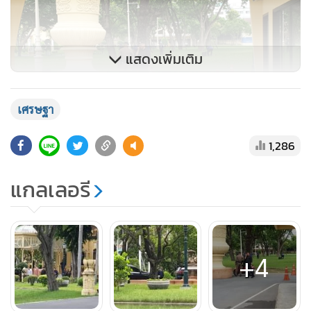
แสดงเพิ่มเติม
เศรษฐา
1,286
แกลเลอรี
+4