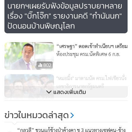
นายกฯเผยรับฟังข้อมูลปราบยาหลาย
เรื่อง "บิ๊กโจ๊ก" รายงานคดี "กำนันนก"
ปัดนอนบ้านพิษณุโลก
“เศรษฐา” ดอดเข้าทำเนียบฯ เตรียม
ห้องประชุม ครม.นัดพิเศษ 6 ก.ย.
802
"หมอมิ้ง" มาตามนัด ครม.ไฟเขียวนั่ง
เลขาธิการนายกรัฐมนตรี
แสดงเพิ่มเติม
232
นายกฯ บินด่วนก่อนกำหนดลง
ข่าวในหมวดล่าสุด
ขอนแก่น หลังกาฬสินธุ์น้ำท่วมหนัก
เผย สถานการณ์คลี่คลายในทางที่ดี
214
“กุลวลี” ชวนแก้ช้างป่าค้างคา ชู 3 แนวทางเซฟคน-ช้าง