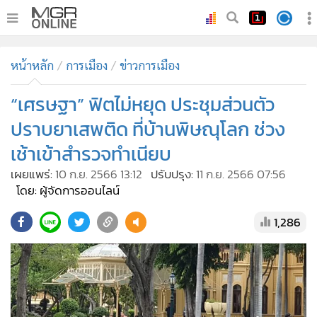
•
หน้าหลัก
หน้าหลัก
การเมือง
ข่าวการเมือง
•
ทันเหตุการณ์
•
“เศรษฐา” ฟิตไม่หยุด ประชุมส่วนตัว
ภาคใต้
•
ภูมิภาค
ปราบยาเสพติด ที่บ้านพิษณุโลก ช่วง
•
Online Section
เช้าเข้าสำรวจทำเนียบ
•
บันเทิง
เผยแพร่:
10 ก.ย. 2566 13:12
ปรับปรุง:
11 ก.ย. 2566 07:56
•
ผู้จัดการรายวัน
โดย: ผู้จัดการออนไลน์
•
คอลัมนิสต์
1,286
•
ละคร
•
CbizReview
•
Cyber BIZ
•
ผู้จัดกวน