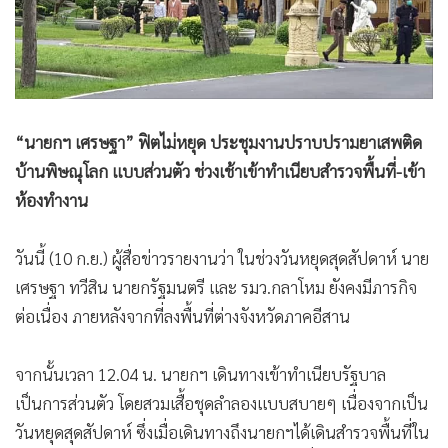
•
Good health & Well-being
•
Green Innovation & SD
•
Management & HR
•
MGR Live
•
Infographic
“นายกฯ เศรษฐา” ฟิตไม่หยุด ประชุมงานปราบปรามยาเสพติด
•
การเมือง
บ้านพิษณุโลก แบบส่วนตัว ช่วงเช้าเข้าทำเนียบสำรวจพื้นที่-เข้า
•
ท่องเที่ยว
ห้องทำงาน
•
กีฬา
•
ต่างประเทศ
วันนี้ (10 ก.ย.) ผู้สื่อข่าวรายงานว่า ในช่วงวันหยุดสุดสัปดาห์ นาย
•
Special Scoop
เศรษฐา ทวีสิน นายกรัฐมนตรี และ รมว.กลาโหม ยังคงมีภารกิจ
•
เศรษฐกิจ-ธุรกิจ
ต่อเนื่อง ภายหลังจากที่ลงพื้นที่ต่างจังหวัดภาคอีสาน
•
จีน
•
ชุมชน-คุณภาพชีวิต
จากนั้นเวลา 12.04 น. นายกฯ เดินทางเข้าทำเนียบรัฐบาล
•
อาชญากรรม
เป็นการส่วนตัว โดยสวมเสื้อชุดลำลองแบบสบายๆ เนื่องจากเป็น
วันหยุดสุดสัปดาห์ ซึ่งเมื่อเดินทางถึงนายกฯได้เดินสำรวจพื้นที่ใน
•
Motoring