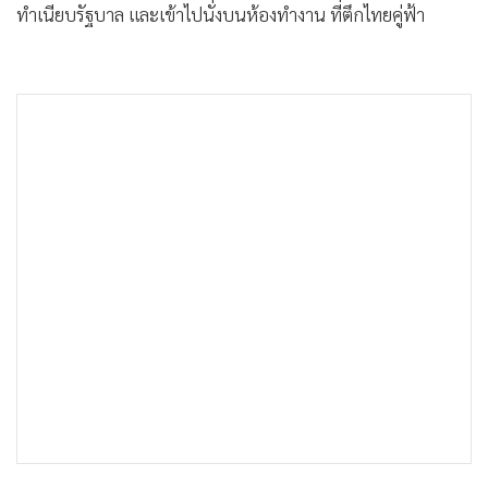
ทำเนียบรัฐบาล และเข้าไปนั่งบนห้องทำงาน ที่ตึกไทยคู่ฟ้า
•
เกม
•
วิทยาศาสตร์
•
SMEs
•
หุ้น
•
อินโดจีน
•
กองทุนรวม
•
Celeb Online
•
Factcheck
•
ญี่ปุ่น
•
News1
•
Gotomanager