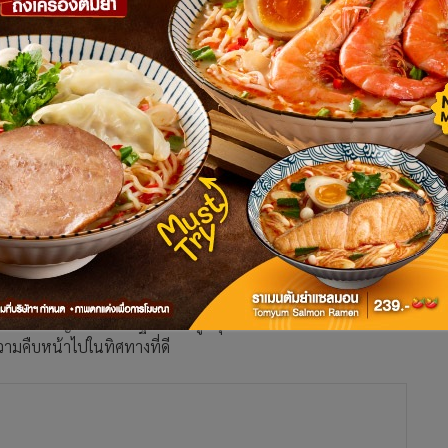
้เกียรติพรรคร่วมฯ เตรียมเชิญพูดคุยก่อน เผย คืบหน้าไปในทางที่ดี
หลังแอปฯ-เพจตุ๋นเริ่มระบาด
ลังจากเสร็จสิ้นพิธีรับสนอมพระบรมราชโองการโปรดเกล้าฯ เป็นนายก
้น 1 เพื่อเดินทางกลับ โดยได้แวะทักทายแฟนคลับที่มารอแสดงความ
ริหารประเทศ ว่า ตนพร้อมขับเคลื่อนรัฐบาล แต่ตอนนี้เป็นรัฐบาล
โดยเราจะเชิญพรรคร่วมรัฐบาลมาพูดคุยกัน รวมถึงการตั้งคณะ
มีความคืบหน้าไปในทิศทางที่ดี