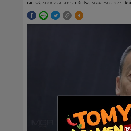
•
Management & HR
เผยแพร่:
23 ส.ค. 2566 20:55
ปรับปรุง:
24 ส.ค. 2566 06:55
โดย
•
MGR Live
•
Infographic
•
การเมือง
•
ท่องเที่ยว
•
กีฬา
•
ต่างประเทศ
•
Special Scoop
•
เศรษฐกิจ-ธุรกิจ
•
จีน
•
ชุมชน-คุณภาพชีวิต
•
อาชญากรรม
•
Motoring
•
เกม
•
วิทยาศาสตร์
•
SMEs
•
หุ้น