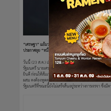
•
อินโดจีน
•
กองทุนรวม
•
Celeb Online
•
Factcheck
•
ญี่ปุ่น
•
News1
•
Gotomanager
“เศรษฐา” แย้มวางตัว ครม.ยังไม่จบสัปดาห์นี้ ระบุ ต้องให
ประกาศลุย “หมื่นดิจิทัล” ทันที เตือนโครงการยังไม่เริ่ม 
วันนี้ (23 ส.ค.) เมื่อเวลา 20.00 น. ที่พรรคเพื่อไทย ห
รัฐมนตรี นายเศรษฐา ทวีสิน นายกรัฐมนตรี ได้ลงมาที่ชั
ยินดี ก่อนให้สัมภาษณ์กับสื่อมวลชนถึงความพร้อมในการบ
ผสม คงต้องพูดคุยกันเรื่องของนโยบายและให้เกียรติกัน 
รัฐมนตรีที่ขณะนี้ยังไม่เสร็จสิ้นอยู่ระหว่างการเจรจา ซึ่ง