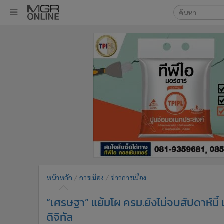
เลือกเครื่องมือท
•
หน้าหลัก
ค้นหา
•
ทันเหตุการณ์
Google
•
ภาคใต้
•
ภูมิภาค
MGR Onl
•
Online Section
ค้นหาขั
•
บันเทิง
•
ผู้จัดการรายวัน
•
คอลัมนิสต์
•
ละคร
•
CbizReview
•
Cyber BIZ
หน้าหลัก
การเมือง
ข่าวการเมือง
•
ผู้จัดกวน
“เศรษฐา” แย้มโผ ครม.ยังไม่จบสัปดาห์นี้
•
Good health & Well-being
•
Green Innovation & SD
ดิจิทัล