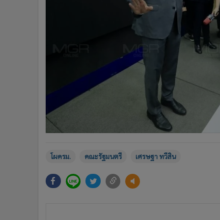
โผครม.
คณะรัฐมนตรี
เศรษฐา ทวีสิน