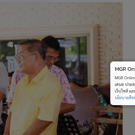
MGR Onli
MGR Online 
เสนอ ประสบก
เว็บไซต์ แ
นโยบายสิทธ