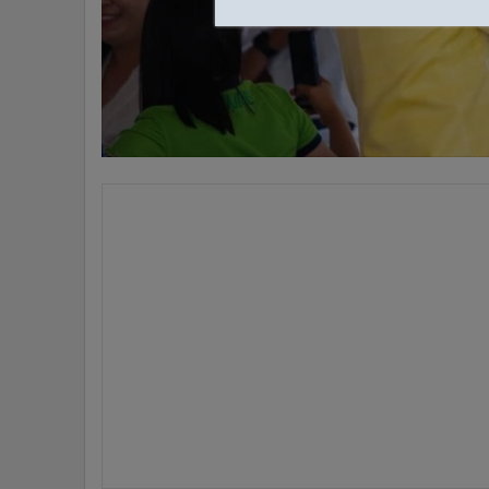
•
อินโดจีน
•
กองทุนรวม
•
Celeb Online
•
Factcheck
•
ญี่ปุ่น
•
News1
•
Gotomanager