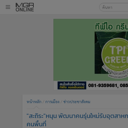
เลือกเครื่องมือท
•
หน้าหลัก
ค้นหา
•
ทันเหตุการณ์
Google
•
ภาคใต้
•
ภูมิภาค
MGR Onl
•
Online Section
ค้นหาขั
•
บันเทิง
•
ผู้จัดการรายวัน
•
คอลัมนิสต์
•
ละคร
•
CbizReview
•
Cyber BIZ
หน้าหลัก
การเมือง
ข่าวประชาสังคม
•
ผู้จัดกวน
"สะถิระ"หนุน พัฒนาคนรุ่นใหม่รับอุตสาหกร
•
Good health & Well-being
•
Green Innovation & SD
คนพื้นที่