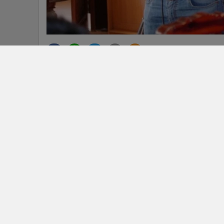
แกลเลอรี
ข่าวในหมวดล่าสุด
วันเกิดกวนอูตรังคึกคัก 'ศาลเจ้ากวนอู หลักสอง' จัดพิธีให
1