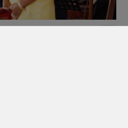
69
ญ่
2