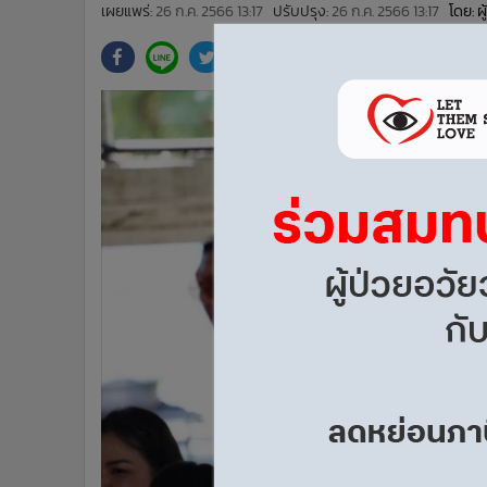
•
Management & HR
เผยแพร่:
26 ก.ค. 2566 13:17
ปรับปรุง:
26 ก.ค. 2566 13:17
โดย: ผ
•
MGR Live
•
Infographic
•
การเมือง
•
ท่องเที่ยว
•
กีฬา
•
ต่างประเทศ
•
Special Scoop
•
เศรษฐกิจ-ธุรกิจ
•
จีน
•
ชุมชน-คุณภาพชีวิต
•
อาชญากรรม
•
Motoring
•
เกม
•
วิทยาศาสตร์
•
SMEs
•
หุ้น