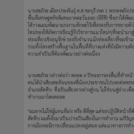
นายสะถิระ เผือกประพันธุ์ ส.ส.ชลบุรี เขต 1 พรรคพลังประช
พื้นที่เศรษฐหกิจพิเศษภาคตะวันออก (อีอีซี) ซึ่งเราได้พัฒ
ได้วางแผนพัฒนาแรงงานทักษะไว้เพื่อรองรับการขยายตัวในพ
ใหม่ของให้เกิดการเรียนรู้กับวิชาการแนวใหม่ๆที่จะนำมาสู
ท่องเที่ยวเชิงอนุรักษ์ รองรับจำนวนนักท่องเที่ยวที่จะเข้
รวมทั้งโครงสร้างพื้นฐานในพื้นที่ที่บางแห่งที่ยังมีความต้อ
ความจำเป็นที่ต้องพัฒนาอย่างต่อเนื่อง
นายสะถิระ กล่าวต่อว่า ตลอด 4 ปีของการลงพื้นที่ทำหน
ตนได้นำเสียงสะท้อนของพี่น้องประชาชนไปบอกต่อพรร
อำเภอสัตหีบ ซึ่งเป็นเสียงจากล่างสู่บน ไม่ใช่บนสู่ล่าง
ทำงานมาโดยตลอด
"ผมอาจไม่ใช่ผู้แทนที่เก่ง หรือ ดีที่สุด แต่ขอปฏิบัติหน้าที
สัตหีบ ผมตั้งใจมาเป็นปากเป็นเสียงในการทำงาน แก้ปัญห
การเมืองจะมีการเปลี่ยนแปลงอยู่เสมอ แต่แนวทางการทำง