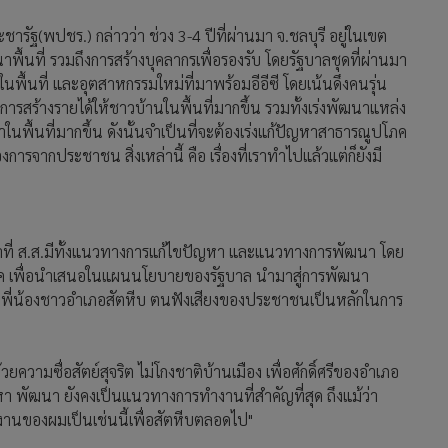
ารัฐ(พปชร.) กล่าวว่า ช่วง 3-4 ปีที่ผ่านมา จ.ชลบุรี อยู่ในเขต
นาพื้นที่ รวมถึงการสร้างบุคลากรเพื่อรองรับ โดยรัฐบาลชุดที่ผ่านมา
ื้นที่ และอุตสาหกรรมใหม่ที่มาพร้อมอีอีซี โดยเน้นดึงคนรุ่น
่การสร้างรายได้ให้ชาวบ้านในพื้นที่มากขึ้น รวมทั้งเร่งพัฒนาแหล่ง
ามาในพื้นที่มากขึ้น ดังนั้นจำเป็นที่จะต้องเร่งแก้ปัญหาสาธารณูปโภค
งการจากประชาชน สิ่งเหล่านี้ คือ เรื่องที่เราทำไปแล้วแต่ก็ยังมี
้าที่ ส.ส.มีทั้งแนวทางการแก้ไขปัญหา และแนวทางการพัฒนา โดย
ค เพื่อนำเสนอในแผนนโยบายของรัฐบาล นำมาสู่การพัฒนา
 เพื่อพี่น้องชาวอำเภอสัตหีบ ตนฟังเสียงของประชาชนเป็นหลักในการ
่ด้วยความซื่อสัตย์สุจริต ไม่โกงชาติบ้านเมือง เพื่อศักดิ์ศรีของอำเภอ
า พัฒนา ยังคงเป็นแนวทางการทำงานที่สำคัญที่สุด ถึงแม้ว่า
านของผมเป็นเช่นนี้เพื่อสัตหีบตลอดไป"