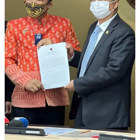
•
Good health & Well-being
•
Green Innovation & SD
•
Management & HR
•
MGR Live
•
Infographic
•
การเมือง
•
ท่องเที่ยว
•
กีฬา
•
ต่างประเทศ
•
Special Scoop
•
เศรษฐกิจ-ธุรกิจ
•
จีน
•
ชุมชน-คุณภาพชีวิต
•
อาชญากรรม
•
Motoring