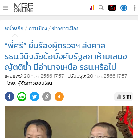
•
หน้าหลัก
หน้าหลัก
การเมือง
ข่าวการเมือง
•
ทันเหตุการณ์
•
“พี่ศรี” ยื่นร้องผู้ตรวจฯ ส่งศาล
ภาคใต้
•
ภูมิภาค
รธน.วินิจฉัยข้อบังคับรัฐสภาห้ามเสนอ
•
Online Section
ญัตติซ้ำ มีอำนาจเหนือ รธน.หรือไม่
•
บันเทิง
เผยแพร่:
20 ก.ค. 2566 17:57
ปรับปรุง:
20 ก.ค. 2566 17:57
•
ผู้จัดการรายวัน
โดย: ผู้จัดการออนไลน์
•
คอลัมนิสต์
5,111
•
ละคร
•
CbizReview
•
Cyber BIZ
•
ผู้จัดกวน