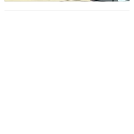
•
เกม
•
วิทยาศาสตร์
•
SMEs
•
หุ้น
•
อินโดจีน
•
กองทุนรวม
•
Celeb Online
•
Factcheck
•
ญี่ปุ่น
•
News1
•
Gotomanager