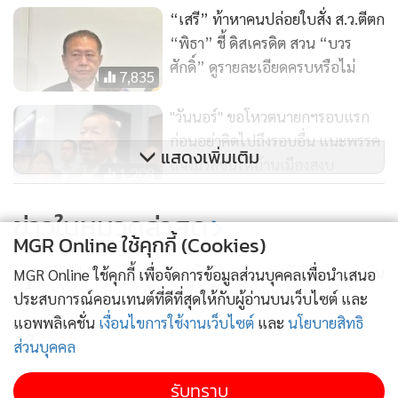
“เสรี” ท้าหาคนปล่อยใบสั่ง ส.ว.ตีตก
“พิธา” ชี้ ดิสเครดิต สวน “บวร
ศักดิ์” ดูรายละเอียดครบหรือไม่
7,835
"วันนอร์" ขอโหวตนายกฯรอบแรก
ก่อนอย่าคิดไปถึงรอบอื่น แนะพรรค
แสดงเพิ่มเติม
แจงมวลชนให้บ้านเมืองสงบ
1,208
อดีตเพื่อร่วมคุก บุกทวงถาม กกต.ปม
ข่าวในหมวดล่าสุด
ยุบเพื่อไทย เหตุให้ “เต้น” เข้า
MGR Online ใช้คุกกี้ (Cookies)
ครอบงำพรรค ขีดเส้นตายส่งศาลร
11,624
พีมูฟปะทะเดือด อส.! หน้า มท. เจ็บ 3 หลังติดตามทวงคืน
MGR Online ใช้คุกกี้ เพื่อจัดการข้อมูลส่วนบุคคลเพื่อนำเสนอ
1
ธน.ตีความ 24 ก.ค.นี้
“โฉนดชุมชน” ยังตึงเครียดปักหลักชุมนุมต่อ
ประสบการณ์คอนเทนต์ที่ดีที่สุดให้กับผู้อ่านบนเว็บไซต์ และ
แอพพลิเคชั่น
เงื่อนไขการใช้งานเว็บไซต์
และ
นโยบายสิทธิ
2
ส่วนบุคคล
"มิน ออง ไลง์" ชูยุทธศาสตร์แลนด์บริดจ์-ท่าเรือทวาย
รับทราบ
3