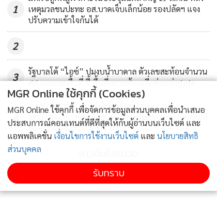
เอกสารการสืบค้นข้อมูลจากหอสมุดแห่งชาติ เกี่ยวกับหนังสือ
1
เหตุมวลชนปะทะ อส.บาดเจ็บเล็กน้อย รองปลัดฯ แจง
ปรับความเข้าใจกันได้
ของนายพิธา ให้กับกกต.เพื่อใช้ประกอบการตรวจสอบ ด้วย
2
ต่อมานายเรืองไกร เปิดเผยว่า หลังจากส่งหนังสือขอให้กกต.
ตรวจสอบหนังสือ 4 เล่มของนายพิธา ลิ้มเจริญรัตน์ ไปแล้วนั้น
รัฐบาลโต้ “ไอซ์” ปมงบน้ำบาดาล ตัวเลขสะท้อนจำนวน
3
ปรากฏว่ามีหลายคนหลายฝ่ายแสดงความคิดเห็นผ่านทางโลก
สส.และเขตพื้นที่ ชี้ พื้นที่พรรคส้มเฉลี่ยต่อแห่งสูงสุด
ออนไลน์ไปต่างๆ นานา ซึ่งน่าจะมาจากความไม่มีความรู้ แต่
MGR Online ใช้คุกกี้ (Cookies)
อยากแสดงความเห็น จนอาจทำให้เนื้อหาในคำร้องถูกบิดเบือน
“ศุภมาส” ห่วงเทรนด์ดูดไขมันสร้างร่อง 11 สั่ง
MGR Online ใช้คุกกี้ เพื่อจัดการข้อมูลส่วนบุคคลเพื่อนำเสนอ
4
สคบ.บูรณาการตรวจสอบคลินิกเสริมความงาม ย้ำราคาที่
ไปจากข้อเท็จจริงและข้อกฎหมาย
ประสบการณ์คอนเทนต์ที่ดีที่สุดให้กับผู้อ่านบนเว็บไซต์ และ
โฆษณาต้องเป็นราคาที่จ่ายจริง
แอพพลิเคชั่น
เงื่อนไขการใช้งานเว็บไซต์
และ
นโยบายสิทธิ
ส่วนบุคคล
ข่าวอื่นในหมวด
ดังนั้นเพื่อให้คำร้องมีความชัดเจนขึ้น จึงขอให้ข้อมูลเพิ่มเติมต่อ
รับทราบ
กกต. ดังต่อไปนี้ ข้อ 1.พระราชบัญญัติจดแจ้งการพิมพ์ พ.ศ.
2550 บัญญัติไว้บางส่วน ดังนี้ มาตรา 4 ในพระราชบัญญัตินี้
“หนังสือพิมพ์” หมายความว่า สิ่งพิมพ์ซึ่งมีชื่อจ่าหน้าเช่น