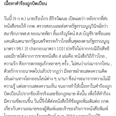
เนื้อหาคำร้องถูกบิดเบือน
•
เกม
•
วิทยาศาสตร์
วันนี้ (9 ก.ค.) นายเรืองไกร ลีกิจวัฒนะ เปิดเผยว่า หลังจากที่ส่ง
•
SMEs
หนังสือขอให้ กกต. ตรวจสอบและส่งศาลรัฐธรรมนูญวินิจฉัยว่า
•
หุ้น
สมาชิกภาพส.ส.ของนายพิธา ลิ้มเจริญรัตน์ ส.ส.บัญชีรายชื่อและ
•
อินโดจีน
แคนดิเนตนายกรัฐมนตรีพรรคก้าวไกลสิ้นสุดลงตามรัฐธรรมนูญ
•
กองทุนรวม
มาตรา 98 ( 3) ประกอบมาตรา 101( 6)หรือไม่จากกรณีถือสิทธิ
•
Celeb Online
และมีรายได้จากการขายหนังสือ 4 เล่มคือ หนังสือวิถีก้าวไกล ,
•
Factcheck
ความรัก คือการตกหลุมรักหลายๆ ครั้ง , ไม่สนว่าเก่งมาจากไหน ,
•
ญี่ปุ่น
ด้วยรักจากอนาคตไปแล้วปรากฏว่า มีหลายฝ่ายแสดงความคิด
•
News1
เห็นผ่านทางโลกออนไลน์ต่าง ๆ นานา ซึ่งน่าจะมาจากความไม่มี
•
Gotomanager
ความรู้ แต่อยากแสดงความเห็น จนอาจทำให้เนื้อหาในคำร้องถูก
บิดเบือนไปจากข้อเท็จจริงและข้อกฎหมาย ดังนั้น เพื่อให้คำร้อง
มีความชัดเจนขึ้น วันนี้จึงได้ส่งหนังสือให้ข้อมูลเพิ่มเติมต่อ กกต.
เกี่ยวกับความหมายของผู้พิมพ์และเจ้าของกิจการหนังสือพิมพ์