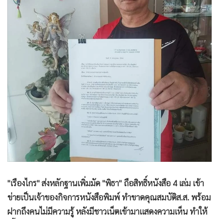
•
Good health & Well-being
•
Green Innovation & SD
•
Management & HR
•
MGR Live
•
Infographic
•
การเมือง
•
ท่องเที่ยว
•
กีฬา
•
ต่างประเทศ
•
Special Scoop
•
เศรษฐกิจ-ธุรกิจ
•
จีน
•
ชุมชน-คุณภาพชีวิต
"เรืองไกร" ส่งหลักฐานเพิ่มมัด "พิธา" ถือสิทธิ์หนังสือ 4 เล่ม เข้า
•
อาชญากรรม
ข่ายเป็นเจ้าของกิจการหนังสือพิมพ์ ทำขาดคุณสมบัติส.ส. พร้อม
ฝากถึงคนไม่มีความรู้ หลังมีชาวเน็ตเข้ามาแสดงความเห็น ทำให้
•
Motoring