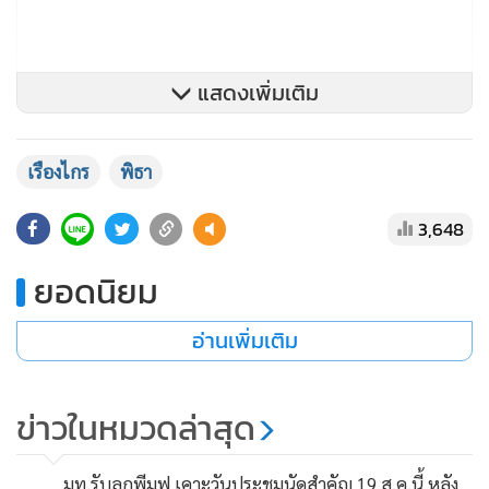
แสดงเพิ่มเติม
เรืองไกร
พิธา
3,648
ยอดนิยม
อ่านเพิ่มเติม
"ดังนั้น การที่นายพิธา เป็นผู้เขียนด้วยตัวเองหรือร่วมกับผู้เขียน
อื่น รวมทั้งเป็นสำนักพิมพ์ด้วยนั้น ย่อมจะทำให้ นายพิธา เข้าข่าย
ข่าวในหมวดล่าสุด
เป็น “เจ้าของกิจการหนังสือพิมพ์” ตามมาตรา4พ.ร.บ.จดแจ้ง
การพิมพ์ พ.ศ. 2550 "นายเรืองไกร กล่าวแลัว่าได้แนบสำเนา
มท.รับลูกพีมูฟ เคาะวันประชุมนัดสำคัญ 19 ส.ค.นี้ หลัง