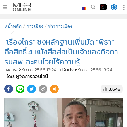
•
หน้าหลัก
หน้าหลัก
การเมือง
ข่าวการเมือง
•
ทันเหตุการณ์
•
"เรืองไกร" ชงหลักฐานเพิ่มมัด "พิธา"
ภาคใต้
•
ภูมิภาค
ถือสิทธิ์ 4 หนังสือส่อเป็นเจ้าของกิจกา
•
Online Section
รนสพ. ฉะคนโวยไร้ความรู้
•
บันเทิง
เผยแพร่:
9 ก.ค. 2566 13:24
ปรับปรุง:
9 ก.ค. 2566 13:24
•
ผู้จัดการรายวัน
โดย: ผู้จัดการออนไลน์
•
คอลัมนิสต์
3,648
•
ละคร
•
CbizReview
•
Cyber BIZ
•
ผู้จัดกวน