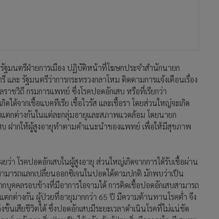
า โรคปอดอักเสบในผู้สูงอายุ ส่วนใหญ่เกิดจากการได้รับเชื้อผ่าน
่สามารถแลกเปลี่ยนออกซิเจนในปอดได้ตามปกติ มักพบว่าเป็น
อจากบุคคลรอบข้างที่มีอาการไอจามได้ การติดเชื้อปอดอักเสบสามารถ
ต่างกัน ผู้ป่วยที่อายุมากกว่า 65 ปี มีความต้านทานโรคต่ำ จึง
้นเสียชีวิตได้ ซึ่งปอดอักเสบมีระยะเวลาดำเนินโรคที่ไม่แน่ชัด
าห์ หลังจากเริ่มป่วยเป็นไข้หวัด ถ้าผู้ป่วยเริ่มมีอาการไอ มีเสมหะ
ลีย และมีไข้สูง เป็นอาการที่แสดงให้เห็นว่าไม่ได้เป็นแค่ไข้หวัด
อดอักเสบในผู้สูงอายุอาจมีอาการอื่นที่ไม่จำเพาะ ที่พบได้บ่อย
อาการไอมาก่อน
ู้อำนวยการโรงพยาบาลราชวิถี ให้ข้อมูลเพิ่มเติมว่า โรคปอด
าเชื้อทั้งแบบรับประทานและการฉีดยา ส่วนใหญ่อาการจะดีขึ้น
รงน้อยกว่าการติดเชื้อแบคทีเรีย การรักษาจึงพิจารณาตามอาการ
านอาหารที่มีประโยชน์ครบ 5 หมู่ ดื่มน้ำให้เพียงพอ และพักผ่อน
ณาให้พักรักษาตัวในโรงพยาบาลจนกว่าจะหายสนิท เพื่อช่วย
ตามปกติ รวมถึงป้องกันการเกิดโรคแทรกซ้อน ซึ่งเป็นเรื่องอันตราย