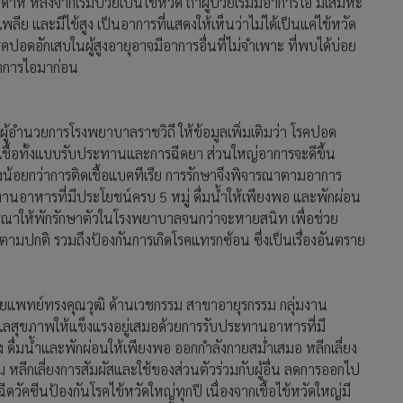
ายแพทย์ทรงคุณวุฒิ ด้านเวชกรรม สาขาอายุรกรรม กลุ่มงาน
ูแลสุขภาพให้แข็งแรงอยู่เสมอด้วยการรับประทานอาหารที่มี
 ดื่มน้ำและพักผ่อนให้เพียงพอ ออกกำลังกายสม่ำเสมอ หลีกเลี่ยง
จาม หลีกเลี่ยงการสัมผัสและใช้ของส่วนตัวร่วมกับผู้อื่น ลดการออกไป
ดวัคซีนป้องกันโรคไข้หวัดใหญ่ทุกปี เนื่องจากเชื้อไข้หวัดใหญ่มี
วัคซีนสามารถป้องกันการติดเชื้อไข้หวัดใหญ่ได้ประมาณ 70-80
้าฝนราวเดือนพฤษภาคม-มิถุนายน ซึ่งเป็นช่วงที่ไข้หวัดใหญ่ระบาด
แพทย์ก่อน เพื่อป้องกันโรคปอดอักเสบติดเชื้อนิวโมคอคคัส ที่
สูงอายุ
ุขภาพ โดยเฉพาะโรคติดต่อระบบทางเดินหายใจ เช่น โรคปอด
์ผู้ป่วยโรคปอดอักเสบอย่างใกล้ชิด พร้อมเฝ้าระวังการแพร่
บประทานอาหารที่มีประโยชน์ แพทย์มีคำแนะนำให้กินผักและผล
ักสุก 3 มื้อ มื้อละ 2 ทัพพี ผลไม้ตามฤดูกาลวันละ 3-5 ส่วน จะ
อุดมไปด้วยวิตามินและแร่ธาตุต่างๆ เช่น วิตามินเอ วิตามินซี
วยสร้างภูมิต้านทานและเสริมการทำงานของเม็ดเลือดขาวให้สามารถ
ผักและผลไม้ยังมีสารฟลาโวนอยด์ มีคุณสมบัติในการต้านอนุมูลอิสระ