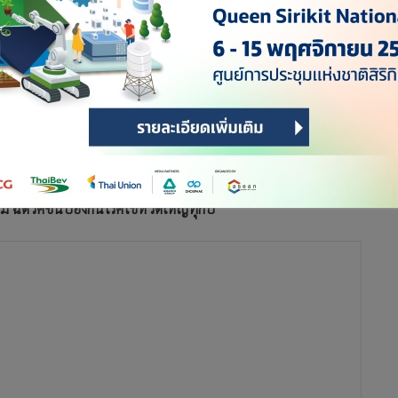
กเสบ แนะผู้สูงอายุทำตามคำแนะนำของแพทย์ ดูแลสุขภาพให้แข็ง
จาม ฉีดวัคซีนป้องกันโรคไข้หวัดใหญ่ทุกปี
ยกรัฐมนตรีฝ่ายการเมือง ปฏิบัติหน้าที่โฆษกประจำสำนักนายก
ตรี และ รัฐมนตรีว่าการกระทรวงกลาโหม ติดตามการแจ้งเตือนเรื่อง
ราชวิถี กรมการแพทย์ ซึ่งโรคปอดอักเสบ หรือที่เรียกว่า
ดได้จากเชื้อแบคทีเรีย เชื้อไวรัส และเชื้อรา โดยส่วนใหญ่จะเกิด
ความแตกต่างกันในแต่ละกลุ่มอายุและสภาพแวดล้อม โดยนายก
เสบ ฝากให้ผู้สูงอายุทำตามคำแนะนำของแพทย์ เพื่อให้มีสุขภาพ