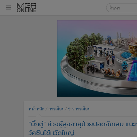
เลือกเครื่องมือท
•
หน้าหลัก
ค้นหา
•
ทันเหตุการณ์
Google
•
ภาคใต้
•
ภูมิภาค
MGR Onl
•
Online Section
ค้นหาขั
•
บันเทิง
•
ผู้จัดการรายวัน
•
คอลัมนิสต์
•
ละคร
•
CbizReview
•
Cyber BIZ
หน้าหลัก
การเมือง
ข่าวการเมือง
•
ผู้จัดกวน
“บิ๊กตู่” ห่วงผู้สูงอายุป่วยปอดอักเสบ แ
•
Good health & Well-being
•
Green Innovation & SD
วัคซีนไข้หวัดใหญ่