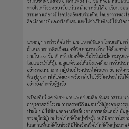
อย่างยิ่งสำหรับผู้สูงวัย
พร้อมกันนี้ ผศ.พิเศษ.นายแพทย์ สมคิด อุ่นเสมาธรรม น
อายุรศาสตร์ โรงพยาบาลราชวิถี แนะนำให้ผู้สูงอายุควรด
ประโยชน์ ใช้ช้อนกลาง หลีกเลี่ยงอาหารรสจัดและไขมันสูง
การอยู่ใกล้ผู้ป่วยโรคไข้หวัดใหญ่หรือผู้ป่วยที่มีอาการไอ
ในสถานที่แออัดในช่วงที่มีไข้หวัดหรือไข้หวัดใหญ่ระบาด ฉี
การเปลี่ยนแปลงสายพันธุ์อยู่ตลอดเวลา ประสิทธิภาพของ
เปอร์เซ็นต์ ควรฉีดวัคซีนป้องกันโรคไข้หวัดใหญ่ ก่อนหน
และควรฉีดวัคซีนชนิด Pneumococcal vaccine โดยปรึกษา
เป็นสาเหตุของปอดอักเสบจากเชื้อแบคทีเรียที่พบบ่อยในผู้
“กรมควบคุมโรคให้ความสำคัญในการป้องกันโรคและภัยส
อักเสบนอกเหนือจากโรคโควิด 19 โดยมีการติดตามสถานการณ
ระบาด เตรียมภารกิจดูแลประชาชน โดยในส่วนของการรั
ไม้เป็นประจำให้ได้อย่างน้อยวันละ 400 กรัม โดยแบ่งเป็นผ
ช่วยลดความเสี่ยงในการเกิดโรคปอด เนื่องจากผักและผลไม้
วิตามินดี สังกะสี ซิลิเนียม สารอาหารเหล่านี้มีส่วนช่
กำจัดเชื้อโรคได้อย่างมีประสิทธิภาพมากขึ้น นอกจากนี้ 