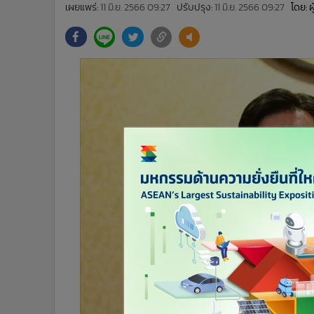
•
Management & HR
เผยแพร่:
11 มิ.ย. 2566 09:27
ปรับปรุง:
11 มิ.ย. 2566 09:27
โดย: 
•
MGR Live
•
Infographic
•
การเมือง
•
ท่องเที่ยว
•
กีฬา
•
ต่างประเทศ
•
Special Scoop
•
เศรษฐกิจ-ธุรกิจ
•
จีน
•
ชุมชน-คุณภาพชีวิต
•
อาชญากรรม
•
Motoring
•
เกม
•
วิทยาศาสตร์
•
SMEs
•
หุ้น