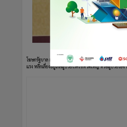
•
อินโดจีน
•
กองทุนรวม
•
Celeb Online
•
Factcheck
•
ญี่ปุ่น
•
News1
•
Gotomanager
โฆษกรัฐบาล เผย นายกฯ ห่วงใยผู้สูงอายุป่วยโรคปอดอั
แรง หลีกเลี่ยงอยู่ใกล้ผู้ป่วยโรคไข้หวัดใหญ่ หรือผู้ป่วยไอ
วันนี้ (11 มิ.ย.) นายอนุชา บูรพชัยศรี รองเลขาธิการนา
รัฐมนตรี เผยว่า พลเอก ประยุทธ์ จันทร์โอชา นายกรัฐมน
โรคปอดอักเสบ โรคร้ายที่ผู้สูงอายุควรระวัง ของโรงพยาบาล
“ปอดบวม” คือ โรคติดเชื้อทางเดินหายใจส่วนล่าง ซึ่งอาจเกิ
จากเชื้อแบคทีเรียและเชื้อไวรัส ซึ่งสาเหตุของโรคจะมี
รัฐมนตรีแสดงความห่วงใยผู้สูงอายุที่อาจป่วยโรคปอดอัก