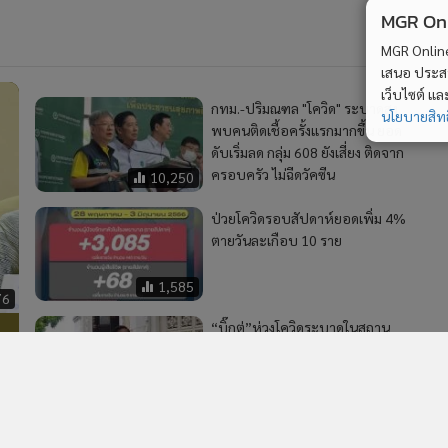
1,585
MGR Onli
76
“บิ๊กตู่”ห่วงโควิดระบาดในสถาน
MGR Online 
ประกอบการ ขอความร่วมมือ
เสนอ ประสบก
ควบคุมป้องกัน
เว็บไซต์ แ
114
นโยบายสิทธ
2
ด
ปธ.วุฒิฯ ต้อนรับผู้นำเมียนมา ดันสัมพันธ์ 2 ชาติ การค้า
4
มั่นคง แก้ผิด กม.-ปัญหาธรรมชาติ รับปากเดินหน้า ปชต.
วอื่นในหมวด