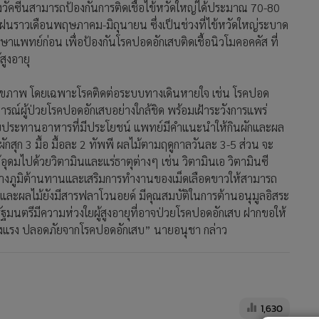
กรัฐมนตรีมีความห่วงใยผู้สูงอายุที่อาจป่วยโรคปอดอักเสบ ฝากขอให้
ข็งแรง ปลอดภัยจากโรคปอดอักเสบ” นายอนุชา กล่าว
1,630
กทม.-ปริมณฑล "โควิด" ระบาดสูง
พบคนติดเชื้อครั้งแรกมากขึ้น ยอด
ดับเริ่มลด กลุ่ม 608 ยังเสี่ยง ติดจาก
ครอบครัว ไม่ฉีดวัคซีน
10,250
ป่วยโควิดรอบสัปดาห์ยอดเพิ่ม 4%
ตายวันละเกือบ 10 ราย