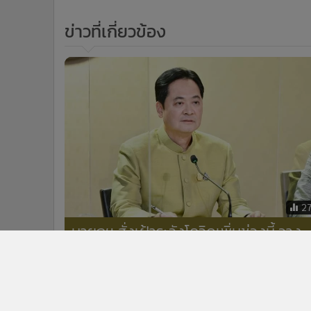
2
นายกฯ สั่งเฝ้าระวังโควิดเพิ่มช่วงนี้ วาง
มาตรการใน ร.ร.แนะฉีดวัคซีนกระตุ้นโดย
เฉพาะกลุ่มเสี่ยง 608
ข่าวในหมวดล่าสุด
“ภราดร” ถกด่วนเยียวยาเหตุรร.นนทบุรีเทียบเคียง 4
1
เหตุการณ์ที่ผ่านมา เสียชีวิตช่วยรายละ 1 ล้าน
นายกฯ ลงดูจุดกราดยิง สั่งตั้งด่านตรวจปืนทั่วประเทศ ปิ
3
ช่อง ปชช.พกอาวุธในที่สาธารณะ
ข่า