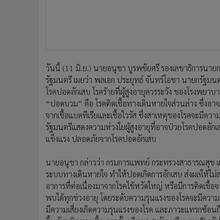
แข็งแรง ปลอดภัยจากโรคปอดอักเสบ
นายอนุชา กล่าวว่า กรมการแพทย์ กระทรวงสาธารณสุข เผยว่
ระบบทางเดินหายใจ ทำให้ปอดเกิดการอักเสบ ส่งผลให้ไม
อาการที่ต่อเนื่องมาจากโรคไข้หวัดใหญ่ หรือมีการติดเชื้
พบได้ทุกช่วงอายุ โดยระดับความรุนแรงของโรคจะมีความแตก
มีความเสี่ยงเกิดความรุนแรงของโรค และภาวะแทรกซ้อนถึงขั
ขึ้นกับชนิดของเชื้อ อาจสั้นเพียง 1-3 วัน หรือนานเป็นสัปด
หายใจเหนื่อยหอบ เจ็บแน่นหน้าอก คลื่นไส้ อาเจียน อ่อนเพ
ธรรมดา แต่อาจมีโรคปอดอักเสบร่วมด้วย โดยอาการของโรคป
คือ มีอาการซึมลงหรือสับสน และไม่จำเป็นต้องมีไข้หรือ
นายอนุชา กล่าวต่อไปว่า นายแพทย์จินดา โรจนเมธินทร์ ผ
อักเสบจากการติดเชื้อแบคทีเรีย สามารถรักษาได้ด้วยยาฆ่
ภายใน 2-3 วัน สำหรับปอดที่ติดเชื้อไวรัสมักมีความรุนแ
โดยแนะนำให้ผู้ป่วยดูแลตัวเองให้แข็งแรงด้วยการรับประท
อย่างพอเหมาะ หากผู้ป่วยมีโรคประจำตัวแพทย์อาจพิจาร
ฟื้นฟูสุขภาพให้แข็งแรง พร้อมกลับไปใช้ชีวิตประจำวันได้