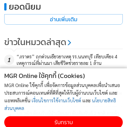
เรามีคนไทยที่เข้มแข็ง คนทุกกลุ่มต้องได้รับการดูแล
ยอดนิยม
พล.อ.ประยุทธ์ กล่าวว่า ขอทุกคนช่วยเป็นปากเป็นเสียง ให้
อ่านเพิ่มเติม
คะแนนรวมไทยสร้างชาติ เราคือครอบครัวเดียวกัน ดูแล
ประเทศไทย ไม่ว่าจะอยู่ที่ไหนก็ตาม คือคนไทยและต้องรักกัน
ข่าวในหมวดล่าสุด
อย่าให้บ้านเมืองเสียหายอีกนะจ๊ะ ไม่อยากให้บ้านเมืองวุ่นวาย จะ
วุ่นวายไปหมด ขอร้องการเลือกตั้งครั้งนี้ทุกคนต้องออกมาใช้สิทธิ์
“ภราดร” ถกด่วนเยียวยาเหตุ รร.นนทบุรี เทียบเคียง 4
ใช้เสียง เพราะนี้คืออำนาจของพวกเราตามระบอบประชาธิปไตย
1
เหตุการณ์ที่ผ่านมา เสียชีวิตช่วยรายละ 1 ล้าน
บัตรประชาชนต้องดูแลให้ดี ตนไม่ใช่คู่ขัดแย้งใคร ต้องช่วยให้รวม
MGR Online ใช้คุกกี้ (Cookies)
ไทยสร้างชาติเข้าสภาให้มากที่สุด ขอบคุณที่ให้ความรักระหว่าง
2
กัน ลูกหลานต้องตั้งใจเรียนหนังสือ รักษาตัวให้ดี อย่าให้ใครมา
MGR Online ใช้คุกกี้ เพื่อจัดการข้อมูลส่วนบุคคลเพื่อนำเสนอ
ปลุกให้เกลียดชังประเทศตัวเอง เกลียดชังกันเองไม่ได้อีกแล้ว
ประสบการณ์คอนเทนต์ที่ดีที่สุดให้กับผู้อ่านบนเว็บไซต์ และ
นายกฯ ลงดูจุดกราดยิง สั่งตั้งด่านตรวจปืนทั่วประเทศ ปิด
3
ช่อง ปชช.พกอาวุธในที่สาธารณะ
ประเทศไทยโอกาสที่ดีจะหายไปหมดทุกอย่าง ช่วยกันรักษาชาติ
แอพพลิเคชั่น
เงื่อนไขการใช้งานเว็บไซต์
และ
นโยบายสิทธิ
ส่วนบุคคล
ให้สุขสงบไม่ขัดแย้ง ไม่ใช่คู่ขัดแย้งใคร แต่เป็นสิ่งที่เราทำเพื่อ
ปธ.วุฒิฯ ต้อนรับผู้นำเมียนมา ดันสัมพันธ์ 2 ชาติ การค้า
4
ประเทศของเราตามนโยบายพรรคที่เรากำหนดไว้แล้วนะจ๊ะ
มั่นคง แก้ผิด กม.-ปัญหาธรรมชาติ รับปากเดินหน้า ปชต.
รับทราบ
พล.อ.ประยุทธ์ กล่าวว่า ยืนยันจะทำให้ดีที่สุด คนเหล่านี้เป็นพี่