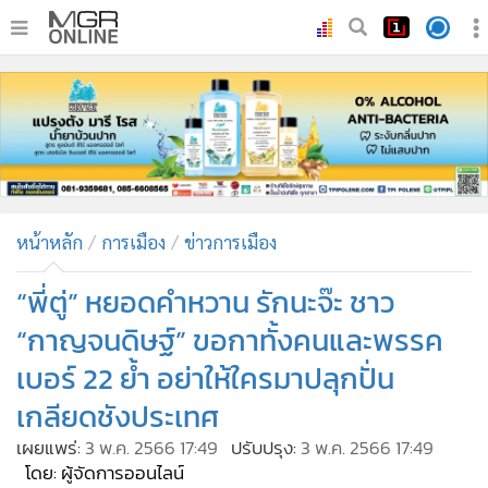
•
หน้าหลัก
•
ทันเหตุการณ์
•
ภาคใต้
•
ภูมิภาค
•
Online Section
หน้าหลัก
การเมือง
ข่าวการเมือง
•
บันเทิง
•
ผู้จัดการรายวัน
“พี่ตู่” หยอดคำหวาน รักนะจ๊ะ ชาว
•
คอลัมนิสต์
“กาญจนดิษฐ์” ขอกาทั้งคนและพรรค
•
ละคร
เบอร์ 22 ย้ำ อย่าให้ใครมาปลุกปั่น
•
CbizReview
เกลียดชังประเทศ
•
Cyber BIZ
เผยแพร่:
3 พ.ค. 2566 17:49
ปรับปรุง:
3 พ.ค. 2566 17:49
•
ผู้จัดกวน
โดย: ผู้จัดการออนไลน์