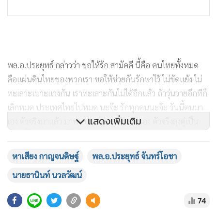
พล.อ.ประยุทธ์ กล่าวว่า ขอให้รัก สามัคคี นี้คือ คนไทยทั้งหมด
คือแผ่นดินไทยของพวกเรา ขอให้ช่วยกันรักษาไว้ ไม่ขัดแย้ง ไม่
ทะเลาะเบาะแวงกัน เราทะเลาะกันไม่ได้อีกแล้ว ถ้าวุ่นวายอีกทีก็
เลิกหมด ประเทศไทยไปหมด นะจ๊ะ รักทุกคนนะจ๊ะ วันนี้ตนมา
แสดงเพิ่มเติม
เอง ตัวจริงมาแล้ว มาพบปะพวกเราด้วยตัวเอง ตัวจริงลุงตู่เป็น
แบบนี้ ไม่ได้ดุอะไรทั้งสิ้น ตนจะทำให้พวกเรามีอนาคตที่ดีกว่า
เบอร์ 22 มาแล้ว ตัวจริงมาแล้ว อารมณ์ดีได้เจอพี่น้อง ก็จะทำให้
หาเสียง กาญจนดิษฐ์
พล.อ.ประยุทธ์ จันทร์โอชา
ดีที่สุด ทำแล้ว ทำอยู่ ทำต่อ หลายอย่างเราทำมาแล้วทำได้ต่อไป
นายธานินท์ นวลวัฒน์
และทำให้มากขึ้น หลายอย่างเราทำมาแล้ว และทำต่อไป บัตรลุง
ตู่ โครงการคนละครึ่ง จะทำให้ดีขึ้น ซึ่งต้องหาตังค์จนได้ เราทำมา
74
แล้ว ทำให้ต่อเนื่อง และวันนี้เศรษฐกิจทุกคนเริ่มจะดีขึ้น เพราะ