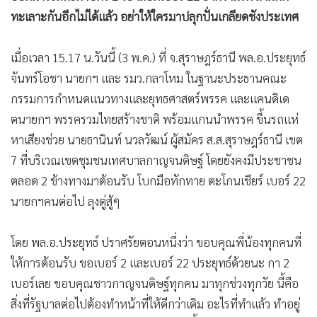
•
เกม
ทะเลาะกันอีกไม่ได้แล้ว อย่าให้ใครมาปลุกปั่นเกลียดชังประเทศ
•
วิทยาศาสตร์
•
SMEs
เมื่อเวลา 15.17 น.วันนี้ (3 พ.ค.) ที่ จ.สุราษฎร์ธานี พล.อ.ประยุทธ์
จันทร์โอชา นายกฯ และ รมว.กลาโหม ในฐานะประธานคณะ
•
หุ้น
กรรมการกำหนดแนวทางและยุทธศาสตร์พรรค และแคนดิเด
•
อินโดจีน
ตนายกฯ พรรครวมไทยสร้างชาติ พร้อมแกนนำพรรค ขึ้นรถแห่
•
กองทุนรวม
หาเสียงช่วย นายธานินท์ นวลวัฒน์ ผู้สมัคร ส.ส.สุราษฎร์ธานี เขต
•
Celeb Online
7 ที่บริเวณเขตชุมชนเทศบาลกาญจนดิษฐ์ โดยยังคงมีประชาชน
•
Factcheck
ตลอด 2 ข้างทางมาต้อนรับ โบกมือทักทาย ตะโกนเชียร์ เบอร์ 22
•
ญี่ปุ่น
นายกฯคนต่อไป ลุงตู่สู้ๆ
•
News1
•
Gotomanager
โดย พล.อ.ประยุทธ์ ปราศรัยตอนหนึ่งว่า ขอบคุณพี่น้องทุกคนที่
ให้การต้อนรับ ขอเบอร์ 2 และเบอร์ 22 ประยุทธ์ด้วยนะ กา 2
เบอร์เลย ขอบคุณชาวกาญจนดิษฐ์ทุกคน มาทุกช่วงทุกวัย นี้คือ
สิ่งที่รัฐบาลต่อไปต้องทำหน้าที่ให้ดีกว่าเดิม อะไรที่ทำแล้ว ทำอยู่