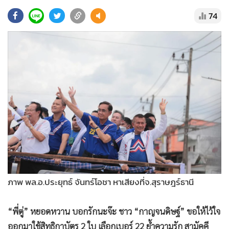
•
Good health & Well-being
74
•
Green Innovation & SD
•
Management & HR
•
MGR Live
•
Infographic
•
การเมือง
•
ท่องเที่ยว
•
กีฬา
•
ต่างประเทศ
•
Special Scoop
•
เศรษฐกิจ-ธุรกิจ
•
จีน
ภาพ พล.อ.ประยุทธ์ จันทร์โอชา หาเสียงที่จ.สุราษฎร์ธานี
•
ชุมชน-คุณภาพชีวิต
•
อาชญากรรม
“พี่ตู่” หยอดหวาน บอกรักนะจ๊ะ ชาว “กาญจนดิษฐ์” ขอให้ไว้ใจ
•
Motoring
ออกมาใช้สิทธิกาบัตร 2 ใบ เลือกเบอร์ 22 ย้ำความรัก สามัคคี