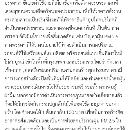
บรรดาภาษีและค่าใช้จ่ายที่เกี่ยวข้อง เพื่อตัดวงจรบรรดาคนที่
เสวยสุขบนความเดือดร้อนของประชาชน เพื่อให้ราคาพลังงาน
ตรงตามความเป็นจริง ซึ่งจะทำให้ราคาสินค้าอุปโภคบริโภคที่
จำเป็นของประชาชน และค่าครองชีพลดลงทันที เป็นต้น ทาง
พรรคฯ ก็ยังมีนโยบายเพื่อสิ่งแวดล้อม เช่น ปัญหาฝุ่น PM 2.5
ทางพรรคฯ ก็ได้วางนโยบายไว้ว่า จะดำเนินการลดปริมาณ
รถยนต์ที่ใช้เครื่องยนต์แบบดีเซล หรือรถยนต์แบบอื่นที่เผาไหม้
ไม่สมบูรณ์ เข้าในพื้นที่กรุงเทพฯ และปริมณฑล โดยจำกัดเวลา
เข้า-ออก , ลดหรือชะลอปริมาณงานก่อสร้างทุกประเภท หากมี
การเร่งก่อสร้างต้องปิดพื้นที่ฝุ่นให้มิดชิด และพ่นละอองน้ำลดฝุ่น
ตรวจระบบทางเดินหายใจให้ประชาชนฟรี รวมทั้ง หากพบผู้
ฝ่าฝืน นอกจากมีการดำเนินการทางกฎหมายอย่างเด็ดขาดแล้ว
ก็จะได้มีการจัดกิจกรรมปลูกต้นไม้เพื่อชดใช้ตามมูลค่าของค่า
ปรับ โดยกำหนดให้ 1 ต้นเท่ากับ 100 บาท เพื่อเป็นการสร้างจิต
อาสาต่อสิ่งแวดล้อมและเป็นการช่วยลดปริมาณฝุ่น PM 2.5 ใน
อนาคตด้วย รวมทั้ง ในเรื่องของการส่งเสริมให้ประชาชนหันมาใช้