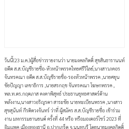
•
เกม
•
วิทยาศาสตร์
•
SMEs
•
หุ้น
•
อินโดจีน
•
กองทุนรวม
•
Celeb Online
วันนี้(23 ม.ค.)ผู้สื่อข่าวรายงานว่า นายมงคลกิตติ์ สุขสินธารานนท์
•
Factcheck
อดีต ส.ส.บัญชีรายชื่อ-หัวหน้าพรรคไทยศรีวิไลย์,นางสาวภคอร
•
ญี่ปุ่น
จันทรคณา อดีต ส.ส.บัญชีรายชื่อ-รองหัวหน้าพรรค ,นายศยุน
ชัยปัญญา เลขาธิการ ,นายสรกฤช จันทรคณา โฆษกพรรค ,
•
News1
พล.ท.ดร.กฤตภาส คงคาพิสุทธ์ ประธานยุทธศาสตร์ด้าน
•
Gotomanager
พลังงาน,นางสาวอริญรดา สาระชัย นายทะเบียนพรรค ,นางสาว
สุขสุนันท์ กีรติดวงจันทร์ ว่าที่ ผู้สมัคร ส.ส.บัญชีรายชื่อ เข้าร่วม
งาน มหกรรมยานยนต์ ครั้งที่ 44 หรือ หรือมอเตอร์โชว์ 2023 ที่
อิมแพค เมืองทองธานี อ.ปากเกร็ด จ.นนทบุรี โดยนายมงคลกิตติ์