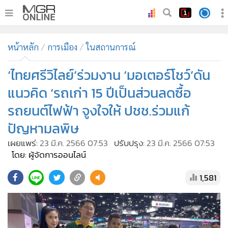
•
หน้าหลัก
หน้าหลัก
การเมือง
ในสถานการณ์
•
ทันเหตุการณ์
•
‘ไทยศรีวิไลย์’ร่วมงาน ‘มอเตอร์โชว์’ดัน
ภาคใต้
•
ภูมิภาค
แนวคิด ‘รถเก่า 15 ปีเป็นส่วนลดซื้อ
•
Online Section
รถยนต์ไฟฟ้า จูงใจให้ ปชช.ร่วมแก้
•
บันเทิง
ปัญหามลพิษ
•
ผู้จัดการรายวัน
เผยแพร่:
23 มี.ค. 2566 07:53
ปรับปรุง:
23 มี.ค. 2566 07:53
•
คอลัมนิสต์
โดย: ผู้จัดการออนไลน์
•
ละคร
1,581
•
CbizReview
•
Cyber BIZ
•
ผู้จัดกวน