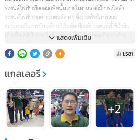
รถยนต์ไฟฟ้าเพื่อลดมลพิษนั้น ภายในงานเองก็มีการเปิดตัว
รถยนต์ไฟฟ้าจากค่ายรถยนต์ต่างๆ ซึ่งประสิทธิภาพและ
สมรรถนะในการขับเคลื่อนก็เริ่มทัดเทียมกับรถยนต์ที่ใช้น้ำมัน
เป็นเชื้อเพลิงในการขับขี่ แต่ขณะนี้ ยังมีราคาสูงเกินกว่าที่จะ
แสดงเพิ่มเติม
เอื้อมถึง ดังนั้น ทาง พล.ท.ดร.กฤตภาส ก็ได้เสนอแนวคิดที่ว่า
‘เอารถเก่า 15 ปีขึ้นไปมาเป็นส่วนลดในการซื้อรถยนต์ไฟฟ้า’
1,581
โดยจะมีมาตรการต่างๆ ที่เกี่ยวข้อง เพื่อจูงใจให้ประชาชนหันมา
แกลเลอรี
ใช้รถยนต์ไฟฟ้ากันมากขึ้นด้วย
+2