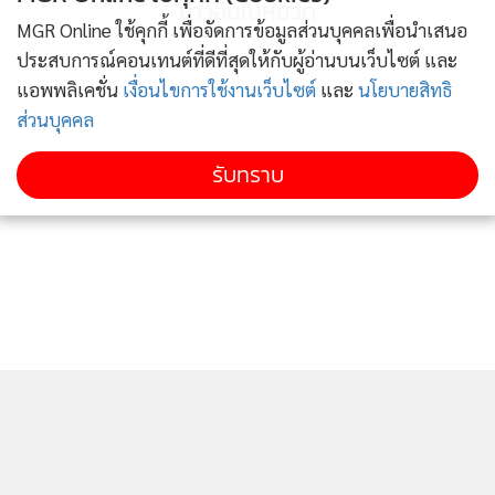
ข่าวอื่นในหมวด
MGR Online ใช้คุกกี้ เพื่อจัดการข้อมูลส่วนบุคคลเพื่อนำเสนอ
เป็นอย่างมาก ซึ่งหากจะแก้ปัญหาโดยใช้นิติบุคคลหรือบริษัทผู้
ประสบการณ์คอนเทนต์ที่ดีที่สุดให้กับผู้อ่านบนเว็บไซต์ และ
ดูแลแต่เพียงอย่างเดียวก็ไม่สามารถแก้ปัญหาที่สลับซับซ้อนได้
แอพพลิเคชั่น
เงื่อนไขการใช้งานเว็บไซต์
และ
นโยบายสิทธิ
ดังนั้น หากประชาชนในพื้นที่เขต 4 ปากเกร็ด เลือก น.ส.พรทิพย์
ส่วนบุคคล
หรือ อุ๊ฟอิ๊ฟ เป็นตัวแทนแล้ว ก็จะได้คนรุ่นใหม่ มีวิสัยทัศน์กว้าง
ไกล พร้อมแก้ไขปัญหาให้กับประชาชนได้ทันที
รับทราบ