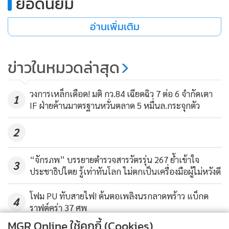
ยอดนิยม
อ่านเพิ่มเติม
ข่าวในหมวดล่าสุด
วงการเหล็กเดือด! มติ กว.84 เฉียดฉิว 7 ต่อ 6 จำกัดเตา
1
IF ฝ่ายค้านมาตรฐานหวั่นตลาด 5 หมื่นล.กระจุกตัว
ทางด้าน นางสาวภคอร กล่าวว่า พื้นที่ตั้งของอิมแพ็ค เมืองทอง
ธานี นั้น ขึ้นอยู่ในการปกครอง ต.บ้านใหม่ อ.ปากเกร็ด ซึ่งทาง
2
พรรคไทยศรีวิไลย์ ก็ได้ส่งว่าที่ผู้สมัครรับเลือกตั้งแล้ว นั่นก็คือ
น.ส.พรทิพย์ อินทศรี หรือ อุ๊ฟอิ๊ฟ
“จักรภพ” บรรยายตำรวจสารวัตรรุ่น 267 ย้ำเข้าใจ
3
ซึ่งถือเป็นสุภาพสตรีคนรุ่นใหม่ที่เข้าใจปัญหาของชาวปากเกร็ด
ประชาธิปไตย รู้เท่าทันโลก ไม่ตกเป็นเครื่องมือผู้ไม่หวังดี
เป็นอย่างดี เพราะสภาพของอำเภอปากเกร็ดซึ่งในหลายๆส่วน
โฟม PU ทับสายไฟ! ต้นตอเพลิงนรกลาดพร้าว แบ็กด
แทบจะแยกไม่ออกจากกรุงเทพมหานคร แต่ก็มีบางส่วนยังรักษา
4
ราฟต์คร่า 37 ศพ
ความเป็นธรรมชาติและคงความเป็นสังคมเกษตรกรรมเอาไว้ รวม
MGR Online ใช้คุกกี้ (Cookies)
ทั้ง ปัญหาภายในเมืองทองธานีเองที่ต้องยอมรับว่า มีสภาพแออัด