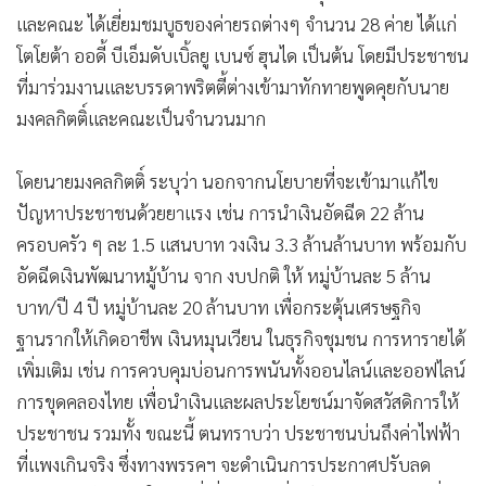
และคณะ ได้เยี่ยมชมบูธของค่ายรถต่างๆ จำนวน 28 ค่าย ได้แก่
โตโยต้า ออดี้ บีเอ็มดับเบิ้ลยู เบนซ์ ฮุนได เป็นต้น โดยมีประชาชน
ที่มาร่วมงานและบรรดาพริตตี้ต่างเข้ามาทักทายพูดคุยกับนาย
มงคลกิตติ์และคณะเป็นจำนวนมาก
โดยนายมงคลกิตติ์ ระบุว่า นอกจากนโยบายที่จะเข้ามาแก้ไข
ปัญหาประชาชนด้วยยาแรง เช่น การนำเงินอัดฉีด 22 ล้าน
ครอบครัว ๆ ละ 1.5 แสนบาท วงเงิน 3.3 ล้านล้านบาท พร้อมกับ
อัดฉีดเงินพัฒนาหมู้บ้าน จาก งบปกติ ให้ หมู่บ้านละ 5 ล้าน
บาท/ปี 4 ปี หมู่บ้านละ 20 ล้านบาท เพื่อกระตุ้นเศรษฐกิจ
ฐานรากให้เกิดอาชีพ เงินหมุนเวียน ในธุรกิจชุมชน การหารายได้
เพิ่มเติม เช่น การควบคุมบ่อนการพนันทั้งออนไลน์และออฟไลน์
การขุดคลองไทย เพื่อนำเงินและผลประโยชน์มาจัดสวัสดิการให้
ประชาชน รวมทั้ง ขณะนี้ ตนทราบว่า ประชาชนบ่นถึงค่าไฟฟ้า
ที่แพงเกินจริง ซึ่งทางพรรคฯ จะดำเนินการประกาศปรับลด