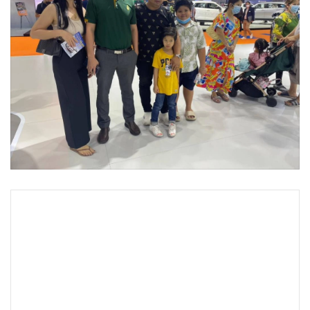
•
Good health & Well-being
•
Green Innovation & SD
•
Management & HR
•
MGR Live
•
Infographic
•
การเมือง
•
ท่องเที่ยว
•
กีฬา
•
ต่างประเทศ
•
Special Scoop
•
เศรษฐกิจ-ธุรกิจ
•
จีน
•
ชุมชน-คุณภาพชีวิต
•
อาชญากรรม
•
Motoring