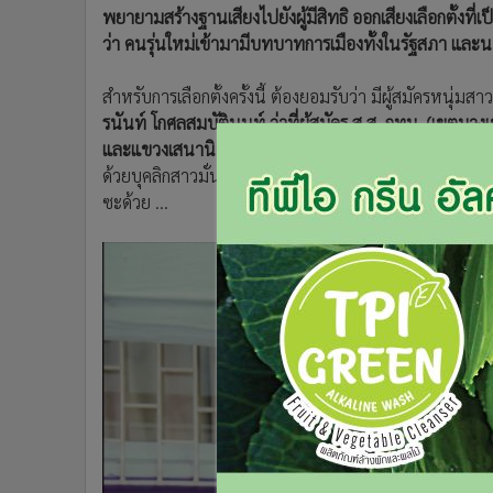
พยายามสร้างฐานเสียงไปยังผู้มีสิทธิ ออกเสียงเลือกตั้งที่เ
•
อินโดจีน
ว่า คนรุ่นใหม่เข้ามามีบทบาทการเมืองทั้งในรัฐสภา และน
•
กองทุนรวม
•
Celeb Online
สำหรับการเลือกตั้งครั้งนี้ ต้องยอมรับว่า มีผู้สมัครหนุ่ม
•
Factcheck
รนันท์ โกศลสมบัตินนท์ ว่าที่ผู้สมัคร ส.ส. กทม. (เขตบ
•
ญี่ปุ่น
และแขวงเสนานิคม และเขตหลักสี่ - เฉพาะแขวงตลาดบา
•
News1
ด้วยบุคลิกสาวมั่นแบบคนรุ่นใหม่ มาพร้อมดีกรีนักเรียนนอ
•
Gotomanager
ซะด้วย ...