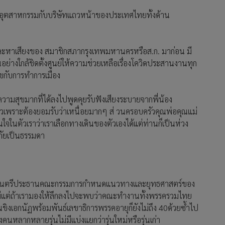
ยอุตสาหกรรมกับบริษัทแถวหน้าของประเทศไทยทั้งด้าน
ายและหาเสียงของ สมาชิกสภากรุงเทพมหานครหรือส.ก. มาก่อน มี
่างใกล้ชิดตั้งศูนย์ให้ความช่วยเหลือเรื่องโควิดประสานงานทุก
สุขกับการทำการเมือง
วามสุขมากที่ได้ลงไปพูดคุยรับฟังเสียงระบายจากพี่น้อง
้วเพราะต้องยอมรับว่าเหนื่อยมากๆ ส่ วนครอบครัวคุณพ่อคุณแม่
่นใจในตัวเราว่าเราเลือกทางเดินของตัวเองได้แต่ท่านก็เป็นห่วง
ดภัยเป็นธรรมดา
รัฐมนตรีประธานคณะกรรมการกำหนดแนวทางและยุทธศาสตร์ของ
ใหม่แต่ถ้าเรามองให้ลึกลงไปจะพบว่าคณะทำงานทั้งพรรครวมไทย
ณขิงเอกนัฏพร้อมพันธ์เลขาธิการพรรคอายุก็ยังไม่ถึง 40ด้วยซ้ำไป
ลากหลายรุ่นไม่มีแบ่งแยกว่ารุ่นใหม่หรือรุ่นเก่า