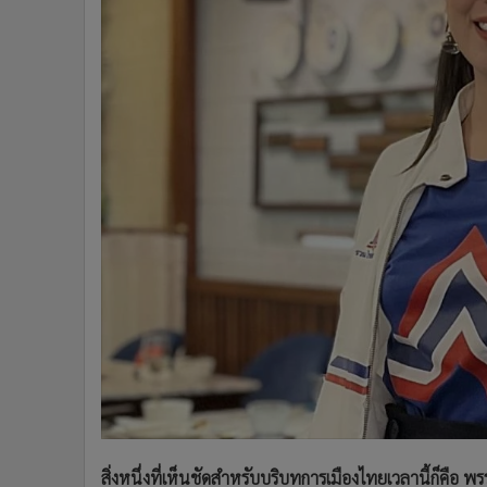
•
Management & HR
•
MGR Live
•
Infographic
•
การเมือง
•
ท่องเที่ยว
•
กีฬา
•
ต่างประเทศ
•
Special Scoop
•
เศรษฐกิจ-ธุรกิจ
•
จีน
•
ชุมชน-คุณภาพชีวิต
•
อาชญากรรม
•
Motoring
•
เกม
•
วิทยาศาสตร์
•
SMEs
•
หุ้น
สิ่งหนึ่งที่เห็นชัดสำหรับบริบทการเมืองไทยเวลานี้ก็คือ