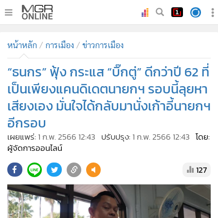
•
หน้าหลัก
หน้าหลัก
การเมือง
ข่าวการเมือง
•
ทันเหตุการณ์
•
“ธนกร” ฟุ้ง กระแส “บิ๊กตู่” ดีกว่าปี 62 ที่
ภาคใต้
•
ภูมิภาค
เป็นเพียงแคนดิเดตนายกฯ รอบนี้ลุยหา
•
Online Section
เสียงเอง มั่นใจได้กลับมานั่งเก้าอี้นายกฯ
•
บันเทิง
อีกรอบ
•
ผู้จัดการรายวัน
เผยแพร่:
1 ก.พ. 2566 12:43
ปรับปรุง:
1 ก.พ. 2566 12:43
โดย:
•
คอลัมนิสต์
ผู้จัดการออนไลน์
•
ละคร
127
•
CbizReview
•
Cyber BIZ
•
ผู้จัดกวน