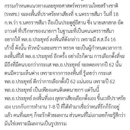
•
เกม
กรรมกำหนดแนวทางและยุทธศาสตร์พรรครวมไทยสร้างชาติ
•
วิทยาศาสตร์
(รทสช.) จะลงพื้นที่ปราศรัยหาเสียงที่ จ.นครราชสีมา วันที่ 18
ก.พ.ว่า จ.นครราชสีมา ถือเป็นประตูสู่อีสาน ซึ่ง นายเสกสกล อัต
•
SMEs
ถาวงศ์ ที่ปรึกษาของนายกฯ ในฐานะที่เป็นคนนครราชสีมา
•
หุ้น
อยากให้ พล.อ.ประยุทธ์ ลงพื้นที่ดังกล่าว เพราะมี ส.ส.ถึง 16
•
อินโดจีน
เก้าอี้ ดังนั้น หัวหน้าและเลขาฯ พรรค จะเป็นผู้กำหนดเวลาการ
•
กองทุนรวม
ลงพื้นที่ให้ พล.อ.ประยุทธ์ อีกครั้ง อย่างไรก็ตาม การเลือกตั้งที่จะ
•
Celeb Online
มีถึงที่มีคนบอกว่ากระแส พล.อ.ประยุทธ์ จะลดลงจากปี 62 นั้น
•
Factcheck
ตนมีความเห็นต่าง เพราะจากการลงพื้นที่ รู้เลยว่า กระแส
•
ญี่ปุ่น
พล.อ.ประยุทธ์ ดีกว่าการเลือกตั้งปี 62 แน่นอน เพราะปี 62
•
News1
พล.อ.ประยุทธ์ เป็นเพียงแคนดิเดตนายกฯ แต่วันนี้
•
Gotomanager
พล.อ.ประยุทธ์ ลงพื้นที่เอง ลุยหาเสียงเลือกตั้งเอง ขึ้นเวทีปราศรัย
เอง บวกกับการทำงาน 7-8 ปี ที่ได้ทำมาเชื่อว่าคนที่รักก็รักอยู่
แล้ว คนที่เฉยๆ ก็จะรักด้วยผลงาน ส่วนคนที่ไม่เอาเลยก็จะรู้สึกว่า
มันใช่เพราะมีผลงานเป็นรูปธรรม