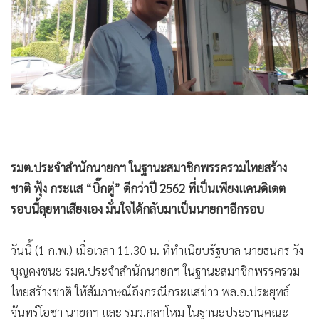
•
Good health & Well-being
•
Green Innovation & SD
•
Management & HR
•
MGR Live
•
Infographic
•
การเมือง
•
ท่องเที่ยว
•
กีฬา
รมต.ประจำสำนักนายกฯ ในฐานะสมาชิกพรรครวมไทยสร้าง
•
ต่างประเทศ
ชาติ ฟุ้ง กระแส “บิ๊กตู่” ดีกว่าปี 2562 ที่เป็นเพียงแคนดิเดต
•
Special Scoop
รอบนี้ลุยหาเสียงเอง มั่นใจได้กลับมาเป็นนายกฯอีกรอบ
•
เศรษฐกิจ-ธุรกิจ
•
จีน
วันนี้ (1 ก.พ.) เมื่อเวลา 11.30 น. ที่ทำเนียบรัฐบาล นายธนกร วัง
•
ชุมชน-คุณภาพชีวิต
บุญคงชนะ รมต.ประจำสำนักนายกฯ ในฐานะสมาชิกพรรครวม
•
อาชญากรรม
ไทยสร้างชาติ ให้สัมภาษณ์ถึงกรณีกระแสข่าว พล.อ.ประยุทธ์
•
Motoring
จันทร์โอชา นายกฯ และ รมว.กลาโหม ในฐานะประธานคณะ