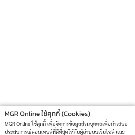
347
1
ราชดำเนิน คัดกรอง 16 ราย 2 คนสมัครใจเข้าศูนย์ฯ ฟื้น
สุขภาพ-สร้างอาชีพ
2
รัฐบาลแจงใช้ Cell Broadcast กรณีเหตุรุนแรง “เตือน
3
เงียบ-เจาะพื้นที่” ป้องกันผู้หลบซ่อนตกเป็นเป้า
ออกแบบรองรับภัยหลายประเภท
โฆษกรัฐบาลแจง คดีทุจริตสอบ อปท.ไม่จบ แค่ถอดถอน
4
ผู้สอบ เดินหน้าสาวถึงผู้ร่วมขบวนการทั้งหมด
ข่าวอื่นในหมวด
MGR Online ใช้คุกกี้ (Cookies)
MGR Online ใช้คุกกี้ เพื่อจัดการข้อมูลส่วนบุคคลเพื่อนำเสนอ
ประสบการณ์คอนเทนต์ที่ดีที่สุดให้กับผู้อ่านบนเว็บไซต์ และ