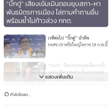
“บิ๊กตู่” เสียงเข้มเมินตอบยุบสภา-หา
พันธมิตรการเมือง ไล่ถามคำถามอื่น
พร้อมย้ำไม่ก้าวล่วง กกต.
เวทีต่อไป “บิ๊กตู่” นำทัพ
รทสช.ปราศรัยใหญ่โคราช 18 ก.พ.นี้
455
“ธนกร” ปัดนายกฯเคลมจัดการน้ำ
แต่อนุมัติคนสุดท้าย ชี้ ยุทธศาสตร์
แสดงเพิ่มเติม
รทสช.ไม่ใช่แบบทหาร ปราศรัยต่อ
72
เพชรบุรี
ข่าวในหมวดล่าสุด
“ธนกร” มั่นใจ “บิ๊กตู่” กลับมานั่ง
นายกฯ อีกสมัยแน่ หลังปราศรัยนัด
รัฐบาลเดินหน้าคืนคุณภาพชีวิตคนไร้บ้าน! พม.ลุย
แรกที่ชุมพร ปชช.ต้อนรับคับคั่ง