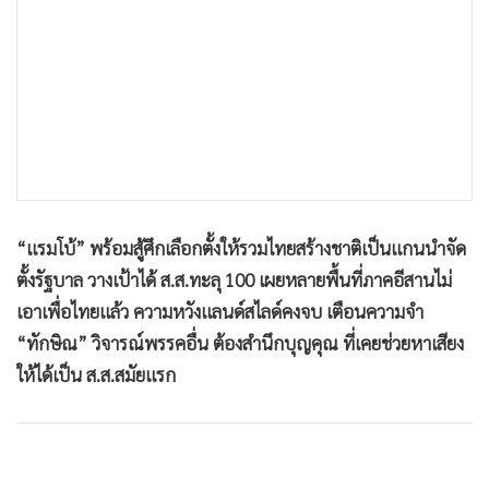
•
เกม
•
วิทยาศาสตร์
•
SMEs
•
หุ้น
•
อินโดจีน
•
กองทุนรวม
•
Celeb Online
“แรมโบ้” พร้อมสู้ศึกเลือกตั้งให้รวมไทยสร้างชาติเป็นแกนนำจัด
•
Factcheck
ตั้งรัฐบาล วางเป้าได้ ส.ส.ทะลุ 100 เผยหลายพื้นที่ภาคอีสานไม่
•
ญี่ปุ่น
เอาเพื่อไทยแล้ว ความหวังแลนด์สไลด์คงจบ เตือนความจำ
•
News1
“ทักษิณ” วิจารณ์พรรคอื่น ต้องสำนึกบุญคุณ ที่เคยช่วยหาเสียง
•
Gotomanager
ให้ได้เป็น ส.ส.สมัยแรก