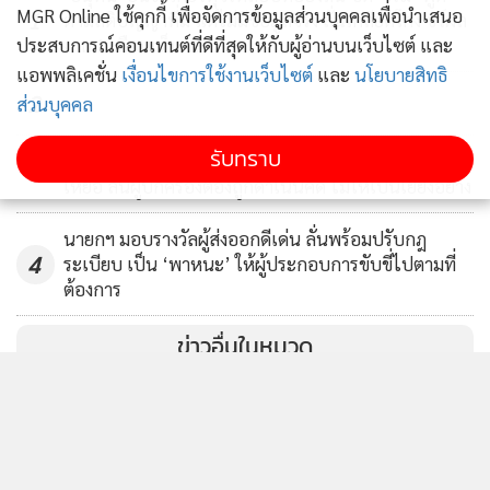
แกนนำจัดตั้งรัฐบาล
MGR Online ใช้คุกกี้ เพื่อจัดการข้อมูลส่วนบุคคลเพื่อนำเสนอ
1
ตามสติปัญญาที่มี แต่ไม่มีข้อมูลจริง ลั่นเกลียดโกง ชว์ผล
ประสบการณ์คอนเทนต์ที่ดีที่สุดให้กับผู้อ่านบนเว็บไซต์ และ
งาน 1 เดือนเห็นผล
แอพพลิเคชั่น
เงื่อนไขการใช้งานเว็บไซต์
และ
นโยบายสิทธิ
“ขอเตือนพรรคเพื่อไทยให้หยุดแบ่งแยกสีเสื้อ เพราะบ้านเมือง
2
ส่วนบุคคล
ขัดแย้งมากเกินพอแล้ว ไม่อยากได้ยินคำว่าแดงเผาบ้านเผาเมือง
อย่ายุคนเสื้อแดงออกมาเชียร์อีกเพราะคนเสื้อแดงส่วนใหญ่เข็ด
รับทราบ
นายกฯ รุดลงจุดเกิดเหตุกราดยิง สั่งเยียวยาสภาพจิตใจ
3
หลาบเจ็บปวดกับบทเรียนที่ถูกชักจูงหลอกลวงให้มาชุมนุมเพื่อ
เหยื่อ ลั่นผู้ปกครองต้องถูกดําเนินคดี ไม่ให้เป็นเยี่ยงอย่าง
ก้าวขึ้นสู่อำนาจของคนตระกูลเดียวเท่านั้น ส่วนผมไม่จำเป็นต้อง
มีบุญคุณอะไรกับนายทักษิณ มีแต่นายทักษิณ ต้องสำนึกบุญคุณ
นายกฯ มอบรางวัลผู้ส่งออกดีเด่น ลั่นพร้อมปรับกฎ
4
ระเบียบ เป็น ‘พาหนะ’ ให้ผู้ประกอบการขับขี่ไปตามที่
ของผมมากกว่าที่ผมเคยช่วยหาเสียงให้นายทักษิณได้เป็น ส.ส.
ต้องการ
สมัยแรก ในปี 2538 ในนามพรรคพลังธรรม หวังว่านายทักษิณคง
ไม่ลืม"
ข่าวอื่นในหมวด