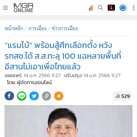
•
หน้าหลัก
หน้าหลัก
การเมือง
ข่าวการเมือง
•
ทันเหตุการณ์
•
“แรมโบ้” พร้อมสู้ศึกเลือกตั้ง หวัง
ภาคใต้
•
ภูมิภาค
รทสช.ได้ ส.ส.ทะลุ 100 แฉหลายพื้นที่
•
Online Section
อีสานไม่เอาเพื่อไทยแล้ว
•
บันเทิง
เผยแพร่:
14 ม.ค. 2566 11:27
ปรับปรุง:
14 ม.ค. 2566 11:27
•
ผู้จัดการรายวัน
โดย: ผู้จัดการออนไลน์
•
คอลัมนิสต์
529
•
ละคร
•
CbizReview
•
Cyber BIZ
•
ผู้จัดกวน