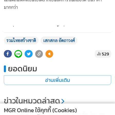
มากกว่า
แสดงเพิ่มเติม
“ผมมั่นใจว่าประชาชนในหลายพื้นที่ให้การสนับสนุนพรรครวม
ไทยสร้างชาติให้ได้ ส.ส. มากที่สุด เพื่อเป็นแกนนำจัดตั้งรัฐบาล
รวมไทยสร้างชาติ
เสกสกล อัตถาวงศ์
ให้พลเอกประยุทธ์ เป็นนายกฯอีกครั้ง เพื่อมาสานต่อการทำงาน
แก้ไขปัญหาให้ประเทศชาติและประชาชน เพราะที่ผ่านมา
529
ประชาชนเห็นผลงานแล้ว และเห็นแล้วว่าใครมีความตั้งใจทำงาน
ยอดนิยม
อย่างแท้จริง”
อ่านเพิ่มเติม
ส่วนที่นายทักษิณ ชินวัตร อดีตนายกรัฐมนตรี ประเมินพรรครวม
ไทยสร้างชาติได้ ส.ส. เกิน 25 ที่นั่ง แต่ไม่เกิน 35 ที่นั่งนั้น นายเสก
สกล มองว่าที่นายทักษิณออกมาพูดเช่นนั้น เพราะมีความหวั่น
ข่าวในหมวดล่าสุด
ไหวและกลัวพรรครวมไทยสร้างชาติมากกว่า คงเห็นสัญญาณ
MGR Online ใช้คุกกี้ (Cookies)
แล้วว่าประชาชนจะเทคะแนนมาที่พรรครวมไทยสร้างชาติ เป็น
"อนุทิน" ยันไม่เกี่ยวทุจริตสอบท้อองถิ่น ซัด "โรม" พูด