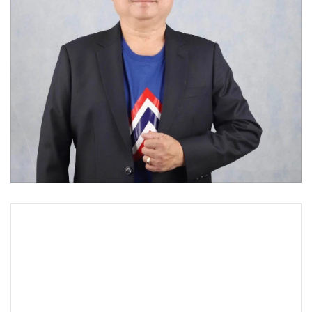
•
Good health & Well-being
•
Green Innovation & SD
•
Management & HR
•
MGR Live
•
Infographic
•
การเมือง
•
ท่องเที่ยว
•
กีฬา
•
ต่างประเทศ
•
Special Scoop
•
เศรษฐกิจ-ธุรกิจ
•
จีน
•
ชุมชน-คุณภาพชีวิต
•
อาชญากรรม
•
Motoring