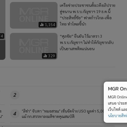
เครือข่ายประชาชนตั้งเวทีอภิปราย
คู่ขนาน พ.ร.บ.กัญชาฯ 19 ธ.ค.นี้
“ประสิทธิ์ชัย” ฟาดก้าวไกล-เพื่อ
ไทย ทำโพลชี้นำ
1,154
74
“ศุภชัย” ยืนยัน ไร้มาตรา 3
พ.ร.บ.กัญชาฯ ไม่ทำให้กัญชากลับ
เป็นยาเสพติดแน่นอน
329
MGR Onli
2
MGR Online 
เสนอ ประสบก
เว็บไซต์ แ
ง
"ลิซ่า" จับตา "หมอสรณ" เซ็นจัดจ้าง USO มูลค่า 5,000 ล้าน
4
นโยบายสิทธ
น"
แม้ กก.สรรหาลงมติขาดคุณสมบัติ