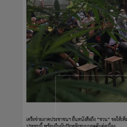
•
Management & HR
•
MGR Live
•
Infographic
•
การเมือง
•
ท่องเที่ยว
•
กีฬา
•
ต่างประเทศ
•
Special Scoop
•
เศรษฐกิจ-ธุรกิจ
•
จีน
•
ชุมชน-คุณภาพชีวิต
•
อาชญากรรม
•
Motoring
•
เกม
•
วิทยาศาสตร์
•
SMEs
เครือข่ายภาคประชาชนฯ ยื่นหนังสือถึง “ชวน” ขอให้เพิ่
•
หุ้น
ประชุมนี้ พร้อมยืนยันปักหลักชุมนุมกดดันต่อเนื่อง