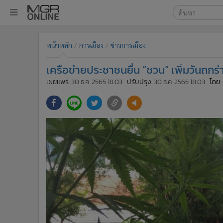
เลือกเครื่องมือท
•
หน้าหลัก
หน้าหลัก
การเมือง
ข่าวการเมือง
ค้นหา
•
ทันเหตุการณ์
Google
•
ภาคใต้
เครือข่ายประชาชนยื่น “ชวน” เพิ่มวันถกร่
•
ภูมิภาค
MGR Onl
เผยแพร่:
30 ธ.ค. 2565 18:03
ปรับปรุง:
30 ธ.ค. 2565 18:03
โดย:
•
Online Section
ค้นหาขั
•
บันเทิง
•
ผู้จัดการรายวัน
•
คอลัมนิสต์
•
ละคร
•
CbizReview
•
Cyber BIZ
•
ผู้จัดกวน
•
Good health & Well-being
•
Green Innovation & SD