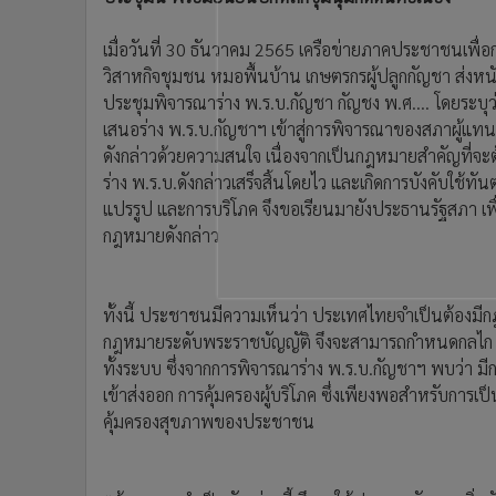
•
อินโดจีน
•
กองทุนรวม
เมื่อวันที่ 30 ธันวาคม 2565 เครือข่ายภาคประชาชนเพ
วิสาหกิจชุมชน หมอพื้นบ้าน เกษตรกรผู้ปลูกกัญชา ส่งหน
•
Celeb Online
ประชุมพิจารณาร่าง พ.ร.บ.กัญชา กัญชง พ.ศ.... โดยระบุว
•
Factcheck
เสนอร่าง พ.ร.บ.กัญชาฯ เข้าสู่การพิจารณาของสภาผู้แ
•
ญี่ปุ่น
ดังกล่าวด้วยความสนใจ เนื่องจากเป็นกฎหมายสำคัญที่จะต้
•
News1
ร่าง พ.ร.บ.ดังกล่าวเสร็จสิ้นโดยไว และเกิดการบังคับใช้ท
•
Gotomanager
แปรรูป และการบริโภค จึงขอเรียนมายังประธานรัฐสภา เพ
กฎหมายดังกล่าว
ทั้งนี้ ประชาชนมีความเห็นว่า ประเทศไทยจำเป็นต้องมีก
กฎหมายระดับพระราชบัญญัติ จึงจะสามารถกำหนดกลไก แล
ทั้งระบบ ซึ่งจากการพิจารณาร่าง พ.ร.บ.กัญชาฯ พบว่า มี
เข้าส่งออก การคุ้มครองผู้บริโภค ซึ่งเพียงพอสำหรับการ
คุ้มครองสุขภาพของประชาชน