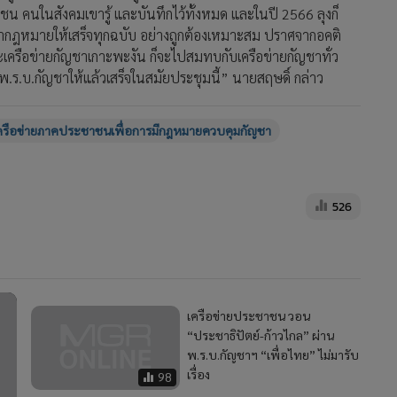
ะชาชน คนในสังคมเขารู้ และบันทึกไว้ทั้งหมด และในปี 2566 ลุงก็
ณากฎหมายให้เสร็จทุกฉบับ อย่างถูกต้องเหมาะสม ปราศจากอคติ
ละเครือข่ายกัญชาเกาะพะงัน ก็จะไปสมทบกับเครือข่ายกัญชาทั่ว
พ.ร.บ.กัญชาให้แล้วเสร็จในสมัยประชุมนี้” นายสฤษดิ์ กล่าว
ครือข่ายภาคประชาชนเพื่อการมีกฎหมายควบคุมกัญชา
526
เครือข่ายประชาชน วอน
“ประชาธิปัตย์-ก้าวไกล” ผ่าน
พ.ร.บ.กัญชาฯ “เพื่อไทย” ไม่มารับ
เรื่อง
98