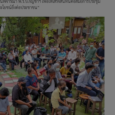
ันพิจารณา พ.ร.บ.กัญชาฯ เพื่อให้เสร็จสิ้นทันต่อสมัยการประชุม
ระโยชน์ยิ่งต่อประชาชน”