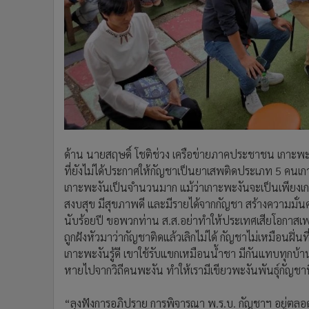
ด้าน นายสฤษดิ์ โชติช่วง เครือข่ายภาคประชาชน เกาะพะง
ที่ยังไม่ได้ประกาศให้กัญชาเป็นยาเสพติดประเภท 5 คนเก
เกาะพะงันเป็นจำนวนมาก แม้ว่าเกาะพะงันจะเป็นเพียงเกาะ
สงบสุข มีสุขภาพดี และมีรายได้จากกัญชา สร้างความมั่น
นับร้อยปี ขอพวกท่าน ส.ส.อย่าทำให้ประเทศเสียโอกาสเพร
ถูกฝังหัวมาว่ากัญชาติดแล้วเลิกไม่ได้ กัญชาไม่เหมือนฝิ่น
เกาะพะงันรู้ดี เขาใช้รับแขกเหมือนน้ำชา มีกันแทบทุกบ้า
หายไปจากวิถีคนพะงัน ทำให้เรามีเขียวพะงันพันธุ์กัญช
“ลุงฟังการอภิปราย การพิจารณา พ.ร.บ. กัญชาฯ อยู่ตลอด รู้ส