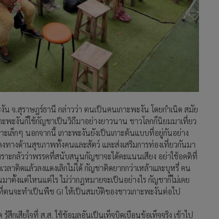
ัน จ.สุราษฎร์ธานี กล่าวว่า ตนเป็นคนเกาะพะงัน โดยกำเนิด สมัย
าะพะงันก็ใช้กัญชาเป็นวิถีมาอย่างยาวนาน ชาวโลกก็นิยมมาเที่ยว
เล็กๆ นอกจากนี้ เกาะพะงันยังเป็นเกาะต้นแบบที่อยู่กันอย่าง
คงทางด้านสุขภาพทั้งคนและสัตว์ และส่งเสริมการท่องเที่ยวกันมา
าะกลัวว่าพรรคที่สนับสนุนกัญชาจะได้คะแนนเสียง อย่าใช้อคติที่
ที่เวลาติดแล้วลงแดงเลิกไม่ได้ กัญชาติดยากกว่าเหล้าและบุหรี่ คน
นมาตั้งแต่ไหนแต่ไร ไม่ว่ากฎหมายจะเป็นอย่างไร กัญชาก็ไม่เคย
าที่ตนจะทำเป็นพืช GI ให้เป็นสมบัติของชาวเกาะพะงันต่อไป
ึกเสียใจที่ ส.ส. ใช้ข้อมูลอันเป็นเท็จบิดเบือนข้อเท็จจริง เข้าไป