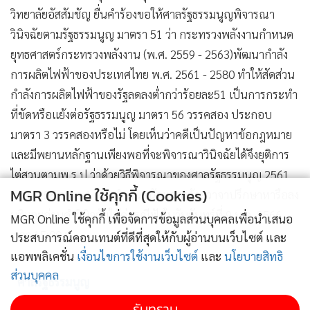
วิทยาลัยอัสสัมชัญ ยื่นคำร้องขอให้ศาลรัฐธรรมนูญพิจารณา
วินิจฉัยตามรัฐธรรมนูญ มาตรา 51 ว่า กระทรวงพลังงานกำหนด
ยุทธศาสตร์กระทรวงพลังงาน (พ.ศ. 2559 - 2563)พัฒนากำลัง
การผลิตไฟฟ้าของประเทศไทย พ.ศ. 2561 - 2580 ทำให้สัดส่วน
กำลังการผลิตไฟฟ้าของรัฐลดลงต่ำกว่าร้อยละ51 เป็นการกระทำ
ที่ขัดหรือแย้งต่อรัฐธรรมนูญ มาตรา 56 วรรคสอง ประกอบ
มาตรา 3 วรรคสองหรือไม่ โดยเห็นว่าคดีเป็นปัญหาข้อกฎหมาย
และมีพยานหลักฐานเพียงพอที่จะพิจารณาวินิจฉัยได้จึงยุติการ
ไต่สวนตามพ.ร.ป.ว่าด้วยวิธีพิจารณาของศาลรัฐธรรมนูญ 2561
MGR Online ใช้คุกกี้ (Cookies)
มาตรา 58 วรรค 1 และกำหนดนัดแถลงด้วยวาจาปรึกษาหารือลง
มติและอ่านคำวินิจฉัยให้คู่กรณีฟังในวันจันทร์ที่ 9 ม.ค. 2566
MGR Online ใช้คุกกี้ เพื่อจัดการข้อมูลส่วนบุคคลเพื่อนำเสนอ
เวลา 15:00 น
ประสบการณ์คอนเทนต์ที่ดีที่สุดให้กับผู้อ่านบนเว็บไซต์ และ
แอพพลิเคชั่น
เงื่อนไขการใช้งานเว็บไซต์
และ
นโยบายสิทธิ
ส่วนบุคคล
ศาลรัฐธรรมนูญ
รับทราบ