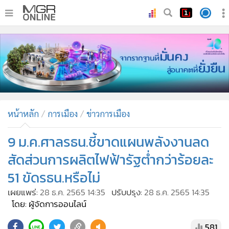
•
หน้าหลัก
•
ทันเหตุการณ์
•
ภาคใต้
•
ภูมิภาค
•
Online Section
หน้าหลัก
การเมือง
ข่าวการเมือง
•
บันเทิง
•
ผู้จัดการรายวัน
9 ม.ค.ศาลรธน.ชี้ขาดแผนพลังงานลด
•
คอลัมนิสต์
สัดส่วนการผลิตไฟฟ้ารัฐต่ำกว่าร้อยละ
•
ละคร
51 ขัดรธน.หรือไม่
•
CbizReview
เผยแพร่:
28 ธ.ค. 2565 14:35
ปรับปรุง:
28 ธ.ค. 2565 14:35
•
Cyber BIZ
โดย: ผู้จัดการออนไลน์
•
ผู้จัดกวน
581