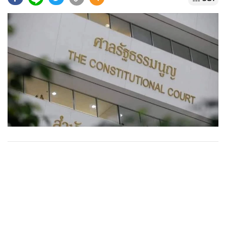
•
Good health & Well-being
•
Green Innovation & SD
•
Management & HR
•
MGR Live
•
Infographic
•
การเมือง
•
ท่องเที่ยว
•
กีฬา
•
ต่างประเทศ
•
Special Scoop
•
เศรษฐกิจ-ธุรกิจ
•
จีน
•
ชุมชน-คุณภาพชีวิต
•
อาชญากรรม
•
Motoring