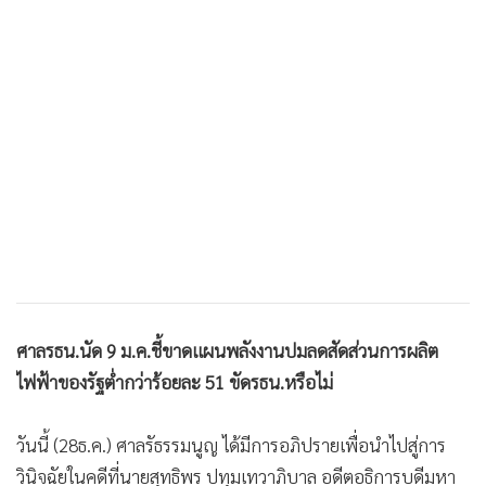
•
เกม
•
วิทยาศาสตร์
•
SMEs
•
หุ้น
•
อินโดจีน
•
กองทุนรวม
•
Celeb Online
•
Factcheck
•
ญี่ปุ่น
•
News1
ศาลรธน.นัด 9 ม.ค.ชี้ขาดแผนพลังงานปมลดสัดส่วนการผลิต
•
Gotomanager
ไฟฟ้าของรัฐต่ำกว่าร้อยละ 51 ขัดรธน.หรือไม่
วันนี้ (28ธ.ค.) ศาลรัธรรมนูญ ได้มีการอภิปรายเพื่อนำไปสู่การ
วินิจฉัยในคดีที่นายสุทธิพร ปทุมเทวาภิบาล อดีตอธิการบดีมหา