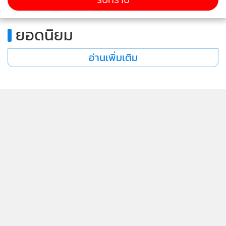
581
ยอดนิยม
อ่านเพิ่มเติม
ข่าวในหมวดล่าสุด
"ไอซ์" รับลูก "หมอฮา" จ่อชง กมธ.งบฯ สอบ สธ.ใช้เงิน
1
ภาษีจัดอีเวนต์
2
"ลิซ่า" จับตา "หมอสรณ" เซ็นจัดจ้าง USO มูลค่า 5,000
3
ล้าน แม้ กก.สรรหาลงมติขาดคุณสมบัติ
รัฐบาลสั่ง กฟภ.เร่งขยายไฟฟ้าเข้า "ปราสาทตาควาย-