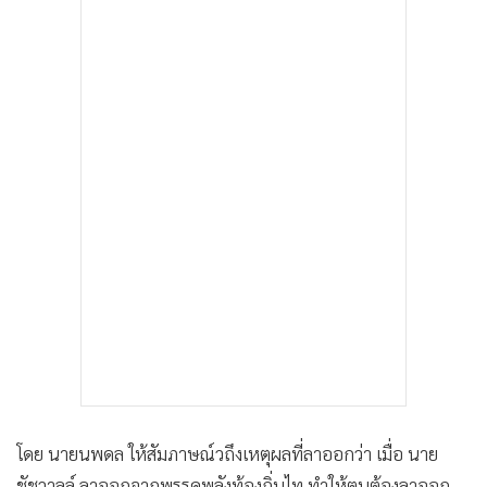
โดย นายนพดล ให้สัมภาษณ์วถึงเหตุผลที่ลาออกว่า เมื่อ นาย
ชัชวาลล์ ลาออกจากพรรคพลังท้องถิ่นไท ทำให้ตนต้องลาออก