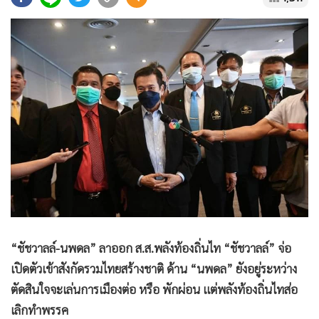
•
Good health & Well-being
•
Green Innovation & SD
•
Management & HR
•
MGR Live
•
Infographic
•
การเมือง
•
ท่องเที่ยว
•
กีฬา
•
ต่างประเทศ
•
Special Scoop
•
เศรษฐกิจ-ธุรกิจ
•
จีน
“ชัชวาลล์-นพดล” ลาออก ส.ส.พลังท้องถิ่นไท “ชัชวาลล์” จ่อ
•
ชุมชน-คุณภาพชีวิต
เปิดตัวเข้าสังกัดรวมไทยสร้างชาติ ด้าน “นพดล” ยังอยู่ระหว่าง
•
อาชญากรรม
ตัดสินใจจะเล่นการเมืองต่อ หรือ พักผ่อน แต่พลังท้องถิ่นไทส่อ
•
Motoring
เลิกทำพรรค