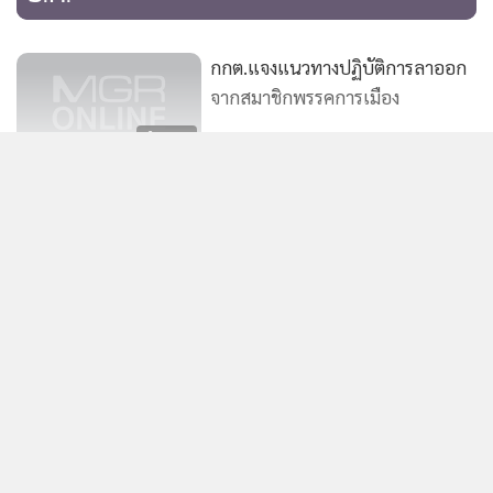
กกต.แจงแนวทางปฏิบัติการลาออก
จากสมาชิกพรรคการเมือง
143
“ประยุทธ์” แจงทำการเมืองแต่ไม่
เล่น ไม่ใช่ทำเล่นๆ แต่ทำให้ถูกต้อง
แสดงเพิ่มเติม
ไม่ตอบให้ “ธนกร” ทำอะไร
1,173
ยุโรปชื่นชมไทยแก้วิกฤตเศรษฐกิจ
ข่าวในหมวดล่าสุด
ได้ดี
95
รัฐบาลแจงใช้ Cell Broadcast กรณีเหตุรุนแรง “เตือน
1
เงียบ–เจาะพื้นที่” ป้องกันผู้หลบซ่อนตกเป็นเป้า
ออกแบบรองรับภัยหลายประเภท
2