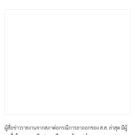
•
เกม
•
วิทยาศาสตร์
•
SMEs
•
หุ้น
•
อินโดจีน
•
กองทุนรวม
•
Celeb Online
•
Factcheck
•
ญี่ปุ่น
•
News1
•
Gotomanager
ผู้สื่อข่าวรายงานจากสภาต่อกรณีการลาออกของ ส.ส. ล่าสุด มีผู้