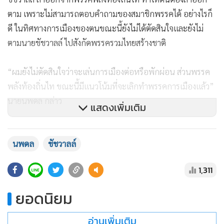
ตาม เพราะไม่สามารถตอบคำถามของสมาชิกพรรคได้ อย่างไรก็
ดี ในทิศทางการเมืองของตนขณะนี้ยังไม่ได้ตัดสินใจและยังไม่
ตามนายชัชวาลล์ ไปสังกัดพรรครวมไทยสร้างชาติ
“ผมยังไม่ตัดสินใจว่าจะเล่นการเมืองต่อหรือพักผ่อน ส่วนพรรค
พลังท้องถิ่นไท ขณะนี้มีแนวโน้มที่จะเลิกทำพรรคการเมืองแล้ว”
นายนพดล กล่าว
แสดงเพิ่มเติม
นายนพดล กล่าวว่า เมื่อ 2 ส.ส.บัญชีรายชื่อของพรรคพลังท้อง
นพดล
ชัชวาลล์
ถินไทลาออก จะมีผลให้ต้องเลื่อนผู้อยู่ในบัญชีรายชื่อของพรรค
ขึ้นมาเป็น ส.ส. ซึ่งถือว่าเป็นการตอบแทนบุคคลที่ทำงานให้กับ
1,311
พรรคมาตลอด
ยอดนิยม
อ่านเพิ่มเติม