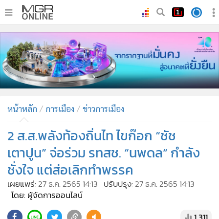
•
หน้าหลัก
•
ทันเหตุการณ์
•
ภาคใต้
•
ภูมิภาค
•
Online Section
หน้าหลัก
การเมือง
ข่าวการเมือง
•
บันเทิง
•
ผู้จัดการรายวัน
2 ส.ส.พลังท้องถิ่นไท ไขก๊อก “ชัช
•
คอลัมนิสต์
เตาปูน” จ่อร่วม รทสช. “นพดล” กำลัง
•
ละคร
ชั่งใจ แต่ส่อเลิกทำพรรค
•
CbizReview
เผยแพร่:
27 ธ.ค. 2565 14:13
ปรับปรุง:
27 ธ.ค. 2565 14:13
•
Cyber BIZ
โดย: ผู้จัดการออนไลน์
•
ผู้จัดกวน
1,311