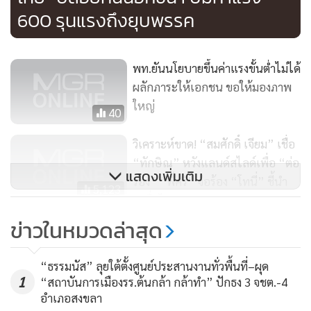
600 รุนแรงถึงยุบพรรค
พท.ยันนโยบายขึ้นค่าแรงขั้นต่ำไม่ได้
ผลักภาระให้เอกชน ขอให้มองภาพ
ใหญ่
40
วิเคราะห์ขาด! “สมศักดิ์ เจียม” เชื่อ
“ทักษิณ” หวังแลนด์สไลด์เพื่อ “ต่อ
แสดงเพิ่มเติม
รอง” “พี่ศรี” จ่อร้อง “โทนี่” ชี้นำ
5,123
“เพื่อไทย”
ข่าวในหมวดล่าสุด
“อนุทิน” หัวเราะ หลังสื่อถาม
นโยบายค่าแรง 600 บาท “พรรค
“ธรรมนัส” ลุยใต้ตั้งศูนย์ประสานงานทั่วพื้นที่–ผุด
เพื่อไทย” ชื่นชมคนคิดนโยบาย
2,412
1
“สถาบันการเมืองรร.ต้นกล้า กล้าทำ” ปักธง 3 จชต.-4
ทำได้จริงหรือไม่ ไม่ขอวิจารณ์ เหตุ
อำเภอสงขลา
เป็นมารยาททางการเมือง