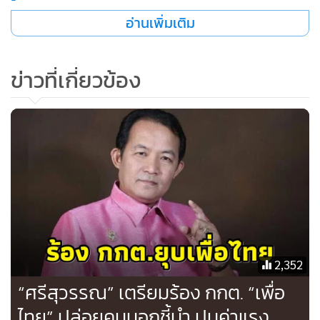
ถึงมาตรา 92(3) กกต.มีอำนาจที่จะเสนอไปยังศาลรัฐธรรมนูญ
อ่านเพิ่มเติม
เพื่อวินิจฉัยยุบพรรคได้ ส่วนผู้ที่จะมีความผิดตามกฎหมายของ
พ.ร.ป.ว่าด้วยพรรคการเมืองมีโทษจำคุกไม่เกิด 10 ปี ปรับไม่เกิน
ข่าวที่เกี่ยวข้อง
200,000 บาท และตัดสิทธิทางการเมืองต่อไปด้วย
เมื่อถามว่า มีประโยคไหนที่ฟังแล้วมองว่า นายทักษิณ เข้าข่ายว่า
ครอบงำพรรค นายศรีสุวรรณ กล่าวว่า ตนถอดเทปออกมาแล้ว
ฟังมี 5 ประโยคที่เข้าข่าย แต่เรื่องนี้คนตัดสิน ต้องเป็น กกต. ซึ่ง
ตนก็เชื่อมั่นในหลักฐานของตัวเองทั้งคลิปวิดีโอที่นายทักษิณพูด
นำเสนอ เชื่อว่าจะมีน้ำหนักอยู่พอสมควร
2,352
“ศรีสุวรรณ” เตรียมร้อง กกต. “เพื่อ
ไทย” ปล่อยคนนอกชี้นำ ปมค่าแรง