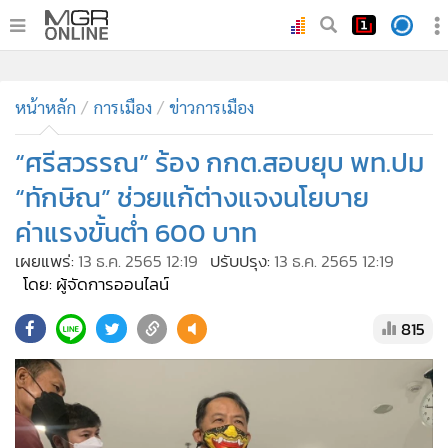
•
หน้าหลัก
•
หน้าหลัก
ทันเหตุการณ์
การเมือง
ข่าวการเมือง
•
ภาคใต้
“ศรีสวรรณ” ร้อง กกต.สอบยุบ พท.ปม
•
ภูมิภาค
“ทักษิณ” ช่วยแก้ต่างแจงนโยบาย
•
Online Section
ค่าแรงขั้นต่ำ 600 บาท
•
บันเทิง
เผยแพร่:
13 ธ.ค. 2565 12:19
ปรับปรุง:
13 ธ.ค. 2565 12:19
•
ผู้จัดการรายวัน
โดย: ผู้จัดการออนไลน์
•
คอลัมนิสต์
•
ละคร
815
•
CbizReview
•
Cyber BIZ
•
ผู้จัดกวน