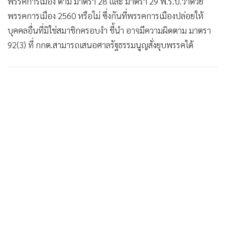
พรรคการเมือง ตาม มาตรา 28 และ มาตรา 29 พ.ร.ป.ว่าด้วย
•
เกม
พรรคการเมือง 2560 หรือไม่ ซึ่งกันที่พรรคการเมืองปล่อยให้
•
วิทยาศาสตร์
บุคคลอื่นที่มิใช่สมาชิกครอบงำ ชี้นำ อาจมีความผิดตาม มาตรา
•
SMEs
92(3) ที่ กกต.สามารถเสนอศาลรัฐธรรมนูญสั่งยุบพรรคได้
•
หุ้น
•
อินโดจีน
•
กองทุนรวม
•
Celeb Online
•
Factcheck
•
ญี่ปุ่น
•
News1
•
Gotomanager