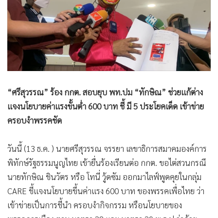
•
Good health & Well-being
•
Green Innovation & SD
•
Management & HR
•
MGR Live
•
Infographic
•
การเมือง
•
ท่องเที่ยว
“ศรีสุวรรณ” ร้อง กกต. สอบยุบ พท.ปม “ทักษิณ” ช่วยแก้ต่าง
•
กีฬา
แจงนโยบายค่าแรงขั้นต่ำ 600 บาท ชี้ มี 5 ประโยคเด็ด เข้าข่าย
ครอบงำพรรคชัด
•
ต่างประเทศ
•
Special Scoop
วันนี้ (13 ธ.ค. ) นายศรีสุวรรณ จรรยา เลขาธิการสมาคมองค์การ
•
เศรษฐกิจ-ธุรกิจ
พิทักษ์รัฐธรรมนูญไทย เข้ายื่นร้องเรียนต่อ กกต. ขอไต่สวนกรณี
•
จีน
นายทักษิณ ชินวัตร หรือ โทนี่ วู้ดซัม ออกมาไลฟ์พูดคุยในกลุ่ม
•
ชุมชน-คุณภาพชีวิต
CARE ชี้แจงนโยบายขึ้นค่าแรง 600 บาท ของพรรคเพื่อไทย ว่า
•
อาชญากรรม
เข้าข่ายเป็นการชี้นำ ครอบงำกิจกรรม หรือนโยบายของ
•
Motoring