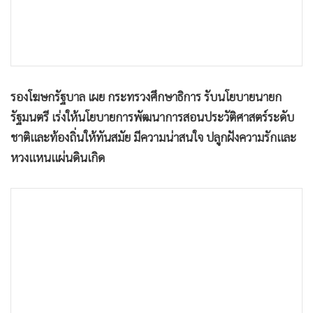
•
เกม
•
วิทยาศาสตร์
•
SMEs
•
หุ้น
รองโฆษกรัฐบาล เผย กระทรวงศึกษาธิการ รับนโยบายนายก
•
อินโดจีน
รัฐมนตรี เร่งให้นโยบายการพัฒนาการสอนประวัติศาสตร์ระดับ
•
กองทุนรวม
ชาติและท้องถิ่นให้ทันสมัย มีความน่าสนใจ ปลูกฝังความรักและ
•
Celeb Online
หวงเเหนเเผ่นดินเกิด
•
Factcheck
•
ญี่ปุ่น
•
News1
•
Gotomanager