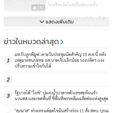
โรงเรียนวัดโบสถ์ริมสะแกกรัง
187
บ้านปู เปิดค่ายเพาเวอร์กรีน ครั้งที่
แสดงเพิ่มเติม
17 “Climate Change, We Must
Change – เริ่มเพื่อโลก” จับมือคณะ
87
ข่าวในหมวดล่าสุด
สิ่งแวดล้อมฯ มหิดล พา 50 เยาวชน
หัวใจสีเขียว ลงพื้นที่เรียนรู้เรื่องสิ่ง
แวดล้อมตามหลักวิทยาศาสตร์ เพื่อ
มท.รับลูกพีมูฟ เคาะวันประชุมนัดสำคัญ 19 ส.ค.นี้ หลัง
1
สร้างการเปลี่ยนแปลงที่ยั่งยืน
เหตุมวลชนปะทะ อส.บาดเจ็บเล็กน้อย รองปลัดฯ แจง
ปรับความเข้าใจกันได้
"สามารถ"สอน"ปิยบุตร"อย่าริทำตัว
เป็นเผด็จการข้างถนน ไม่รับฟังคน
2
เห็นต่าง อย่าสร้างโลกประชาธิปไตย
2,669
จอมปลอม
รัฐบาลโต้ "ไอซ์" ปมงบน้ำบาดาลตัวเลขสะท้อนจำ
3
นวนสส.และเขตพื้นที่ ชี้พื้นที่พรรคส้มเฉลี่ยต่อแห่งสูงสุด
"ศุภมาส" ห่วงเทรนด์ดูดไขมันสร้างร่อง 11 สั่ง สคบ. บูรณ