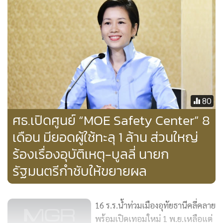
ประวัติศาสตร์ท้องถิ่น จังหวัดสงขลา ซึ่งจะเป็นโครงการส่งเสริม
ให้เด็กเเละเยาวชนรุ่นใหม่ มีความเป็นผู้นำที่ดีและสามารถเป็น
แบบอย่างในการทำความดีเพื่อสังคม มีความรู้ความเข้าใจเกี่ยว
กับประวัติศาสตร์ชาติไทย และประวัติศาสตร์ท้องถิ่น รวมทั้งรัก
และหวงเเหนเเผ่นดินเกิด
80
ศธ.เปิดศูนย์ “MOE Safety Center” 8
เดือน มียอดผู้ใช้ทะลุ 1 ล้าน ส่วนใหญ่
ร้องเรื่องอุบัติเหตุ-บูลลี่ นายก
รัฐมนตรีกำชับให้ขยายผล
16 ร.ร.น้ำท่วมเมืองอุทัยธานีคลี่คลาย
พร้อมเปิดเทอมใหม่ 1 พ.ย.เหลือแต่