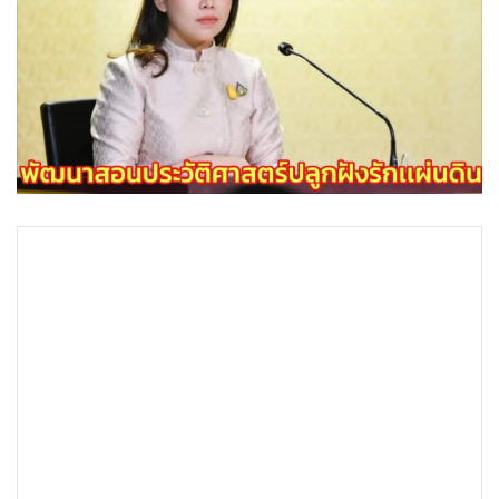
•
Good health & Well-being
•
Green Innovation & SD
•
Management & HR
•
MGR Live
•
Infographic
•
การเมือง
•
ท่องเที่ยว
•
กีฬา
•
ต่างประเทศ
•
Special Scoop
•
เศรษฐกิจ-ธุรกิจ
•
จีน
•
ชุมชน-คุณภาพชีวิต
•
อาชญากรรม
•
Motoring