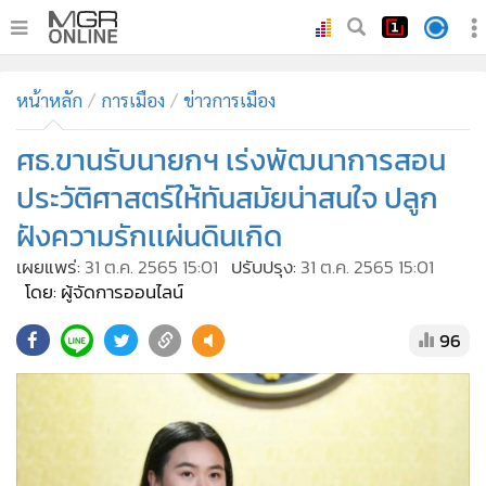
•
หน้าหลัก
หน้าหลัก
การเมือง
ข่าวการเมือง
•
ทันเหตุการณ์
•
ศธ.ขานรับนายกฯ เร่งพัฒนาการสอน
ภาคใต้
•
ภูมิภาค
ประวัติศาสตร์ให้ทันสมัยน่าสนใจ ปลูก
•
Online Section
ฝังความรักเเผ่นดินเกิด
•
บันเทิง
เผยแพร่:
31 ต.ค. 2565 15:01
ปรับปรุง:
31 ต.ค. 2565 15:01
•
ผู้จัดการรายวัน
โดย: ผู้จัดการออนไลน์
•
คอลัมนิสต์
96
•
ละคร
•
CbizReview
•
Cyber BIZ
•
ผู้จัดกวน