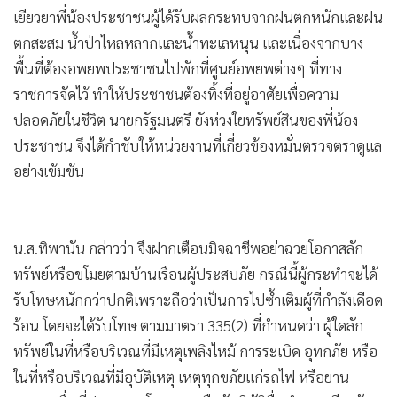
เยียวยาพี่น้องประชาชนผู้ได้รับผลกระทบจากฝนตกหนักและฝน
ตกสะสม น้ำป่าไหลหลากและน้ำทะเลหนุน และเนื่องจากบาง
พื้นที่ต้องอพยพประชาชนไปพักที่ศูนย์อพยพต่างๆ ที่ทาง
ราชการจัดไว้ ทำให้ประชาชนต้องทิ้งที่อยู่อาศัยเพื่อความ
ปลอดภัยในชีวิต นายกรัฐมนตรี ยังห่วงใยทรัพย์สินของพี่น้อง
ประชาชน จึงได้กำชับให้หน่วยงานที่เกี่ยวข้องหมั่นตรวจตราดูแล
อย่างเข้มข้น
น.ส.ทิพานัน กล่าวว่า จึงฝากเตือนมิจฉาชีพอย่าฉวยโอกาสลัก
ทรัพย์หรือขโมยตามบ้านเรือนผู้ประสบภัย กรณีนี้ผู้กระทำจะได้
รับโทษหนักกว่าปกติเพราะถือว่าเป็นการไปซ้ำเติมผู้ที่กำลังเดือด
ร้อน โดยจะได้รับโทษ ตามมาตรา 335(2) ที่กำหนดว่า ผู้ใดลัก
ทรัพย์ในที่หรือบริเวณที่มีเหตุเพลิงไหม้ การระเบิด อุทกภัย หรือ
ในที่หรือบริเวณที่มีอุบัติเหตุ เหตุทุกขภัยแก่รถไฟ หรือยาน