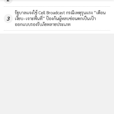
รัฐบาลแจงใช้ Cell Broadcast กรณีเหตุรุนแรง “เตือน
3
เงียบ–เจาะพื้นที่” ป้องกันผู้หลบซ่อนตกเป็นเป้า
ออกแบบรองรับภัยหลายประเภท
โฆษกรัฐบาลแจง คดีทุจริตสอบ อปท.ไม่จบแค่ถอดถอนผู้
4
สอบ เดินหน้าสาวถึงผู้ร่วมขบวนการทั้งหมด
ข่าวอื่นในหมวด