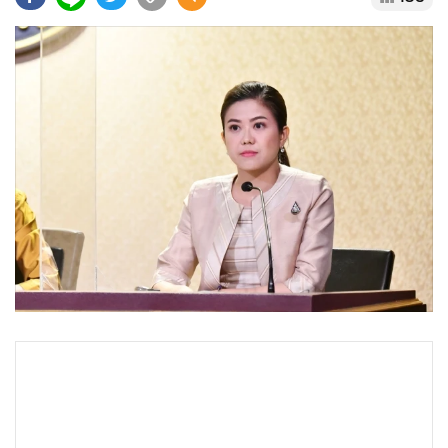
•
Good health & Well-being
•
Green Innovation & SD
•
Management & HR
•
MGR Live
•
Infographic
•
การเมือง
•
ท่องเที่ยว
•
กีฬา
•
ต่างประเทศ
•
Special Scoop
•
เศรษฐกิจ-ธุรกิจ
•
จีน
•
ชุมชน-คุณภาพชีวิต
•
อาชญากรรม
•
Motoring