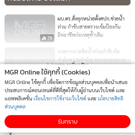
ผบ.ตร.สั่งทุกหน่วยตั้งศปก.ช่วยน้ำ
ท่วม กำชับสายตรวจเข้มป้องกัน
มิจฉาชีพก่อเหตุซ้ำเติม
78
นายกฯเกาะติดน้ำท่วมกำชับจัด
ลำดับความสำคัญ ตอบสนองความ
แสดงเพิ่มเติม
เดือดร้อนความต้องการปชช.
MGR Online ใช้คุกกี้ (Cookies)
58
MGR Online ใช้คุกกี้ เพื่อจัดการข้อมูลส่วนบุคคลเพื่อนำเสนอ
นายกฯ ติดตามสถานการณ์น้ำท่วม
ข่าวในหมวดล่าสุด
ประสบการณ์คอนเทนต์ที่ดีที่สุดให้กับผู้อ่านบนเว็บไซต์ และ
กำชับจัดลำดับความสำคัญเร่งด่วน
แอพพลิเคชั่น
เงื่อนไขการใช้งานเว็บไซต์
และ
นโยบายสิทธิ
ของงาน
47
รัฐบาลเดินหน้าคืนคุณภาพชีวิตคนไร้บ้าน! พม. ลุย
ส่วนบุคคล
1
ราชดำเนิน คัดกรอง 16 ราย 2 คนสมัครใจเข้าศูนย์ฯ ฟื้น
สุขภาพ–สร้างอาชีพ
รับทราบ
2