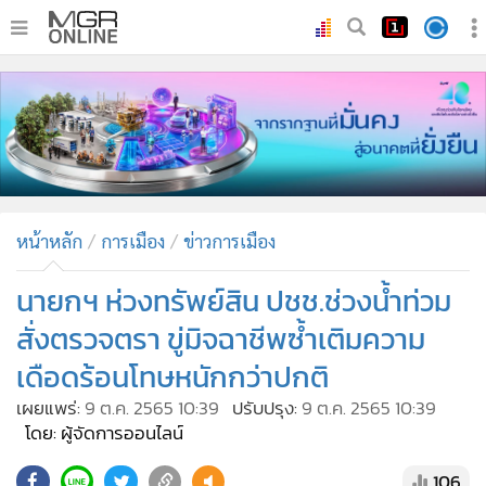
•
หน้าหลัก
•
ทันเหตุการณ์
•
ภาคใต้
•
ภูมิภาค
•
Online Section
หน้าหลัก
การเมือง
ข่าวการเมือง
•
บันเทิง
•
ผู้จัดการรายวัน
นายกฯ ห่วงทรัพย์สิน ปชช.ช่วงน้ำท่วม
•
คอลัมนิสต์
สั่งตรวจตรา ขู่มิจฉาชีพซ้ำเติมความ
•
ละคร
เดือดร้อนโทษหนักกว่าปกติ
•
CbizReview
เผยแพร่:
9 ต.ค. 2565 10:39
ปรับปรุง:
9 ต.ค. 2565 10:39
•
Cyber BIZ
โดย: ผู้จัดการออนไลน์
•
ผู้จัดกวน
106