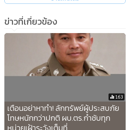
ทรัพย์สินและของมีค่าไว้ในที่ปลอดภัย ทั้งนี้ รัฐบาลได้ประสาน
และกำชับเจ้าหน้าที่เกี่ยวข้องดูแลชีวิตและทรัพย์สินอย่างต่อ
ข่าวที่เกี่ยวข้อง
เนื่องและจะเข้มข้นขึ้นด้วย อย่างไรก็ตาม ขอความร่วมมือจาก
ประชาชนช่วยกันเป็นหูเป็นตา หรือพบสิ่งใดผิดปกติให้แจ้งเจ้า
หน้าที่ หรือโทร.แจ้งหมายเลข 191 สายด่วนสำหรับแจ้งเหตุด่วน
เหตุร้ายได้ทันที
163
เตือนอย่าหาทำ! ลักทรัพย์ผู้ประสบภัย
โทษหนักกว่าปกติ ผบ.ตร.กำชับทุก
หน่วยเฝ้าระวังเต็มที่