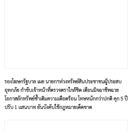
•
เกม
•
วิทยาศาสตร์
•
SMEs
•
หุ้น
•
อินโดจีน
•
กองทุนรวม
•
Celeb Online
•
Factcheck
•
ญี่ปุ่น
รองโฆษกรัฐบาล เผย นายกฯห่วงทรัพย์สินประชาชนผู้ประสบ
•
News1
อุทกภัย กำชับเจ้าหน้าที่ตรวจตราใกล้ชิด เตือนมิจฉาชีพฉวย
•
Gotomanager
โอกาสลักทรัพย์ซ้ำเติมความเดือดร้อน โทษหนักกว่าปกติ คุก 5 ปี
ปรับ 1 แสนบาท ยันบังคับใช้กฎหมายเด็ดขาด