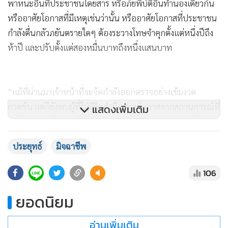
พาหนะอื่นที่ประชาชนโดยสาร หรือภัยพิบัติอื่นทำนองเดียวกัน
หรืออาศัยโอกาสที่มีเหตุเช่นว่านั้น หรืออาศัยโอกาสที่ประชาชน
กำลังตื่นกลัวภยันตรายใดๆ ต้องระวางโทษจำคุกตั้งแต่หนึ่งปีถึง
ห้าปี และปรับตั้งแต่สองหมื่นบาทถึงหนึ่งแสนบาท
“แม้ที่ผ่านมาเจ้าหน้าที่จะจัดกำลังออกตรวจอย่างเข้มงวด
กวดขัน แต่ก็ยังพบผู้ที่ไม่มีจิตสำนึก ฉวยโอกาสจากสถานการณ์ที่
แสดงเพิ่มเติม
ทุกข์ยากเช่นนี้ หากพบการกระทำเช่นนี้รัฐบาลยืนยันจะให้
ดำเนินการบังคับใช้กฎหมายอย่างเด็ดขาด” น.ส.ทิพานัน กล่าว
ประยุทธ์
มิจฉาชีพ
น.ส.ทิพานัน กล่าวว่า รัฐบาลโดย พล.อ ประยุทธ์ จันทร์โอชา
106
ห่วงใยพี่น้องประชาชนที่ห่วงทรัพย์สินในบ้าน แม้จะมีมาตรการ
เยียวยาช่วยเหลือบางส่วน แต่ทรัพย์สินบางอย่างมีค่าต่อจิตใจ ใน
ยอดนิยม
เบื้องต้นนั้นหากเป็นไปได้ขอให้ตรวจตราความแน่นหนาของ
อ่านเพิ่มเติม
ประตู หน้าต่าง ตรวจอุปกรณ์ไฟฟ้าและตัดกระแสไฟฟ้า เก็บ