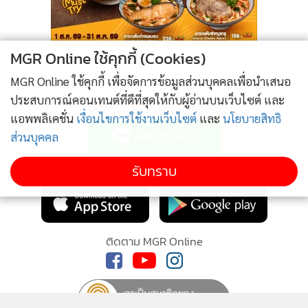
“ปัญหาความรุนแรงมาจากรากวิธีคิด วัฒนธรรมความเชื่อของ
MGR Online ใช้คุกกี้ (Cookies)
คนในสังคมไทย วิธีคิดชายเป็นใหญ่ คนมีอำนาจเหนือกว่าซึ่งเป็น
MGR Online ใช้คุกกี้ เพื่อจัดการข้อมูลส่วนบุคคลเพื่อนำเสนอ
สิ่งที่เกิดขึ้นมากตามสถานการณ์ เศรษฐกิจ สภาพแวดล้อม การ
ประสบการณ์คอนเทนต์ที่ดีที่สุดให้กับผู้อ่านบนเว็บไซต์ และ
ยั่วยุของสื่อต่างๆ คนมีเสรีภาพในการเสพสื่อ หากคนมีภูมิคุ้มกัน
ติดตามข่าวสารผ่านทาง LINE
แอพพลิเคชั่น
เงื่อนไขการใช้งานเว็บไซต์
และ
นโยบายสิทธิ
ไม่ดีพอ ก็มีความเสี่ยง ยิ่งหากไปบรรจบกับคนที่ไม่รู้สิทธิเนื้อตัว
ส่วนบุคคล
หากเราไม่ทำอะไรเลยยิ่งจะแย่ลงไปกว่านี้ และความรุนแรงอาจ
จะกลายเป็นเรื่องธรรมดาในสังคมไทย ดังนั้นจึงเป็นปัญหาที่ต้อง
MGR Online Application
รับทราบ
ร่วมมือกันหลายฝ่าย ซึ่งต้องเข้าใจ และมีความละเอียดอ่อนใน
การจัดการปัญหา สังคมต้องคอยสอดส่องร่วมกัน ผู้ถูกกระทำ
ต้องส่งเสียง”
ติดตาม MGR Online
“ศ.ดร.กิติพัฒน์ นนทปัทมะดุลย์” นักวิชาการอิสระ กล่าวว่า การ
ออกคู่มือฯ ขึ้นมาถือเป็นเรื่องที่ดีและมีประโยชน์มาก แต่ส่วนตัว
มองว่ายังขาดเนื้อหาสำคัญอยู่ ซึ่งหลักการของการช่วยเหลือผู้ถูก