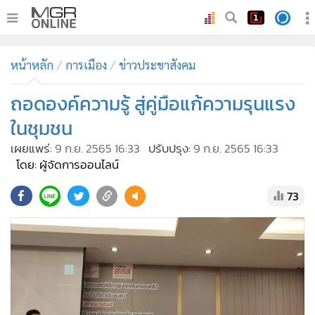
•
หน้าหลัก
หน้าหลัก
การเมือง
ข่าวประชาสังคม
•
ทันเหตุการณ์
•
ถอดองค์ความรู้ สู่คู่มือแก้ความรุนแรง
ภาคใต้
•
ภูมิภาค
ในชุมชน
•
Online Section
เผยแพร่:
9 ก.ย. 2565 16:33
ปรับปรุง:
9 ก.ย. 2565 16:33
•
บันเทิง
โดย: ผู้จัดการออนไลน์
•
ผู้จัดการรายวัน
73
•
คอลัมนิสต์
•
ละคร
•
CbizReview
•
Cyber BIZ
•
ผู้จัดกวน