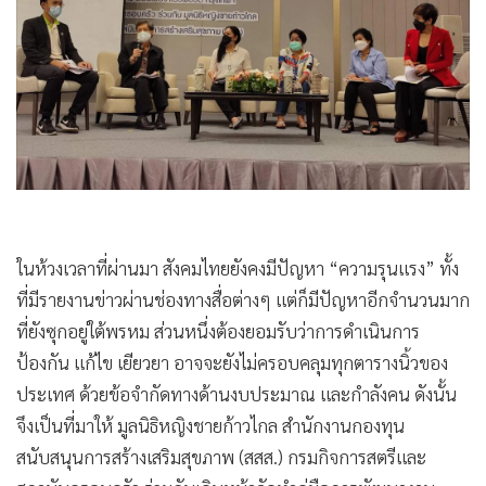
•
Good health & Well-being
•
Green Innovation & SD
•
Management & HR
•
MGR Live
•
Infographic
•
การเมือง
•
ท่องเที่ยว
•
กีฬา
ในห้วงเวลาที่ผ่านมา สังคมไทยยังคงมีปัญหา “ความรุนแรง” ทั้ง
•
ต่างประเทศ
ที่มีรายงานข่าวผ่านช่องทางสื่อต่างๆ แต่ก็มีปัญหาอีกจำนวนมาก
•
Special Scoop
ที่ยังซุกอยู่ใต้พรหม ส่วนหนึ่งต้องยอมรับว่าการดำเนินการ
•
เศรษฐกิจ-ธุรกิจ
ป้องกัน แก้ไข เยียวยา อาจจะยังไม่ครอบคลุมทุกตารางนิ้วของ
•
จีน
ประเทศ ด้วยข้อจำกัดทางด้านงบประมาณ และกำลังคน ดังนั้น
•
ชุมชน-คุณภาพชีวิต
จึงเป็นที่มาให้ มูลนิธิหญิงชายก้าวไกล สำนักงานกองทุน
•
อาชญากรรม
สนับสนุนการสร้างเสริมสุขภาพ (สสส.) กรมกิจการสตรีและ
•
Motoring