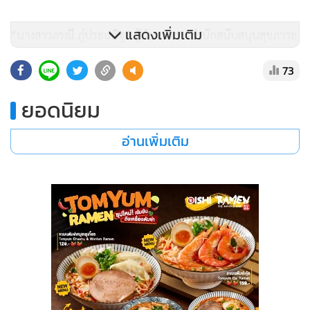
แสดงเพิ่มเติม
“นางสาวภรณี ภู่ประเสริฐ” ผู้อำนวยการสำนักสนับสนุนสุขภาวะ
ประชากรกลุ่มเฉพาะ สสส. ระบุว่า เรื่องนี้ สสส. เข้ามาให้การ
73
สนับสนุนอยู่ 3 ส่วนคือ 1.การจัดทำสถานการณ์ความรุนแรงใน
ประเทศไทยให้เป็นที่ประจักษ์มากขึ้น ซึ่งเป็นข้อมูที่สอดคล้องกับ
ยอดนิยม
รพ.รามาธิบดี และ มูลนิธิหญิงชายก้าวไกล ซึ่งพบการคุกคาม ไม่
ให้เกียรติ โดยเฉพาะผู้สูงอายุ คนที่อ่อนแอไม่ว่าจะเป็นเด็ก ผู้
อ่านเพิ่มเติม
หญิง ผู้พิการในครอบครัว โดยช่วงการระบาดของโรคโควิด–19
สถานการณ์มีแนวโน้มเพิ่มสูงขึ้น 10 % 2. การทำคู่มือสำหรับ
กลุ่มวิชาชีพต่างๆ ที่เกี่ยวข้องกับการจัดการคดีความ รวมถึงคู่มือ
สำหรับชุมชน เพื่อการเฝ้าระวังในพื้นที่ และเป็นต้นแบบให้กับ
พื้นที่อื่นๆ ต่อไป ให้สามารถประเมินระดับความรุนแรงและ
ให้การช่วยเหลือได้ และ 3. สนับสนุนการสื่อสาร ทำความเข้าใจ
การแลกเปลี่ยนเรียนรู้ ซึ่งต้องทำเรื่อยๆ เป็นระยะๆ ผ่านช่อง
ทางการสื่อสารต่างๆ