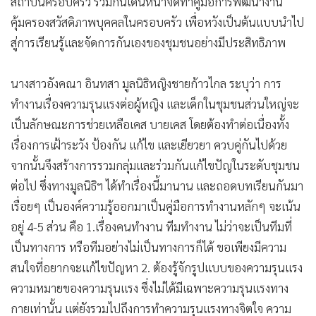
สถาบันครอบครัว ร่วมกันเดินหน้าจัดทำคู่มือการพัฒนางาน
•
เกม
คุ้มครองสวัสดิภาพบุคคลในครอบครัว เพื่อหวังเป็นต้นแบบนำไป
•
วิทยาศาสตร์
สู่การเรียนรู้และจัดการกันเองของชุมชนอย่างมีประสิทธิภาพ
•
SMEs
•
หุ้น
นางสาวอังคณา อินทสา มูลนิธิหญิงชายก้าวไกล ระบุว่า การ
•
อินโดจีน
ทำงานเรื่องความรุนแรงต่อผู้หญิง และเด็กในชุมชนส่วนใหญ่จะ
•
กองทุนรวม
เป็นลักษณะการช่วยเหลือเคส บายเคส โดยต้องทำต่อเนื่องทั้ง
•
Celeb Online
เรื่องการเฝ้าระวัง ป้องกัน แก้ไข และเยียวยา ควบคู่กันไปด้วย
จากนั้นจึงสร้างการรวมกลุ่มและร่วมกันแก้ไขปัญในระดับชุมชน
•
Factcheck
ต่อไป ซึ่งทางมูลนิธิฯ ได้ทำเรื่องนี้มานาน และถอดบทเรียนกันมา
•
ญี่ปุ่น
เรื่อยๆ เป็นองค์ความรู้ออกมาเป็นคู่มือการทำงานหลักๆ จะเน้น
•
News1
อยู่ 4-5 ส่วน คือ 1.เรื่องคนทำงาน ทีมทำงาน ไม่ว่าจะเป็นทีมที่
•
Gotomanager
เป็นทางการ หรือทีมอย่างไม่เป็นทางการก็ได้ ขอเพียงมีความ
สนใจที่อยากจะแก้ไขปัญหา 2. ต้องรู้จักรูปแบบของความรุนแรง
ความหมายของความรุนแรง ซึ่งไม่ได้มีเฉพาะความรุนแรงทาง
กายเท่านั้น แต่ยังรวมไปถึงการทำความรุนแรงทางจิตใจ ความ