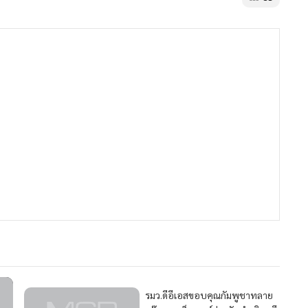
MGR Onli
MGR Online 
เสนอ ประสบก
เว็บไซต์ แ
นโยบายสิทธ
รมว.ดีอีเอสขอบคุณกัมพูชาทลาย