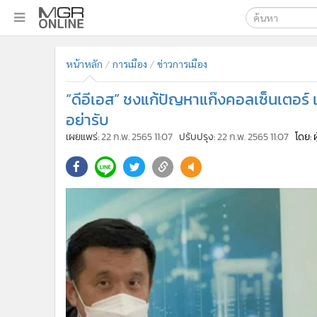
เลือกเครื่องมือท
•
หน้าหลัก
หน้าหลัก
การเมือง
ข่าวการเมือง
ค้นหา
•
ทันเหตุการณ์
Google
•
ภาคใต้
“ดีอีเอส” ชงแก้ปัญหาแก๊งคอลเซ็นเตอร์ 
•
ภูมิภาค
MGR Onl
อย่ารับ
•
Online Section
เผยแพร่:
22 ก.พ. 2565 11:07
ปรับปรุง:
22 ก.พ. 2565 11:07
โดย: 
ค้นหาขั
•
บันเทิง
•
ผู้จัดการรายวัน
•
คอลัมนิสต์
•
ละคร
•
CbizReview
•
Cyber BIZ
•
ผู้จัดกวน
•
Good health & Well-being
•
Green Innovation & SD