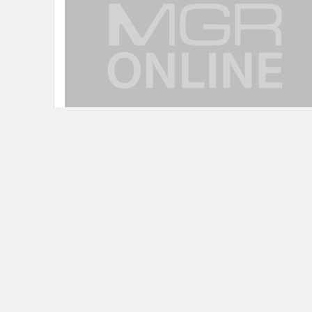
"ชัยวุฒิ"เตรียมหารือนายกฯ ผลักดัน
ปัญหาแก๊งคอลเซ็นเตอร์เป็นวาระแห่ง
ชาติ
ข่าวในหมวดล่าสุด
สส.บุรีรัมย์ ชมเปาะ ยุค "อนุทิน" สินค้าเกษตรราคาพุ่ง ทั้
1
ปาล์ม - ยางพารา เร่งเดินหน้าลดต้นทุนปุ๋ยช่วยเกษตรกร