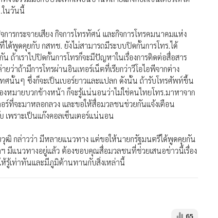
ในวันนี้
กิจการกระจายเสียง กิจการโทรทัศน์ และกิจการโทรคมนาคมแห่ง
าที่ได้พูดคุยกับ กสทช. ยังไม่สามารถมีระบบปิดกั้นการโทร.ได้
น ถ้าเราไปปิดกั้นการโทรก็จะมีปัญหาในเรื่องการติดต่อสื่อสาร
ยว่าถ้ามีการโทรผ่านอินเทอร์เน็ตที่เรียกว่าวีโอไอพีจากต่าง
ศนั้นๆ ซึ่งก็จะเป็นเบอร์ยาวและแปลก ดังนั้น ถ้ารับโทรศัพท์ขึ้น
่องหมายบวกข้างหน้า ก็จะรู้แน่นอนว่าไม่ใช่คนไทยโทร.มาหาจาก
ตอร์ที่จะมาหลอกลวง และขอให้สื่อมวลชนช่วยกันแจ้งเตือน
รับ เพราะเป็นแก๊งคอลเซ็นเตอร์แน่นอน
วุฒิ กล่าวว่า มีหลายแนวทาง แต่ขอให้นายกรัฐมนตรีได้พูดคุยกัน
ฯ มีแนวทางอยู่แล้ว ต้องขอบคุณสื่อมวลชนที่ช่วยเสนอข่าวนี้เรื่อง
้รู้เท่าทันและมีภูมิต้านทานกับสิ่งเหล่านี้
65