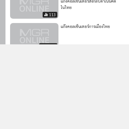
แก๊งคอลเซ็นเตอร์ส่งกลับดำเนินคดี
ในไทย
113
แก๊งคอลเซ็นเตอร์การเมืองไทย
7,565
58
กสทช.ร่วมมือตำรวจ
ประชาสัมพันธ์ 14 กลโกงมิจฉาชีพ
298
ง
2