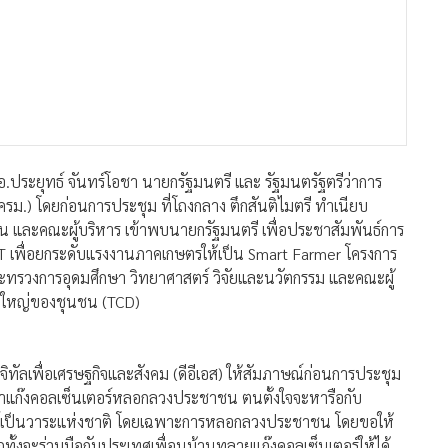
ล.อ.ประยุทธ์ จันทร์โอชา นายกรัฐมนตรี และ รัฐมนตรัฐตรีว่าการ
.) โดยก่อนการประชุม ที่โถงกลาง ตึกสันติไมตรี ทำเนียบ
าน และคณะผู้บริหาร เข้าพบนายกรัฐมนตรี เพื่อประชาสัมพันธ์การ
 เพื่อยกระดับแรงงานภาคเกษตรให้เป็น Smart Farmer โครงการ
กระทรวงการอุดมศึกษา วิทยาศาสตร์ วิจัยและนวัตกรรม และคณะผู้
าดใหญ่ของชุนชน (TCD)
ิทัลเพื่อเศรษฐกิจและสังคม (ดีอีเอส) ให้สัมภาษณ์ก่อนการประชุม
ญหาแก๊งคอลเซ็นเตอร์หลอกลวงประชาชน ตนตั้งใจจะหารือกับ
อร์เป็นวาระแห่งชาติ โดยเฉพาะการหลอกลวงประชาชน โดยขอให้
ั้งจะร่วมมือกับประเทศเพื่อนบ้านทลายแก๊งคอลเซ็นเตอร์ให้ได้