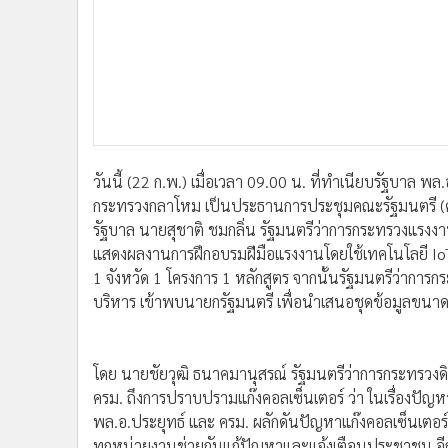
•
อินโดจีน
•
กองทุนรวม
•
Celeb Online
•
Factcheck
•
ญี่ปุ่น
•
News1
•
Gotomanager
วันนี้ (22 ก.พ.) เมื่อเวลา 09.00 น. ที่ทำเนียบรัฐบาล พ
กระทรวงกลาโหม เป็นประธานการประชุมคณะรัฐมนตรี (ครม
รัฐบาล นายสุชาติ ชมกลิ่น รัฐมนตรีว่าการกระทรวงแรงง
แสดงผลงานการฝึกอบรมฝีมือแรงงานโดยใช้เทคโนโลยี IoT
1 จังหวัด 1 โครงการ 1 หลักสูตร จากนั้นรัฐมนตรีว่าการ
บริหาร เข้าพบนายกรัฐมนตรี เพื่อนำเสนอชุดข้อมูลขน
โดย นายชัยวุฒิ ธนาคมานุสรณ์ รัฐมนตรีว่าการกระทรวงดิจ
ครม. ถึงการปราบปรามแก๊งคอลเซ็นเตอร์ ว่า ในเรื่องปั
พล.อ.ประยุทธ์ และ ครม. ผลักดันปัญหาแก๊งคอลเซ็นเต
ทุกหน่วยงานช่วยกันแก้ปัญหาและแจ้งเตือนประชาชน อีกท