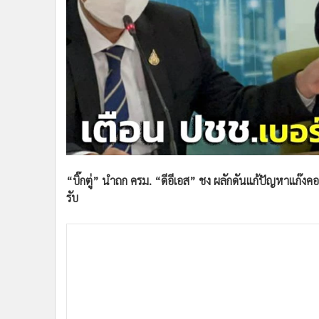
•
Management & HR
•
MGR Live
•
Infographic
•
การเมือง
•
ท่องเที่ยว
•
กีฬา
•
ต่างประเทศ
•
Special Scoop
•
เศรษฐกิจ-ธุรกิจ
•
จีน
“บิ๊กตู่” นำถก ครม. “ดีอีเอส” ชง ผลักดันแก้ปัญหาแก๊งค
•
ชุมชน-คุณภาพชีวิต
รับ
•
อาชญากรรม
•
Motoring
•
เกม
•
วิทยาศาสตร์
•
SMEs
•
หุ้น