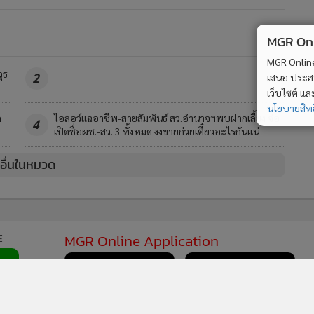
MGR Onli
MGR Online 
ุธ
2
เสนอ ประสบก
เว็บไซต์ แ
นโยบายสิทธ
ด
ไอลอว์แฉอาชีพ-สายสัมพันธ์ สว.อำนาจฯพบฝากเลี้ยง จ่อ
4
เปิดชื่อผช.-สว. 3 ทั้งหมด งงขายก๋วยเตี๋ยวอะไรกันแน่
วอื่นในหมวด
MGR Online Application
E