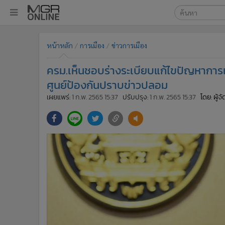
เลือกเครื่องมือท
•
หน้าหลัก
หน้าหลัก
การเมือง
ข่าวการเมือง
ค้นหา
•
ทันเหตุการณ์
Google
•
ภาคใต้
ครม.เห็นชอบร่างระเบียบแก้ไขปัญหาการเผ
•
ภูมิภาค
MGR Onl
ศูนย์ป้องกันปราบข่าวปลอม
•
Online Section
เผยแพร่:
1 ก.พ. 2565 15:37
ปรับปรุง:
1 ก.พ. 2565 15:37
โดย: ผู้
ค้นหาขั
•
บันเทิง
•
ผู้จัดการรายวัน
•
คอลัมนิสต์
•
ละคร
•
CbizReview
•
Cyber BIZ
•
ผู้จัดกวน
•
Good health & Well-being
•
Green Innovation & SD