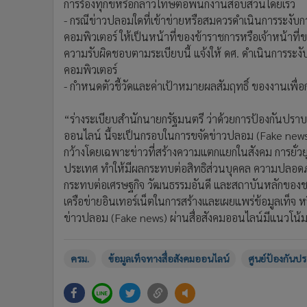
การร้องทุกข์หรือกล่าวโทษต่อพนักงานสอบสวนโดยเร็ว
- กรณีข่าวปลอมใดที่เข้าข่ายหรือสมควรดำเนินการระงั
คอมพิวเตอร์ ให้เป็นหน้าที่ของข้าราชการหรือเจ้าหน้าที่ของ
ความรับผิดชอบตามระเบียบนี้ แจ้งให้ ดศ. ดำเนินการร
คอมพิวเตอร์
- กำหนดตัวชี้วัดและค่าเป้าหมายผลสัมฤทธิ์ ของงานเพื
“ร่างระเบียบสำนักนายกรัฐมนตรี ว่าด้วยการป้องกันปรา
ออนไลน์ นี้จะเป็นกรอบในการขจัดข่าวปลอม (Fake news
กว้างโดยเฉพาะข่าวที่สร้างความแตกแยกในสังคม การยั่วยุ
ประเทศ ทำให้มีผลกระทบต่อสิทธิส่วนบุคคล ความปลอด
กระทบต่อเศรษฐกิจ วัฒนธรรมอันดี และสถาบันหลักของชาติ
เครือข่ายอินเทอร์เน็ตในการสร้างและเผยแพร่ข้อมูลเท็จ ห
ข่าวปลอม (Fake news) ผ่านสื่อสังคมออนไลน์มีแนวโน้ม
ครม.
ข้อมูลเท็จทางสื่อสังคมออนไลน์
ศูนย์ป้องกัน