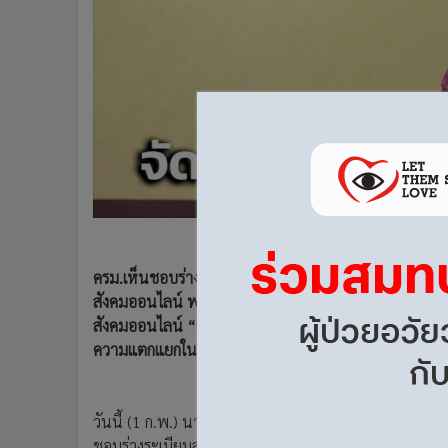
•
Management & HR
•
MGR Live
•
Infographic
•
การเมือง
•
ท่องเที่ยว
•
กีฬา
•
ต่างประเทศ
•
Special Scoop
•
เศรษฐกิจ-ธุรกิจ
•
จีน
•
ชุมชน-คุณภาพชีวิต
ครม.เห็นชอบร่างระเบียบสำนักนายกรัฐมนตรี ว่าด้วยการ
สังคมออนไลน์ พ.ศ. .... จัดตั้ง “ศูนย์ประสานงานการป้
•
อาชญากรรม
สังคมออนไลน์ “กลาง” “ประจำกระทรวง” “ประจำจังหวัด” 
•
Motoring
ความแตกแยกในสังคมในวงกว้าง”
•
เกม
•
วิทยาศาสตร์
•
SMEs
วันนี้ (1 ก.พ.) นายธนกร วังบุญคงชนะ โฆษกประจำสำนักน
•
หุ้น
ชอบร่างระเบียบสำนักนายกรัฐมนตรี ว่าด้วยการป้องกันป