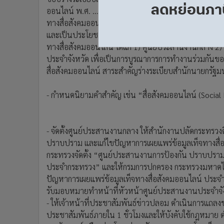
•
อินโดจีน
ออนไลน์ พ.ศ. .... เป็นแนวทางและหลักเกณฑ์ในการดำเน
•
กองทุนรวม
ทางสื่อสังคมออนไลน์ร่วมกันของหน่วยงานของรัฐ เพื่อคุ
และเป็นประโยชน์ ทั้งนี้ จะให้มีการจัดตั้งศูนย์ประสา
•
Celeb Online
ทางสื่อสังคมออนไลน์ ได้แก่ 1) ศูนย์ประสานงานกลาง 
•
Factcheck
ประจำจังหวัด เพื่อเป็นการบูรณาการการทำงานร่วมกันข
•
ญี่ปุ่น
สื่อสังคมออนไลน์ สาระสำคัญร่างระเบียบสำนักนายกรัฐมน
•
News1
•
Gotomanager
- กำหนดนิยามคำสำคัญ เช่น “สื่อสังคมออนไลน์ (Socia
- จัดตั้งศูนย์ประสานงานกลาง ให้สำนักงานปลัดกระทรวงดิ
ปราบปราม และแก้ไขปัญหาการเผยแพร่ข้อมูลเท็จทางสื่อส
กระทรวงจัดตั้ง “ศูนย์ประสานงานการป้องกัน ปราบปราม
ประจำกระทรวง” และให้กรมการปกครอง กระทรวงมหาดไทย
ปัญหาการเผยแพร่ข้อมูลเท็จทางสื่อสังคมออนไลน์ ประจำจังห
รับมอบหมายทำหน้าที่หัวหน้าศูนย์ประสานงานประจำจั
- ให้เจ้าหน้าที่ประชาสัมพันธ์ข่าวปลอม ดำเนินการแถลงข
ประชาสัมพันธ์ภายใน 1 ชั่วโมงและให้บังคับใช้กฎหมาย ด