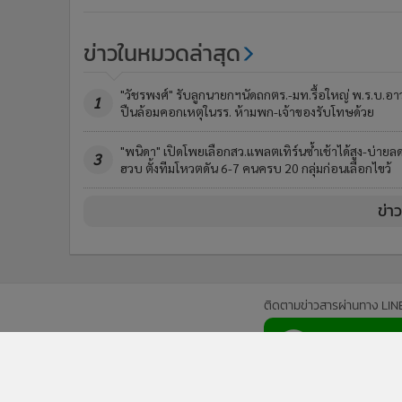
ข่าวในหมวดล่าสุด
"วัชรพงศ์" รับลูกนายกฯนัดถกตร.-มท.รื้อใหญ่ พ.ร.บ.อาว
1
ปืนล้อมคอกเหตุในรร. ห้ามพก-เจ้าของรับโทษด้วย
"พนิดา" เปิดโพยเลือกสว.แพลตเทิร์นซ้ำเช้าได้สูง-บ่ายล
3
ฮวบ ตั้งทีมโหวตดัน 6-7 คนครบ 20 กลุ่มก่อนเลือกไขว้
ข่า
ติดตามข่าวสารผ่านทาง LIN