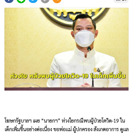
•
Good health & Well-being
•
Green Innovation & SD
•
Management & HR
•
MGR Live
•
Infographic
•
การเมือง
•
ท่องเที่ยว
•
กีฬา
•
ต่างประเทศ
•
Special Scoop
•
เศรษฐกิจ-ธุรกิจ
•
จีน
•
ชุมชน-คุณภาพชีวิต
•
อาชญากรรม
โฆษกรัฐบาลฯ เผย “นายกฯ” ห่วงใยกรณีพบผู้ป่วยโควิด-19 ใน
•
Motoring
เด็กเพิ่มขึ้นอย่างต่อเนื่อง ขอพ่อแม่ ผู้ปกครอง สังเกตอาการ ดูแล