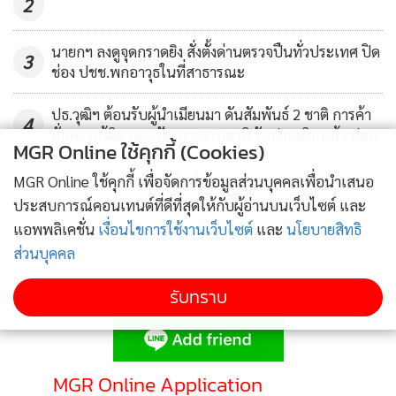
2
นายกฯ ลงดูจุดกราดยิง สั่งตั้งด่านตรวจปืนทั่วประเทศ ปิด
3
ช่อง ปชช.พกอาวุธในที่สาธารณะ
ปธ.วุฒิฯ ต้อนรับผู้นำเมียนมา ดันสัมพันธ์ 2 ชาติ การค้า
4
มั่นคง แก้ผิด กม.-ปัญหาธรรมชาติ รับปากเดินหน้า ปชต.
MGR Online ใช้คุกกี้ (Cookies)
ข่าวอื่นในหมวด
MGR Online ใช้คุกกี้ เพื่อจัดการข้อมูลส่วนบุคคลเพื่อนำเสนอ
ประสบการณ์คอนเทนต์ที่ดีที่สุดให้กับผู้อ่านบนเว็บไซต์ และ
แอพพลิเคชั่น
เงื่อนไขการใช้งานเว็บไซต์
และ
นโยบายสิทธิ
ส่วนบุคคล
รับทราบ
ติดตามข่าวสารผ่านทาง LINE
MGR Online Application