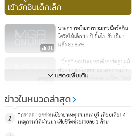
เข้าวัคซีนเด็กเล็ก
นายกฯ พอใจภาพรวมการฉีดวัคซีน
โควิดให้เด็ก 12 ปี ขึ้นไป รับเข็ม 1
แล้ว 83.85%
81
“บิ๊กตู่” ขอประชาชนตั้งการ์ดสูง แม้
ศบค.เคาะผ่อนคลายมาตรการแล้ว
แสดงเพิ่มเติม
ปรับลดพื้นที่สี-เปิดลงทะเบียน Test
123
& Go
ข่าวในหมวดล่าสุด
"บิ๊กตู่"ห่วงเด็กป่วยโควิดเพิ่มขึ้น สั่ง
ทุกรพ.ต้องรับผู้ป่วยหรือช่วยส่งต่อ-
“ภราดร” ถกด่วนเยียวยาเหตุ รร.นนทบุรี เทียบเคียง 4
ย้ำสถาบันสุขภาพเด็กฯพร้อมรักษาผู้
1
137
เหตุการณ์ที่ผ่านมา เสียชีวิตช่วยรายละ 1 ล้าน
ป่วยทุกกลุ่ม