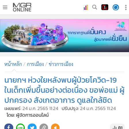
•
หน้าหลัก
•
ทันเหตุการณ์
•
ภาคใต้
•
ภูมิภาค
•
Online Section
หน้าหลัก
การเมือง
ข่าวการเมือง
•
บันเทิง
•
ผู้จัดการรายวัน
นายกฯ ห่วงใยหลังพบผู้ป่วยโควิด-19
•
คอลัมนิสต์
ในเด็กเพิ่มขึ้นอย่างต่อเนื่อง ขอพ่อแม่ ผู้
•
ละคร
ปกครอง สังเกตอาการ ดูแลใกล้ชิด
•
CbizReview
เผยแพร่:
24 ม.ค. 2565 11:24
ปรับปรุง:
24 ม.ค. 2565 11:24
•
Cyber BIZ
โดย: ผู้จัดการออนไลน์
•
ผู้จัดกวน
81