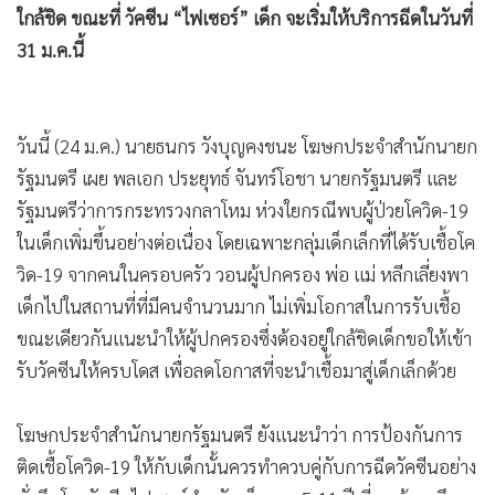
ใกล้ชิด ขณะที่ วัคซีน “ไฟเซอร์” เด็ก จะเริ่มให้บริการฉีดในวันที่
•
เกม
31 ม.ค.นี้
•
วิทยาศาสตร์
•
SMEs
•
หุ้น
วันนี้ (24 ม.ค.) นายธนกร วังบุญคงชนะ โฆษกประจำสำนักนายก
•
อินโดจีน
รัฐมนตรี เผย พลเอก ประยุทธ์ จันทร์โอชา นายกรัฐมนตรี และ
•
กองทุนรวม
รัฐมนตรีว่าการกระทรวงกลาโหม ห่วงใยกรณีพบผู้ป่วยโควิด-19
•
Celeb Online
ในเด็กเพิ่มขึ้นอย่างต่อเนื่อง โดยเฉพาะกลุ่มเด็กเล็กที่ได้รับเชื้อโค
•
Factcheck
วิด-19 จากคนในครอบครัว วอนผู้ปกครอง พ่อ แม่ หลีกเลี่ยงพา
•
ญี่ปุ่น
เด็กไปในสถานที่ที่มีคนจำนวนมาก ไม่เพิ่มโอกาสในการรับเชื้อ
•
News1
ขณะเดียวกันแนะนำให้ผู้ปกครองซึ่งต้องอยู่ใกล้ชิดเด็กขอให้เข้า
•
Gotomanager
รับวัคซีนให้ครบโดส เพื่อลดโอกาสที่จะนำเชื้อมาสู่เด็กเล็กด้วย
โฆษกประจำสำนักนายกรัฐมนตรี ยังแนะนำว่า การป้องกันการ
ติดเชื้อโควิด-19 ให้กับเด็กนั้นควรทำควบคู่กับการฉีดวัคซีนอย่าง