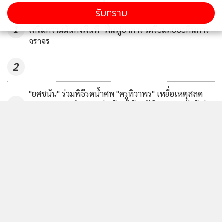
รับทราบ
ทำงานหนัก
50
รัฐบาลเร่งแก้ดินทรุดรถไฟฟ้าสายสีม่วง วงเวียนใหญ่
1
เสริมความมั่นคงพื้นที่–ฟื้นฟูอาคาร เตรียมทยอยคืนการ
จราจร
2
"ยศชนัน" ร่วมพิธีรดน้ำศพ "ครูทิวาพร" เหยื่อเหตุสลด
3
รร.เทพศิรินทร์ นนทบุรี พร้อมให้กำลังใจครอบครัวผู้เสีย
ชีวิต
นายกฯ สั่งเข้ม ไม่ใช่ จนท.พกปืนออกนอกบ้านโทษหนัก
4
ปืนถูกขโมยไปก่อเหตุเจ้าของผิดร่วม ปัดข้อเสนอให้ครู
พกปืน
ข่าวอื่นในหมวด