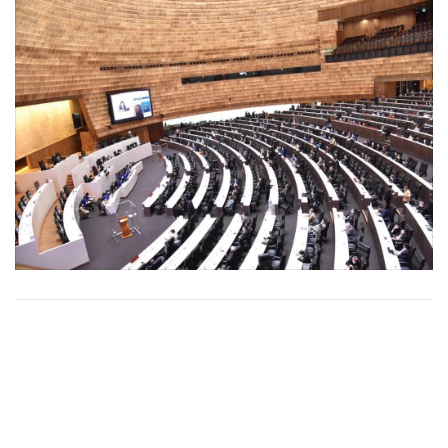
•
Good health & Well-being
•
Green Innovation & SD
•
Management & HR
•
MGR Live
•
Infographic
•
การเมือง
•
ท่องเที่ยว
•
กีฬา
•
ต่างประเทศ
•
Special Scoop
•
เศรษฐกิจ-ธุรกิจ
•
จีน
•
ชุมชน-คุณภาพชีวิต
•
อาชญากรรม
•
Motoring