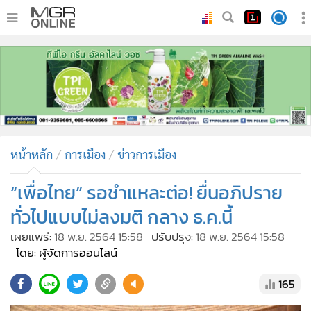
•
หน้าหลัก
•
ทันเหตุการณ์
•
ภาคใต้
•
ภูมิภาค
•
Online Section
หน้าหลัก
การเมือง
ข่าวการเมือง
•
บันเทิง
•
ผู้จัดการรายวัน
“เพื่อไทย” รอชำแหละต่อ! ยื่นอภิปราย
•
คอลัมนิสต์
ทั่วไปแบบไม่ลงมติ กลาง ธ.ค.นี้
•
ละคร
เผยแพร่:
18 พ.ย. 2564 15:58
ปรับปรุง:
18 พ.ย. 2564 15:58
•
CbizReview
โดย: ผู้จัดการออนไลน์
•
Cyber BIZ
165
•
ผู้จัดกวน