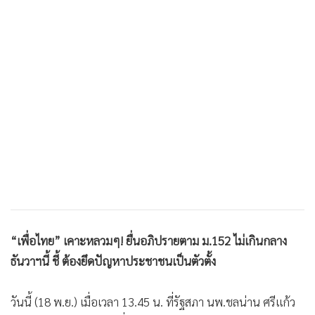
•
เกม
•
วิทยาศาสตร์
•
SMEs
•
หุ้น
•
อินโดจีน
•
กองทุนรวม
•
Celeb Online
•
Factcheck
•
ญี่ปุ่น
•
News1
•
Gotomanager
“เพื่อไทย” เคาะหลวมๆ! ยื่นอภิปรายตาม ม.152 ไม่เกินกลาง
ธันวาฯนี้ ชี้ ต้องยึดปัญหาประชาชนเป็นตัวตั้ง
วันนี้ (18 พ.ย.) เมื่อเวลา 13.45 น. ที่รัฐสภา นพ.ชลน่าน ศรีแก้ว