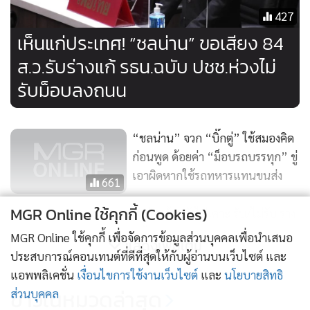
427
เห็นแก่ประเทศ! “ชลน่าน” ขอเสียง 84
ส.ว.รับร่างแก้ รธน.ฉบับ ปชช.ห่วงไม่
รับม็อบลงถนน
“ชลน่าน” จวก “บิ๊กตู่” ใช้สมองคิด
ก่อนพูด ด้อยค่า “ม็อบรถบรรทุก” ขู่
เอาผิดหากใช้รถทหารแทนขนส่ง
661
MGR Online ใช้คุกกี้ (Cookies)
วิปฝ่ายค้านยังไม่เคาะ รับ/ไม่รับ ร่าง
แก้ไข รธน.ภาคประชาชน
MGR Online ใช้คุกกี้ เพื่อจัดการข้อมูลส่วนบุคคลเพื่อนำเสนอ
แสดงเพิ่มเติม
ประสบการณ์คอนเทนต์ที่ดีที่สุดให้กับผู้อ่านบนเว็บไซต์ และ
87
แอพพลิเคชั่น
เงื่อนไขการใช้งานเว็บไซต์
และ
นโยบายสิทธิ
"สุทิน" ยันพรรคร่วมฝ่ายค้านยัง
ข่าวในหมวดล่าสุด
ส่วนบุคคล
สามัคคี ขู่ ปธ.วิปรัฐคนใหม่อาจต้อง