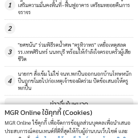
รวม 16,369 คน
1
เสริมความมั่นคงพื้นที่–ฟื้นฟูอาคาร เตรียมทยอยคืนการ
จราจร
2
"ยศชนัน" ร่วมพิธีรดน้ำศพ "ครูทิวาพร" เหยื่อเหตุสลด
3
รร.เทพศิรินทร์ นนทบุรี พร้อมให้กำลังใจครอบครัวผู้เสีย
ชีวิต
นายกฯ สั่งเข้ม ไม่ใช่ จนท.พกปืนออกนอกบ้านโทษหนัก
4
ปืนถูกขโมยไปก่อเหตุเจ้าของผิดร่วม ปัดข้อเสนอให้ครู
พกปืน
ข่าวอื่นในหมวด
MGR Online ใช้คุกกี้ (Cookies)
MGR Online ใช้คุกกี้ เพื่อจัดการข้อมูลส่วนบุคคลเพื่อนำเสนอ
ประสบการณ์คอนเทนต์ที่ดีที่สุดให้กับผู้อ่านบนเว็บไซต์ และ