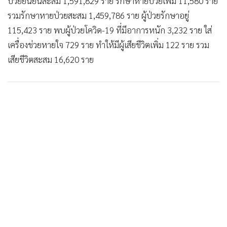
ป่วยยืนยันสะสม 1,591,829 ราย รักษาหายป่วยเพิ่ม 11,580 ราย
•
เกม
รวมรักษาหายป่วยสะสม 1,459,786 ราย ผู้ป่วยรักษาอยู่
•
วิทยาศาสตร์
115,423 ราย พบผู้ป่วยโควิด-19 ที่มีอาการหนัก 3,232 ราย ใส่
•
SMEs
เครื่องช่วยหายใจ 729 ราย ทำให้มีผู้เสียชีวิตเพิ่ม 122 ราย รวม
•
หุ้น
เสียชีวิตสะสม 16,620 ราย
•
อินโดจีน
•
กองทุนรวม
•
Celeb Online
•
Factcheck
•
ญี่ปุ่น
•
News1
•
Gotomanager