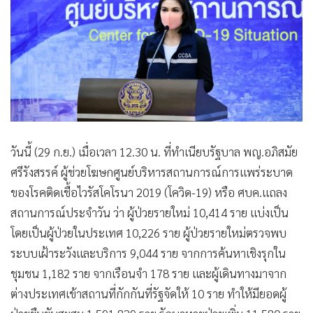
•
Good health & Well-being
•
Green Innovation & SD
•
Management & HR
•
MGR Live
•
Infographic
•
การเมือง
•
ท่องเที่ยว
•
กีฬา
วันนี้ (29 ก.ย.) เมื่อเวลา 12.30 น. ที่ทำเนียบรัฐบาล พญ.อภิสมัย
ศรีรังสรรค์ ผู้ช่วยโฆษกศูนย์บริหารสถานการณ์การแพร่ระบาด
•
ต่างประเทศ
ของโรคติดเชื้อไวรัสโคโรนา 2019 (โควิด-19) หรือ ศบค.แถลง
•
Special Scoop
สถานการณ์ประจำวัน ว่า ผู้ป่วยรายใหม่ 10,414 ราย แบ่งเป็น
•
เศรษฐกิจ-ธุรกิจ
โดยเป็นผู้ป่วยในประเทศ 10,226 ราย ผู้ป่วยรายใหม่ตรวจพบ
•
จีน
ระบบเฝ้าระวังและบริการ 9,044 ราย จากการค้นหาเชิงรุกใน
•
ชุมชน-คุณภาพชีวิต
ชุมชน 1,182 ราย จากเรือนจำ 178 ราย และผู้เดินทางมาจาก
•
อาชญากรรม
ต่างประเทศเข้าสถานที่กักกันที่รัฐจัดให้ 10 ราย ทำให้มียอดผู้
•
Motoring