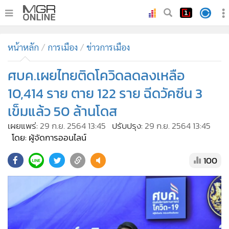
•
หน้าหลัก
หน้าหลัก
การเมือง
ข่าวการเมือง
•
ทันเหตุการณ์
•
ศบค.เผยไทยติดโควิดลดลงเหลือ
ภาคใต้
•
ภูมิภาค
10,414 ราย ตาย 122 ราย ฉีดวัคซีน 3
•
Online Section
เข็มแล้ว 50 ล้านโดส
•
บันเทิง
เผยแพร่:
29 ก.ย. 2564 13:45
ปรับปรุง:
29 ก.ย. 2564 13:45
•
ผู้จัดการรายวัน
โดย: ผู้จัดการออนไลน์
•
คอลัมนิสต์
100
•
ละคร
•
CbizReview
•
Cyber BIZ
•
ผู้จัดกวน