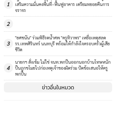
ชาวบ้านเดือดร้อนจริง
1
เสริมความมั่นคงพื้นที่–ฟื้นฟูอาคาร เตรียมทยอยคืนการ
จราจร
2
"ยศชนัน" ร่วมพิธีรดน้ำศพ "ครูทิวาพร" เหยื่อเหตุสลด
3
รร.เทพศิรินทร์ นนทบุรี พร้อมให้กำลังใจครอบครัวผู้เสีย
ชีวิต
นายกฯ สั่งเข้ม ไม่ใช่ จนท.พกปืนออกนอกบ้านโทษหนัก
4
ปืนถูกขโมยไปก่อเหตุเจ้าของผิดร่วม ปัดข้อเสนอให้ครู
พกปืน
ข่าวอื่นในหมวด