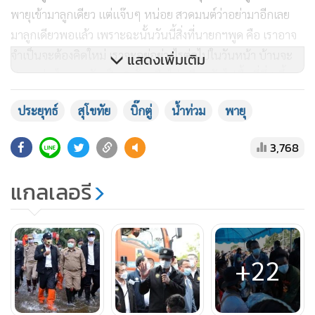
พายุเข้ามาลูกเดียว แต่แจ๊บๆ หน่อย สวดมนต์ว่าอย่ามาอีกเลย
มาลูกเดียวพอแล้ว เพราะฉะนั้นวันนี้สิ่งที่นายกฯพูด คือ เราอาจ
จำเป็นจะต้องคิดใหม่ เราจะอยู่อย่างไรต่อไปในวันหน้า บ้านจะ
แสดงเพิ่มเติม
ปลูกอย่างไร จะขยับเป็น 2 ชั้นหรือไม่ หรือขยับไปพื้นที่ที่สูงขึ้น
ตนรู้ว่ามันยาก แต่ตั้งความหวังไว้ หากฟังรัฐบาล ฟังตนพูดบ้างก็
ประยุทธ์
สุโขทัย
บิ๊กตู่
น้ำท่วม
พายุ
น่าจะไปในทางที่ดีขึ้นมาก โดยเฉพาะการสร้างหลักคิดให้เป็นรูป
ธรรม วันนี้เห็นหน้าประชาชนแล้วก็เห็นใจ นายกฯก็ไม่ใช่จะ
3,768
สบาย ทำงานทุกวัน พยายามคิดอะไรใหม่ๆ ไม่ว่าจะเป็นเกษตร
แก้ปัญหาความเหลื่อมล้ำ ซึ่งวันนี้ทุกคนต้องพัฒนาขีดความ
แกลเลอรี
สามารถ เราอยู่ในยุคเทคโนโลนี และดิจิทัล เราต้องทำให้รุ่นหลังๆ
ดีขึ้น ให้รุ่นลูกเรียนรู้ให้มากขึ้น ทำการเกษตรสมัยใหม่ ทำพื้นที่
ให้เกิดประโยชน์สูงสุด วันนี้ต้องคิดใหม่ เราต้องดูแลกันที่อาจต้อง
ใช้ทุน ทั้งนี้ การปลูกพืชการเกษตร ต้องคำนึงถึงดีมานและซัป
+22
พลายด้วย