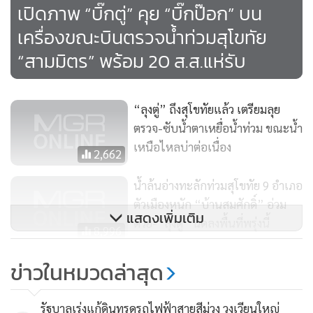
เปิดภาพ “บิ๊กตู่” คุย “บิ๊กป๊อก” บน
เครื่องขณะบินตรวจน้ำท่วมสุโขทัย
“สามมิตร” พร้อม 20 ส.ส.แห่รับ
“ลุงตู่” ถึงสุโขทัยแล้ว เตรียมลุย
ตรวจ-ซับน้ำตาเหยื่อน้ำท่วม ขณะน้ำ
เหนือไหลบ่าต่อเนื่อง
2,662
น้ำล้นอ่างทะลักท่วมสุโขทัย 9 อำเภอ
ตัวเมืองหนัก “บ้านสมศักดิ์” อ่วม
แสดงเพิ่มเติม
ด้วย-“ลุงตู่” นัดลงพื้นที่พรุ่งนี้
8,996
“สมศักดิ์” ลุยสุโขทัย เตรียมพร้อม
ข่าวในหมวดล่าสุด
รับนายกฯ ช่วยน้ำท่วม ชี้ปีนี้เจอ
น้ำป่าเลยอ่วม ยันไม่ใช่พื้นที่วัดพลัง
32
รัฐบาลเร่งแก้ดินทรุดรถไฟฟ้าสายสีม่วง วงเวียนใหญ่