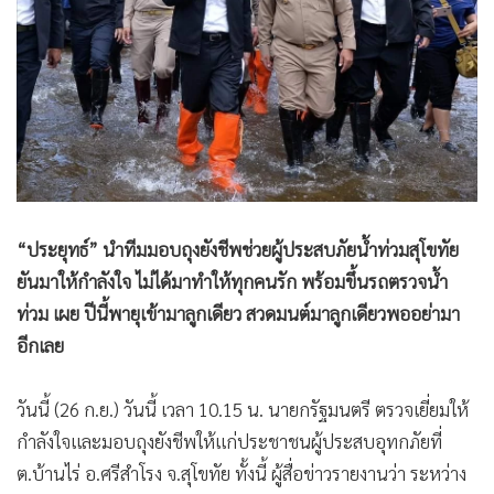
•
Good health & Well-being
•
Green Innovation & SD
•
Management & HR
•
MGR Live
•
Infographic
•
การเมือง
•
ท่องเที่ยว
•
กีฬา
“ประยุทธ์” นำทีมมอบถุงยังชีพช่วยผู้ประสบภัยน้ำท่วมสุโขทัย
•
ต่างประเทศ
ยันมาให้กำลังใจ ไม่ได้มาทำให้ทุกคนรัก พร้อมขึ้นรถตรวจน้ำ
•
Special Scoop
ท่วม เผย ปีนี้พายุเข้ามาลูกเดียว สวดมนต์มาลูกเดียวพออย่ามา
•
เศรษฐกิจ-ธุรกิจ
อีกเลย
•
จีน
วันนี้ (26 ก.ย.) วันนี้ เวลา 10.15 น. นายกรัฐมนตรี ตรวจเยี่ยมให้
•
ชุมชน-คุณภาพชีวิต
กำลังใจและมอบถุงยังชีพให้แก่ประชาชนผู้ประสบอุทกภัยที่
•
อาชญากรรม
ต.บ้านไร่ อ.ศรีสำโรง จ.สุโขทัย ทั้งนี้ ผู้สื่อข่าวรายงานว่า ระหว่าง
•
Motoring