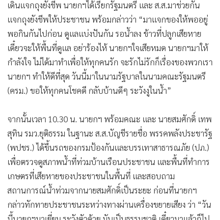
เดินแจกถุงยังชีพ นายกฯได้เรียกรัฐมนตรี และ ส.ส.มาช่วยกัน
•
เกม
แจกถุงยังชีพให้ประชาชน พร้อมกล่าวว่า “มาแจกของให้พออยู่
•
วิทยาศาสตร์
พอกินกันไปก่อน ดูแลแบ่งปันกัน รอน้ำลง ข้าวที่ปลูกเสียหาย
•
SMEs
เดี๋ยวจะให้พื้นที่ดูแล อย่าร้องไห้ นายกฯใจเสียหมด นายกฯมาให้
•
หุ้น
กำลังใจ ไม่ได้มาทำเพื่อให้ทุกคนรัก จะรักไม่รักก็เรื่องของพวกเรา
•
อินโดจีน
นายกฯ ทำให้ดีที่สุด วันนี้มาในนามรัฐบาลในนามคณะรัฐมนตรี
•
กองทุนรวม
(ครม.) ขอให้ทุกคนโชคดี กลับบ้านดีๆ ระวังงูในน้ำ”
•
Celeb Online
•
Factcheck
จากนั้นเวลา 10.30 น. นายกฯ พร้อมคณะ และ นายสมศักดิ์ เทพ
•
ญี่ปุ่น
สุทิน รมว.ยุติธรรม ในฐานะ ส.ส.บัญชีรายชื่อ พรรคพลังประชารัฐ
•
News1
(พปชร.) ได้ขึ้นรถของกรมป้องกันและบรรเทาสาธารณภัย (ปภ.)
•
Gotomanager
เพื่อตรวจดูสภาพน้ำที่ท่วมบ้านเรือนประชาชน และพื้นที่ทำการ
เกษตรที่เสียหายของประชาชนในพื้นที่ และสอบถาม
สถานการณ์น้ำท่วมจากนายสมศักดิ์เป็นระยะ ก่อนที่นายกฯ
กล่าวทักทายประชาชนระหว่างทางผ่านเครื่องขยายเสียง ว่า “วัน
นี้นายกฯมาเยี่ยม ระวังตัวด้วย มันเป็นธรรมชาติ เดี๋ยวมาแล้วก็ไป