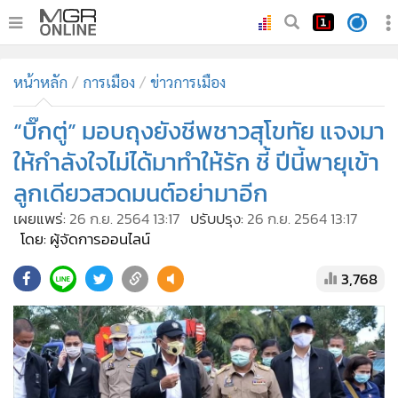
•
หน้าหลัก
หน้าหลัก
การเมือง
ข่าวการเมือง
•
ทันเหตุการณ์
•
“บิ๊กตู่” มอบถุงยังชีพชาวสุโขทัย แจงมา
ภาคใต้
•
ภูมิภาค
ให้กำลังใจไม่ได้มาทำให้รัก ชี้ ปีนี้พายุเข้า
•
Online Section
ลูกเดียวสวดมนต์อย่ามาอีก
•
บันเทิง
เผยแพร่:
26 ก.ย. 2564 13:17
ปรับปรุง:
26 ก.ย. 2564 13:17
•
ผู้จัดการรายวัน
โดย: ผู้จัดการออนไลน์
•
คอลัมนิสต์
3,768
•
ละคร
•
CbizReview
•
Cyber BIZ
•
ผู้จัดกวน