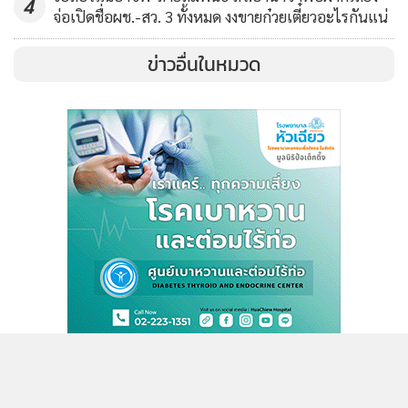
4
จ่อเปิดชื่อผช.-สว. 3 ทั้งหมด งงขายก๋วยเตี๋ยวอะไรกันแน่
MGR Online ใช้คุกกี้ (Cookies)
MGR Online ใช้คุกกี้ เพื่อจัดการข้อมูลส่วนบุคคลเพื่อนำเสนอ
ข่าวอื่นในหมวด
ประสบการณ์คอนเทนต์ที่ดีที่สุดให้กับผู้อ่านบนเว็บไซต์ และ
แอพพลิเคชั่น
เงื่อนไขการใช้งานเว็บไซต์
และ
นโยบายสิทธิ
ส่วนบุคคล
รับทราบ