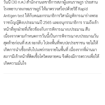
วันนี้ (30 ก.ค.) สำนักงานเลขาธิการสภาผู้แทนราษฎร ประสาน
•
เกม
โรงพยาบาลเกษมราษฎร์ ให้มาตรวจสว็อปด้วยวิธี Rapid
•
วิทยาศาสตร์
Antigen test ให้กับคณะกรรมาธิการวิสามัญพิจารณาร่างพระ
•
SMEs
ราชบัญญัติงบประมาณปี 2565 และอนุกรรมาธิการ รวมถึงเจ้า
•
หุ้น
หน้าที่ทุกฝ่ายที่เกี่ยวข้องกับการพิจารณางบประมาณ สืบ
•
อินโดจีน
เนื่องจากตามกำหนดการวันนี้เป็นการพิจารณางบประมาณวัน
•
กองทุนรวม
สุดท้ายก่อนที่ ส.ส.จะกลับ ไปลงพื้นที่พบปะประชาชน จะไม่ให้
•
Celeb Online
เกิดการนำเชื้อกลับไปแพร่กระจายในพื้นที่ เนื่องจากที่ผ่านมา
•
Factcheck
สภาฯมีเจ้าหน้าที่ติดเชื้อโควิดหลายคน จึงต้องมีการตรวจเพื่อให้
•
ญี่ปุ่น
เกิดความมั่นใจ
•
News1
•
Gotomanager