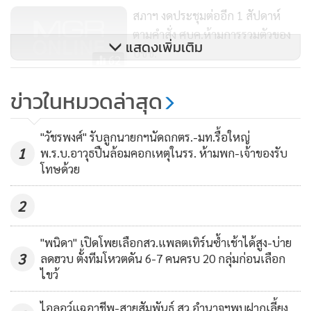
สภาฯ งดประชุมต่ออีก 1 สัปดาห์
ตามคำสั่ง ศบค.ห้ามการรวมตัวของ
แสดงเพิ่มเติม
ปชช.
62
กมธ.งบฯ ถกคืบหน้า 95% ยันทันตา
ข่าวในหมวดล่าสุด
มกรอบ ซักเดือดงบล็อกดาวน์
กทม.จี้ตั้งศูนย์เฉพาะกิจตามเขต
165
"วัชรพงศ์" รับลูกนายกฯนัดถกตร.-มท.รื้อใหญ่
1
พ.ร.บ.อาวุธปืนล้อมคอกเหตุในรร. ห้ามพก-เจ้าของรับ
โทษด้วย
2
"พนิดา" เปิดโพยเลือกสว.แพลตเทิร์นซ้ำเช้าได้สูง-บ่าย
3
ลดฮวบ ตั้งทีมโหวตดัน 6-7 คนครบ 20 กลุ่มก่อนเลือก
ไขว้
ไอลอว์แฉอาชีพ-สายสัมพันธ์ สว.อำนาจฯพบฝากเลี้ยง