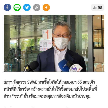
•
Good health & Well-being
98
•
Green Innovation & SD
•
Management & HR
•
MGR Live
•
Infographic
•
การเมือง
•
ท่องเที่ยว
•
กีฬา
•
ต่างประเทศ
•
Special Scoop
•
เศรษฐกิจ-ธุรกิจ
สภาฯ จัดตรวจ SWAB หาเชื้อโควิดให้ กมธ.งบฯ 65 และเจ้า
•
จีน
หน้าที่ที่เกี่ยวข้อง สร้างความมั่นใจไร้เชื้อก่อนกลับไปลงพื้นที่
•
ชุมชน-คุณภาพชีวิต
ด้าน “ชวน” ย้ำ เข้มมาตรเหตุสภาฯต้องเดินหน้าประชุม
•
อาชญากรรม
•
Motoring