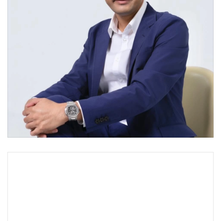
•
Good health & Well-being
•
Green Innovation & SD
•
Management & HR
•
MGR Live
•
Infographic
•
การเมือง
•
ท่องเที่ยว
•
กีฬา
•
ต่างประเทศ
•
Special Scoop
•
เศรษฐกิจ-ธุรกิจ
•
จีน
•
ชุมชน-คุณภาพชีวิต
•
อาชญากรรม
•
Motoring