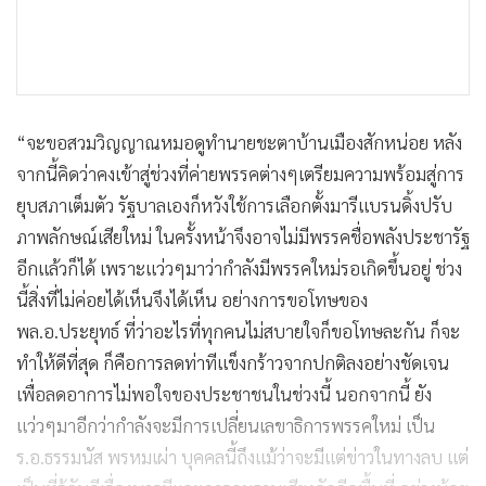
“จะขอสวมวิญญาณหมอดูทำนายชะตาบ้านเมืองสักหน่อย หลัง
จากนี้คิดว่าคงเข้าสู่ช่วงที่ค่ายพรรคต่างๆเตรียมความพร้อมสู่การ
ยุบสภาเต็มตัว รัฐบาลเองก็หวังใช้การเลือกตั้งมารีแบรนดิ้งปรับ
ภาพลักษณ์เสียใหม่ ในครั้งหน้าจึงอาจไม่มีพรรคชื่อพลังประชารัฐ
อีกแล้วก็ได้ เพราะแว่วๆมาว่ากำลังมีพรรคใหม่รอเกิดขึ้นอยู่ ช่วง
นี้สิ่งที่ไม่ค่อยได้เห็นจึงได้เห็น อย่างการขอโทษของ
พล.อ.ประยุทธ์ ที่ว่าอะไรที่ทุกคนไม่สบายใจก็ขอโทษละกัน ก็จะ
ทำให้ดีที่สุด ก็คือการลดท่าทีแข็งกร้าวจากปกติลงอย่างชัดเจน
เพื่อลดอาการไม่พอใจของประชาชนในช่วงนี้ นอกจากนี้ ยัง
แว่วๆมาอีกว่ากำลังจะมีการเปลี่ยนเลขาธิการพรรคใหม่ เป็น
ร.อ.ธรรมนัส พรหมเผ่า บุคคลนี้ถึงแม้ว่าจะมีแต่ข่าวในทางลบ แต่