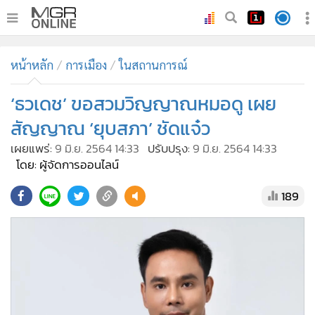
•
หน้าหลัก
หน้าหลัก
การเมือง
ในสถานการณ์
•
ทันเหตุการณ์
•
‘ธวเดช’ ขอสวมวิญญาณหมอดู เผย
ภาคใต้
•
ภูมิภาค
สัญญาณ ‘ยุบสภา’ ชัดแจ๋ว
•
Online Section
เผยแพร่:
9 มิ.ย. 2564 14:33
ปรับปรุง:
9 มิ.ย. 2564 14:33
•
บันเทิง
โดย: ผู้จัดการออนไลน์
•
ผู้จัดการรายวัน
189
•
คอลัมนิสต์
•
ละคร
•
CbizReview
•
Cyber BIZ
•
ผู้จัดกวน