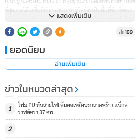
เป็นที่รู้กันดีเรื่องบารมีและการคุมฐานเสียงอัดฉีดพื้นที่ อย่างน้อย
ที่สุดภาคใต้ในพื้นที่เดิมของประชาธิปัตย์จะเป็นพื้นที่ช่วงชิงของ
แสดงเพิ่มเติม
กลุ่มทุนหนา ไม่ปล่อยให้มามีอำนาจต่อรองคว้ากระทรวงสำคัญ
ไปอีก”
189
ยอดนิยม
นายธวเดช กล่าวต่อไปว่า ยังเห็นสัญญาณของการสะสมทุนที่ชัด
อ่านเพิ่มเติม
ขึ้นอย่างที่เคยตั้งข้อสังเกตไปแล้วเรื่องยาเสพติดล็อตใหญ่ที่
กระจายไปในหลายประเทศและถูกจับได้ในช่วงนี้ เรื่องนี้ดูจะ
กลายเป็นเรื่องเล็กมากในรัฐบาลเหมือนไม่ใจจะแก้ปัญฆาเลย
ข่าวในหมวดล่าสุด
ต้องถามว่าเม็ดเงินตรงนี้เข้ากระเป๋าใครและจะเป็นกระสุนดินดำ
เพื่อการเตรียมเลือกตั้งหรือไม่ เพราะคาดว่าการเลือกตั้งที่อาจจะ
โฟม PU ทับสายไฟ! ต้นตอเพลิงนรกลาดพร้าว แบ็กด
1
มีขึ้นเร็วๆนี้เงินจะสะพัดที่สุด ส่วนกรรมการผู้คุมกติกาอย่าง
ราฟต์คร่า 37 ศพ
กกต. คงไม่ต้องพูดถึงเพราะรู้กันดีว่าทำงานเข้าตาใครบ้าง หรือ
หากมองไปที่ความเคลื่อนไหวอื่นๆ ก็จะเริ่มมองเห็นการเปิดตัว
2
พรรคใหม่อย่างเป็นทางการของคุณหญิงสุดารัตน์ การขยับหา