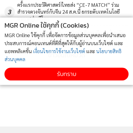
ครั้งแรกประวัติศาสตร์!ไทยส่ง “CE-7 MATCH” ร่วม
ส.ส. หน้าใหม่แทนบรรดางูเห่าของพรรคก้าวไกล การเร่งเกมเต็ม
3
สำรวจดวงจันทร์กับจีน 24 ส.ค.นี้ ยกระดับเทคโนโลยี
ที่ของพรรคกล้าและพรรคเพื่อไทย ที่อดีตนายกฯสองพี่น้องเริ่ม
อวกาศสู่เวทีโลก
ขยับลงมาเล่นเองในพื้นที่สื่อ เหล่านี้ล้วนเป็นสัญญาณว่าบรรดา
MGR Online ใช้คุกกี้ (Cookies)
นักเลือกตั้งเริ่มได้กลิ่นยุบสภาแล้วอย่างแน่นอน คิดว่าอย่างช้า
“พิมพ์ภัทรา” สวนกลับ “นิพิฏฐ์” ชี้การเมืองยุคใหม่วัด
MGR Online ใช้คุกกี้ เพื่อจัดการข้อมูลส่วนบุคคลเพื่อนำเสนอ
4
กันที่ผลงาน ไม่ใช่วาทกรรม“ดีแต่พูด”
ที่สุดไม่เกินต้นปีหน้า
ประสบการณ์คอนเทนต์ที่ดีที่สุดให้กับผู้อ่านบนเว็บไซต์ และ
แอพพลิเคชั่น
เงื่อนไขการใช้งานเว็บไซต์
และ
นโยบายสิทธิ
ข่าวอื่นในหมวด
ส่วนบุคคล
อย่างไรก็ตาม นายธวเดช ชี้ว่า ในช่วงที่ต่างฝ่ายต่างเร่งตุนคะแนน
รับทราบ
เสียงแบบนี้ ใครจะใช้วิธีไหนหาคะแนนเสียงก็ว่ากันไป แต่ที่ไม่
ควรทำอย่างยิ่งคือการนำเอาวัคซีนมาเป็นเครื่องมือทางการเมือง
เพื่อสร้างฐานเสียง เพราะในขณะที่สองพรรคใหญ่ในฝั่งรัฐบาล
ต่างโยนผิดกันไปมา มีสิ่งหนึ่งที่หลายฝ่ายรู้สึกกังขาว่าอาจจะมี
การกันโควต้าวัคซีนให้ฝ่ายการเมืองผ่านเครือข่ายอำนาจหน้าที่
ของตนหรือไม่ อย่างเช่นที่มีการเปิดสายด่วนให้จองผ่าน
ส.ส.พร้อมภาพคนใหญ่คนโตในพรรค หรือข่าวที่ว่าบางจังหวัดได้