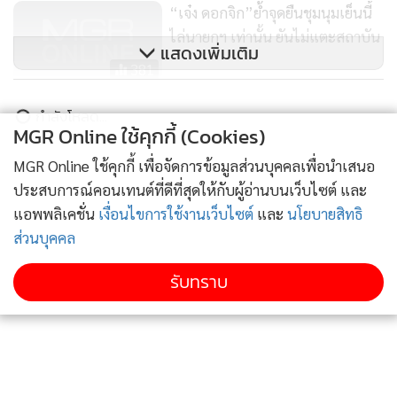
“เจ๋ง ดอกจิก”ย้ำจุดยืนชุมนุมเย็นนี้
ไล่นายกฯ เท่านั้น ยันไม่แตะสถาบัน
แสดงเพิ่มเติม
381
“จตุพร” ว้าเหว่ แดงเหนือไม่ชุมนุม
ข่าวในหมวดล่าสุด
MGR Online ใช้คุกกี้ (Cookies)
ชี้ “บิ๊กตู่” มาจากเลือกตั้ง ดูแลดีช่วง
โควิด เข็ดหลอกไปตายติดคุก
MGR Online ใช้คุกกี้ เพื่อจัดการข้อมูลส่วนบุคคลเพื่อนำเสนอ
18,102
รัฐบาลสั่ง กฟภ.เร่งขยายไฟฟ้าเข้า "ปราสาทตาควาย-
1
เนิน 350" ให้เสร็จต้นปี 70 ยกระดับคุณภาพชีวิตเพิ่ม
ประสบการณ์คอนเทนต์ที่ดีที่สุดให้กับผู้อ่านบนเว็บไซต์ และ
ขวัญกำลังใจทหารแนวหน้า
แอพพลิเคชั่น
เงื่อนไขการใช้งานเว็บไซต์
และ
นโยบายสิทธิ
ส่วนบุคคล
2
รับทราบ
“ธนารัตน์” แจงรับบทวิทยากร TH-AI Passport หวัง
3
กำกับใช้งบเหมาะสม ชูจุดเด่นคนไทยได้ใช้ AI ระดับโปร
ลดเหลื่อมล้ำ เซฟงบ 900 ล้าน
มท.รับลูกพีมูฟ เคาะวันประชุมนัดสำคัญ 19 ส.ค.นี้ หลัง