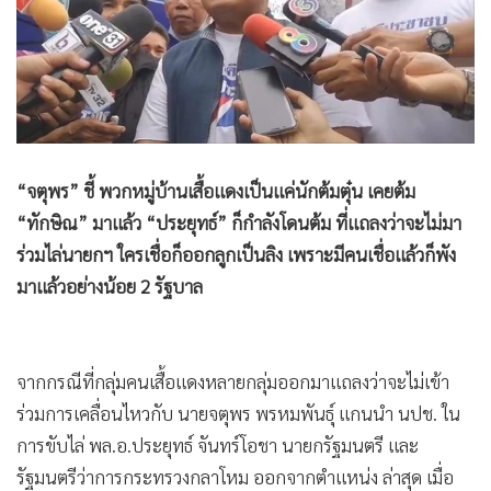
•
Good health & Well-being
•
Green Innovation & SD
•
Management & HR
•
MGR Live
•
Infographic
•
การเมือง
“จตุพร” ชี้ พวกหมู่บ้านเสื้อแดงเป็นแค่นักต้มตุ๋น เคยต้ม
•
ท่องเที่ยว
“ทักษิณ” มาแล้ว “ประยุทธ์” ก็กำลังโดนต้ม ที่แถลงว่าจะไม่มา
•
กีฬา
ร่วมไล่นายกฯ ใครเชื่อก็ออกลูกเป็นลิง เพราะมีคนเชื่อแล้วก็พัง
•
ต่างประเทศ
มาแล้วอย่างน้อย 2 รัฐบาล
•
Special Scoop
•
เศรษฐกิจ-ธุรกิจ
•
จีน
จากกรณีที่กลุ่มคนเสื้อแดงหลายกลุ่มออกมาแถลงว่าจะไม่เข้า
•
ชุมชน-คุณภาพชีวิต
ร่วมการเคลื่อนไหวกับ นายจตุพร พรหมพันธุ์ แกนนำ นปช. ใน
•
อาชญากรรม
การขับไล่ พล.อ.ประยุทธ์ จันทร์โอชา นายกรัฐมนตรี และ
•
Motoring
รัฐมนตรีว่าการกระทรวงกลาโหม ออกจากตำแหน่ง ล่าสุด เมื่อ