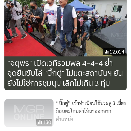
12,014
“จตุพร” เปิดเวทีรวมพล 4-4-4 ย้ำ
จุดยืนขับไล่ “บิ๊กตู่” ไม่แตะสถาบันฯ ยัน
ยังไม่ใช่การชุมนุม เลิกไม่เกิน 3 ทุ่ม
“บิ๊กตู่” เข้าทำเนียบใช้ประตู 3 เลี่ยง
ม็อบตะโกนด่าให้ลาออกจาก
ตำแหน่ง
130