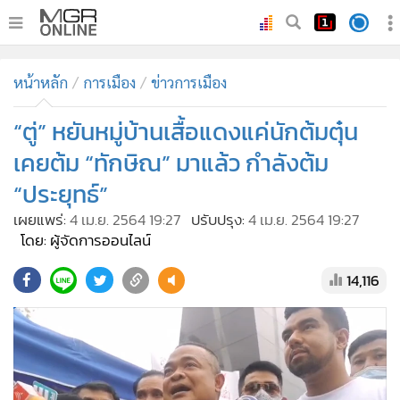
•
หน้าหลัก
หน้าหลัก
การเมือง
ข่าวการเมือง
•
ทันเหตุการณ์
•
“ตู่” หยันหมู่บ้านเสื้อแดงแค่นักต้มตุ๋น
ภาคใต้
•
ภูมิภาค
เคยต้ม “ทักษิณ” มาแล้ว กำลังต้ม
•
Online Section
“ประยุทธ์”
•
บันเทิง
เผยแพร่:
4 เม.ย. 2564 19:27
ปรับปรุง:
4 เม.ย. 2564 19:27
•
ผู้จัดการรายวัน
โดย: ผู้จัดการออนไลน์
•
คอลัมนิสต์
14,116
•
ละคร
•
CbizReview
•
Cyber BIZ
•
ผู้จัดกวน