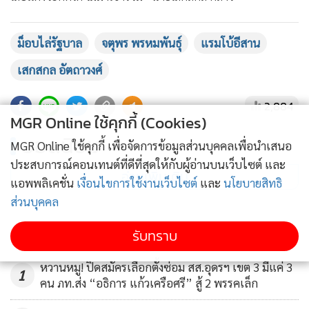
ม็อบไล่รัฐบาล
จตุพร พรหมพันธุ์
แรมโบ้อีสาน
เสกสกล อัตถาวงศ์
2,884
MGR Online ใช้คุกกี้ (Cookies)
ยอดนิยม
MGR Online ใช้คุกกี้ เพื่อจัดการข้อมูลส่วนบุคคลเพื่อนำเสนอ
ประสบการณ์คอนเทนต์ที่ดีที่สุดให้กับผู้อ่านบนเว็บไซต์ และ
อ่านเพิ่มเติม
แอพพลิเคชั่น
เงื่อนไขการใช้งานเว็บไซต์
และ
นโยบายสิทธิ
ส่วนบุคคล
ข่าวในหมวดล่าสุด
รับทราบ
หวานหมู! ปิดสมัครเลือกตั้งซ่อม สส.อุดรฯ เขต 3 มีแค่ 3
1
คน ภท.ส่ง “อธิการ แก้วเครือศรี” สู้ 2 พรรคเล็ก