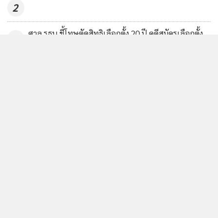
2
ศาล รธน.ชี้โทษตัดสิทธิเลือกตั้ง 20 ปี คดีสมัครเลือกตั้ง
3
ท้องถิ่น ทั้งที่รู้ขาดคุณสมบัติ ไม่ขัด รธน.
“สีหศักดิ์” แนะทูตจีนต้องช่วยสร้างความเข้าใจ ไม่ซ้ำ
4
เติมกระแส ปมเหตุวุ่นสนามบินสุวรรณภูมิ
ข่าวอื่นในหมวด