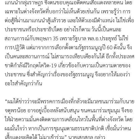
แกนนำกลุ่มราษฎร ซึ่งตนขอบคุณอดีตคนเสื้อแดงหลายคน โดย
เฉพาะในต่างจังหวัดที่บอกว่าไม่เห็นด้วยเช่นกัน เพราะรู้ว่า การ
ต่อสู้ที่ผ่านมาแกนนำสู้แล้วรวย และให้ตัวเองมีตำแหน่ง ไม่ใช่เพื่อ
ประชาชนหรือประชาธิปไตย อย่างไรก็ตาม วันนี้เป็นคนละ
สถานการณ์กับพฤษภา 35 เพราะรัฐบาล พล.อ.ประยุทธ์ ไม่ใช่
การปฏิวัติ แต่มาจากการเลือกตั้งตามรัฐธรรมนูญปี 60 ดังนั้น จึง
เป็นคนละสถานการณ์ ไม่สามารถเทียบเคียงกันได้ อีกทั้งประเทศ
ชาติกำลังมีวิกฤตโควิด-19 เกี่ยวข้องกับความเป็นความตายของ
ประชาชน ซึ่งสำคัญกว่าเรื่องของรัฐธรรมนูญ จึงอยากให้มองว่า
อะไรสำคัญกว่ากัน
“ผมได้ข่าวว่าจะมีพรรคการเมืองที่กลัวจะมีมวลชนมาร่วมกับนาย
จตุพรน้อย อาจอยู่เบื้องหลังสนับสนุน ขนคนมาร่วมชุมนุม จึงขอ
ให้ฝ่ายความมั่นคงติดตามการเคลื่อนไหวในพื้นที่ต่างจังหวัด โดย
ผมมั่นใจว่า หากเป็นการชุมนุมตามธรรมชาติปกติ เชื่อมั่นว่าคน
เสื้อแดงจะคิดได้ ไม่มาเข้าร่วม” นายเสกสกล กล่าว