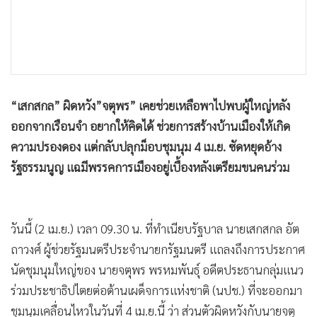
•
เกม
•
วิทยาศาสตร์
•
SMEs
•
หุ้น
•
อินโดจีน
“เสกสกล” ผิดหวัง”จตุพร” เคยช่วยเหลือพาไปพบผู้ใหญ่หลัง
•
กองทุนรวม
ออกจากเรือนจำ อยากให้คิดได้ ช่วยการสร้างบ้านเมืองให้เกิด
•
Celeb Online
ความปรองดอง แต่กลับปลุกม็อบชุมนุม 4 เม.ย. ซัดหยุดอ้าง
•
Factcheck
รัฐธรรมนูญ แฉมีพรรคการเมืองอยู่เบื้องหลังเตรียมขนคนร่วม
•
ญี่ปุ่น
•
News1
วันนี้ (2 เม.ย.) เวลา 09.30 น. ที่ทำเนียบรัฐบาล นายเสกสกล อัต
•
Gotomanager
ถาวงศ์ ผู้ช่วยรัฐมนตรีประจำนายกรัฐมนตรี แถลงถึงการประกาศ
นัดชุมนุมใหญ่ของ นายจตุพร พรหมพันธุ์ อดีตประธานกลุ่มแนว
ร่วมประชาธิปไตยต่อต้านเผด็จการแห่งชาติ (นปช.) ที่จะออกมา
ชุมนุมเคลื่อนไหวในวันที่ 4 เม.ย.นี้ ว่า ส่วนตัวผิดหวังกับนายจตุ