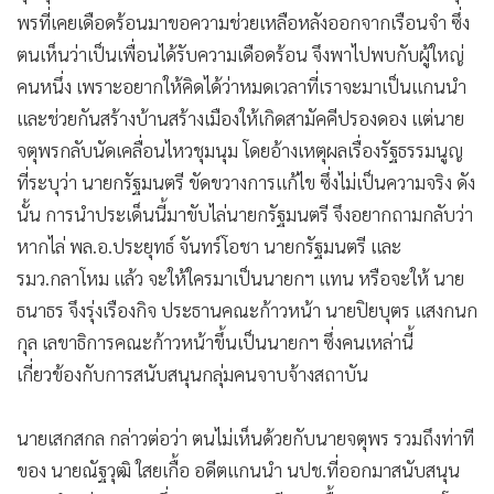
พรที่เคยเดือดร้อนมาขอความช่วยเหลือหลังออกจากเรือนจำ ซึ่ง
ตนเห็นว่าเป็นเพื่อนได้รับความเดือดร้อน จึงพาไปพบกับผู้ใหญ่
คนหนึ่ง เพราะอยากให้คิดได้ว่าหมดเวลาที่เราจะมาเป็นแกนนำ
และช่วยกันสร้างบ้านสร้างเมืองให้เกิดสามัคคีปรองดอง แต่นาย
จตุพรกลับนัดเคลื่อนไหวชุมนุม โดยอ้างเหตุผลเรื่องรัฐธรรมนูญ
ที่ระบุว่า นายกรัฐมนตรี ขัดขวางการแก้ไข ซึ่งไม่เป็นความจริง ดัง
นั้น การนำประเด็นนี้มาขับไล่นายกรัฐมนตรี จึงอยากถามกลับว่า
หากไล่ พล.อ.ประยุทธ์ จันทร์โอชา นายกรัฐมนตรี และ
รมว.กลาโหม แล้ว จะให้ใครมาเป็นนายกฯ แทน หรือจะให้ นาย
ธนาธร จึงรุ่งเรืองกิจ ประธานคณะก้าวหน้า นายปิยบุตร แสงกนก
กุล เลขาธิการคณะก้าวหน้าขึ้นเป็นนายกฯ ซึ่งคนเหล่านี้
เกี่ยวข้องกับการสนับสนุนกลุ่มคนจาบจ้างสถาบัน
นายเสกสกล กล่าวต่อว่า ตนไม่เห็นด้วยกับนายจตุพร รวมถึงท่าที
ของ นายณัฐวุฒิ ใสยเกื้อ อดีตแกนนำ นปช.ที่ออกมาสนับสนุน