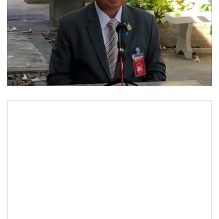
•
Good health & Well-being
•
Green Innovation & SD
•
Management & HR
•
MGR Live
•
Infographic
•
การเมือง
•
ท่องเที่ยว
•
กีฬา
•
ต่างประเทศ
•
Special Scoop
•
เศรษฐกิจ-ธุรกิจ
•
จีน
•
ชุมชน-คุณภาพชีวิต
•
อาชญากรรม
•
Motoring