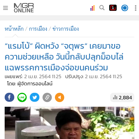
•
หน้าหลัก
หน้าหลัก
การเมือง
ข่าวการเมือง
•
ทันเหตุการณ์
•
“แรมโบ้” ผิดหวัง “จตุพร” เคยมาขอ
ภาคใต้
•
ภูมิภาค
ความช่วยเหลือ วันนี้กลับปลุกม็อบไล่
•
Online Section
แฉพรรคการเมืองจ่อขนคนร่วม
•
บันเทิง
เผยแพร่:
2 เม.ย. 2564 11:25
ปรับปรุง:
2 เม.ย. 2564 11:25
•
ผู้จัดการรายวัน
โดย: ผู้จัดการออนไลน์
•
คอลัมนิสต์
2,884
•
ละคร
•
CbizReview
•
Cyber BIZ
•
ผู้จัดกวน