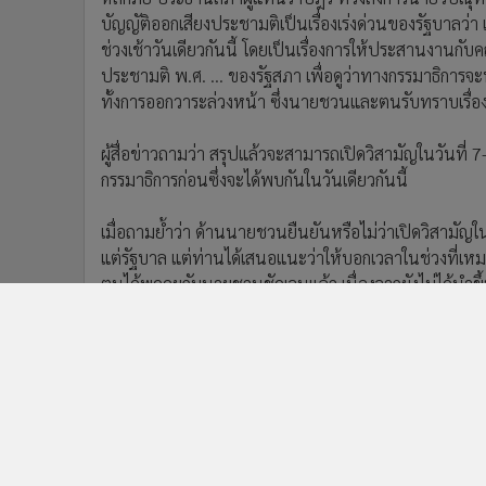
ทูลเกล้าฯ ถวายพระราชกฤษฎีกา จึงถือว่าไม่ใช่เรื่องที่เห
รัฐบาล
คณะกรรมาธิการวิสามัญ
ข่าวในหมวดล่าสุด
“ภราดร” ถกด่วนเยียวยาเหตุ รร.นนทบุรี เทียบเคียง 4
1
เหตุการณ์ที่ผ่านมา เสียชีวิตช่วยรายละ 1 ล้าน
นายกฯ ลงดูจุดกราดยิง สั่งตั้งด่านตรวจปืนทั่วประเทศ ปิ
3
ช่อง ปชช.พกอาวุธในที่สาธารณะ
ข่า