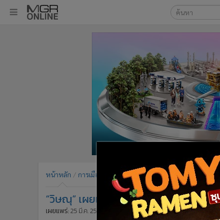
เลือกเครื่องมือท
•
หน้าหลัก
ค้นหา
•
ทันเหตุการณ์
Google
•
ภาคใต้
•
ภูมิภาค
MGR Onl
•
Online Section
ค้นหาขั
•
บันเทิง
•
ผู้จัดการรายวัน
•
คอลัมนิสต์
•
ละคร
•
CbizReview
•
Cyber BIZ
หน้าหลัก
การเมือง
ข่าวการเมือง
•
ผู้จัดกวน
“วิษณุ” เผยเคลียร์ “ชวน” แล้ว ปมเปิดส
•
Good health & Well-being
•
Green Innovation & SD
เผยแพร่:
25 มี.ค. 2564 14:22
ปรับปรุง:
25 มี.ค. 2564 14:22
โดย: 