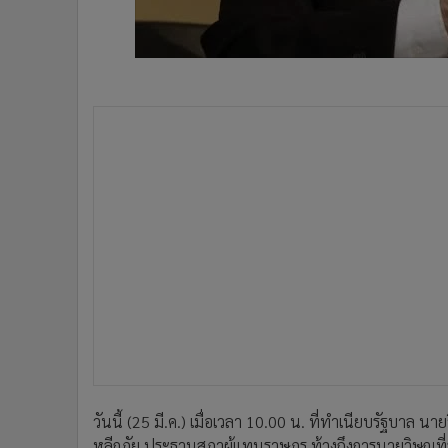
•
อินโดจีน
•
กองทุนรวม
•
Celeb Online
•
Factcheck
•
ญี่ปุ่น
วันนี้ (25 มี.ค.) เมื่อเวลา 10.00 น. ที่ทำเนียบรัฐบาล 
•
News1
หลีกภัย ประธานสภาผู้แทนราษฎร ท้วงถึงการนายวิษณุที่ระ
•
Gotomanager
บัญญัติออกเสียงประชามติเป็นเรื่องเร่งด่วนของรัฐบาลว่า
ช่วงเช้าวันเดียวกันนี้ โดยเป็นเรื่องการให้ประสานงานกั
ประชามติ พ.ศ. ... ของรัฐสภา เพื่อดูว่าทางกรรมาธิการจะท
ทั้งการออกวาระล่วงหน้า ซึ่งนายชวนและตนรับทราบเรื่องเ
ผู้สื่อข่าวถามว่า สรุปแล้วจะสามารถเปิดวิสามัญในวันที่
กรรมาธิการก่อนซึ่งจะได้พบกันในวันเดียวกันนี้
เมื่อถามย้ำว่า ด้านนายชวนยืนยันหรือไม่ว่าเปิดวิสามัญในว
แต่รัฐบาล แต่ท่านได้เสนอแนะว่าให้บอกเวลาในช่วงที่เหม
ตนได้พูดคุยกับนายชวนชัดเจนแล้ว เนื่องจากยังไม่ได้นำขึ้นท