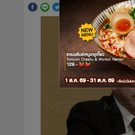
•
Management & HR
•
MGR Live
•
Infographic
•
การเมือง
•
ท่องเที่ยว
•
กีฬา
•
ต่างประเทศ
•
Special Scoop
•
เศรษฐกิจ-ธุรกิจ
•
จีน
•
ชุมชน-คุณภาพชีวิต
•
อาชญากรรม
•
Motoring
•
เกม
•
วิทยาศาสตร์
•
SMEs
•
หุ้น