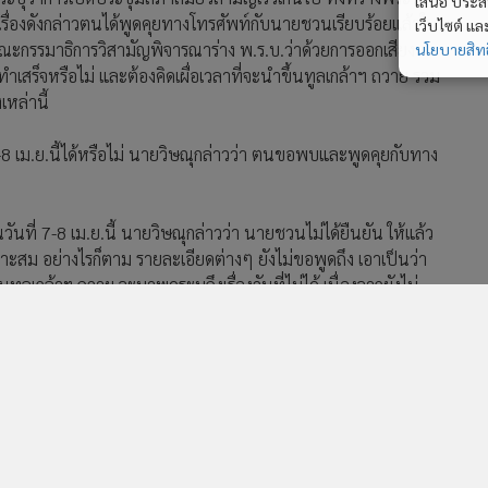
เสนอ ประสบก
มาะสมที่จะมาพูดก่อน
เว็บไซต์ แ
นโยบายสิทธ
102
2
ด
ปธ.วุฒิฯ ต้อนรับผู้นำเมียนมา ดันสัมพันธ์ 2 ชาติ การค้า
4
มั่นคง แก้ผิด กม.-ปัญหาธรรมชาติ รับปากเดินหน้า ปชต.
วอื่นในหมวด