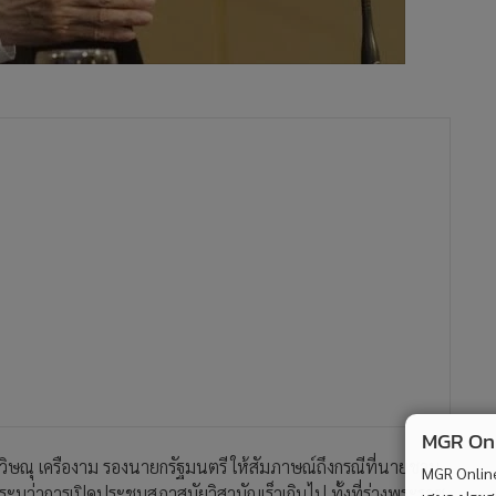
นายวิษณุ เครืองาม รองนายกรัฐมนตรี ให้สัมภาษณ์ถึงกรณีที่นายชวน
บุว่าการเปิดประชุมสภาสมัยวิสามัญเร็วเกินไป ทั้งที่ร่างพระราช
 เรื่องดังกล่าวตนได้พูดคุยทางโทรศัพท์กับนายชวนเรียบร้อยแล้วใน
บคณะกรรมาธิการวิสามัญพิจารณาร่าง พ.ร.บ.ว่าด้วยการออกเสียง
ำเสร็จหรือไม่ และต้องคิดเผื่อเวลาที่จะนำขึ้นทูลเกล้าฯ ถวาย รวม
หล่านี้
 7-8 เม.ย.นี้ได้หรือไม่ นายวิษณุกล่าวว่า ตนขอพบและพูดคุยกับทาง
ันที่ 7-8 เม.ย.นี้ นายวิษณุกล่าวว่า นายชวนไม่ได้ยืนยัน ให้แล้ว
MGR Onli
าะสม อย่างไรก็ตาม รายละเอียดต่างๆ ยังไม่ขอพูดถึง เอาเป็นว่า
MGR Online 
ูลเกล้าฯ ถวาย จะมาพูดระบุถึงเรื่องวันที่ไม่ได้ เนื่องจากยังไม่