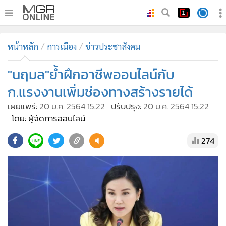
•
หน้าหลัก
หน้าหลัก
การเมือง
ข่าวประชาสังคม
•
ทันเหตุการณ์
•
"นฤมล"ย้ำฝึกอาชีพออนไลน์กับ
ภาคใต้
•
ภูมิภาค
ก.แรงงานเพิ่มช่องทางสร้างรายได้
•
Online Section
เผยแพร่:
20 ม.ค. 2564 15:22
ปรับปรุง:
20 ม.ค. 2564 15:22
•
บันเทิง
โดย: ผู้จัดการออนไลน์
•
ผู้จัดการรายวัน
274
•
คอลัมนิสต์
•
ละคร
•
CbizReview
•
Cyber BIZ
•
ผู้จัดกวน