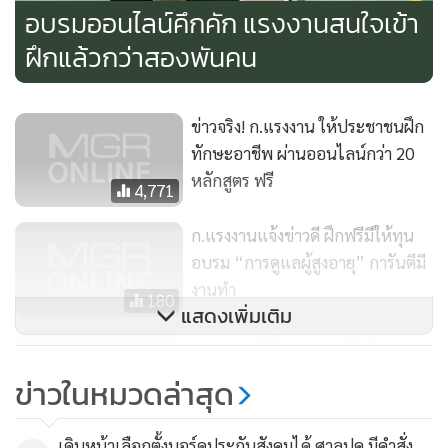
อบรมออนไลน์คึกคัก แรงงานสนใจเข้า
ฝึกแล้วกว่าสองพันคน
นางสาวโชติรส ขวัญเมือง (นุช) อายุ 40 ปี เล่าว่า ตนเป็นหนึ่งใน
กลุ่มผู้ประกอบกิจการที่ต้องปิดร้านขายอาหารประเภทสลัดและ
ข่าวจริง! ก.แรงงาน ให้ประชาชนฝึก
สเต็ก เพราะพิษของโควิด-19 ซึ่งต้องเปลี่ยนรูปแบบการขายใหม่
ทักษะอาชีพ ผ่านออนไลน์กว่า 20
เป็นการรับออเดอร์ทางออนไลน์ผ่านเฟซบุ๊ค แล้วทำตามออเดอร์
หลักสูตร ฟรี
เท่านั้น ส่วนใหญ่เป็นลูกค้าที่เคยมานั่งกินที่ร้าน อยู่ในพื้นที่ใกล้
4,771
เคียงกับที่ตั้งของร้าน จึงสามารถนำอาหารไปส่งได้ แต่รายได้ก็ลด
ก.แรงงานแจ้งข่าวดี ฝึกฟรีมีให้ทุน
ลงไปมาก จึงมองหาสินค้าอื่นเพิ่ม ด้วยการขายเซรามิกผ่านระบบ
อบรม “การดูแลผู้สูงอายุ” การันตีมี
ออนไลน์ด้วยการไลฟ์สดผ่านเฟซบุ๊คไลฟ์ โดยดูตัวอย่างจากคน
งานทำ
180
อื่น ๆ ที่ไลฟ์สดขายสินค้าแล้วทำตาม ปัจจุบันมีโอกาสเข้าอบรม
แสดงเพิ่มเติม
เรื่อง เทคนิคการสร้างร้านค้าและขายสินค้าออนไลน์ จาก
ก.แรงงาน ให้ประชาชนฝึกทักษะ
สำนักงานพัฒนาฝีมือแรงงานชุมพร อบรมระหว่างวันที่ 18-22
อาชีพผ่านออนไลน์กว่า 20 หลักสูตร
ข่าวในหมวดล่าสุด
มกราคม 2564 รวม 5 วัน ได้เรียนรู้วิธีการสร้างเว็บไซต์เพื่อเพิ่ม
ฟรี
342
ช่องทางการขายใน Lazada การเตรียมตัว หลักการขาย การ
เดินหน้าเลือกตั้งบอร์ดประกันสังคมได้ ศาลปค.มีคำสั่ง