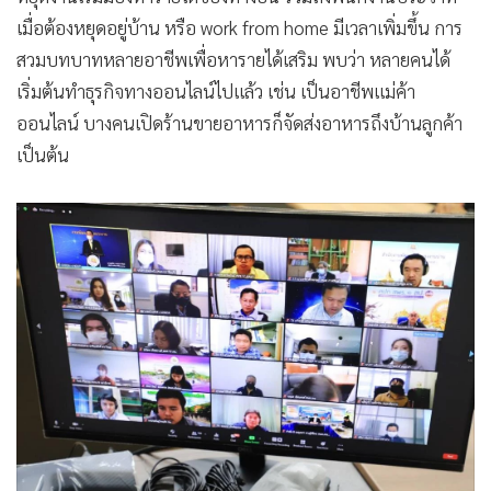
•
เกม
เมื่อต้องหยุดอยู่บ้าน หรือ work from home มีเวลาเพิ่มขึ้น การ
•
วิทยาศาสตร์
สวมบทบาทหลายอาชีพเพื่อหารายได้เสริม พบว่า หลายคนได้
•
SMEs
เริ่มต้นทำธุรกิจทางออนไลน์ไปแล้ว เช่น เป็นอาชีพแม่ค้า
•
หุ้น
ออนไลน์ บางคนเปิดร้านขายอาหารก็จัดส่งอาหารถึงบ้านลูกค้า
เป็นต้น
•
อินโดจีน
•
กองทุนรวม
•
Celeb Online
•
Factcheck
•
ญี่ปุ่น
•
News1
•
Gotomanager