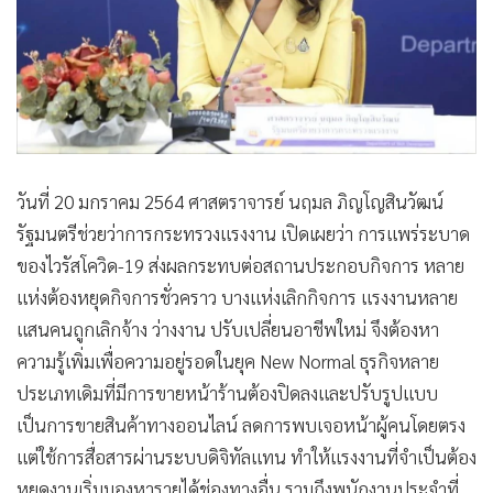
•
Good health & Well-being
•
Green Innovation & SD
•
Management & HR
•
MGR Live
•
Infographic
•
การเมือง
วันที่ 20 มกราคม 2564 ศาสตราจารย์ นฤมล ภิญโญสินวัฒน์
•
ท่องเที่ยว
รัฐมนตรีช่วยว่าการกระทรวงแรงงาน เปิดเผยว่า การแพร่ระบาด
•
กีฬา
ของไวรัสโควิด-19 ส่งผลกระทบต่อสถานประกอบกิจการ หลาย
•
ต่างประเทศ
แห่งต้องหยุดกิจการชั่วคราว บางแห่งเลิกกิจการ แรงงานหลาย
•
Special Scoop
แสนคนถูกเลิกจ้าง ว่างงาน ปรับเปลี่ยนอาชีพใหม่ จึงต้องหา
•
เศรษฐกิจ-ธุรกิจ
ความรู้เพิ่มเพื่อความอยู่รอดในยุค New Normal ธุรกิจหลาย
•
จีน
ประเภทเดิมที่มีการขายหน้าร้านต้องปิดลงและปรับรูปแบบ
•
ชุมชน-คุณภาพชีวิต
เป็นการขายสินค้าทางออนไลน์ ลดการพบเจอหน้าผู้คนโดยตรง
•
อาชญากรรม
แต่ใช้การสื่อสารผ่านระบบดิจิทัลแทน ทำให้แรงงานที่จำเป็นต้อง
•
Motoring
หยุดงานเริ่มมองหารายได้ช่องทางอื่น รวมถึงพนักงานประจำที่