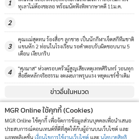
ขยายกลุ่มลูกค้า มีเทคนิคการขาย การนำเสนอสินค้าในรูปแบบ
1
ทุเลาไม่ต้องชะลอ พร้อมนัดฟังพิพากษาคดี 11ม.ค.
ต่างๆ ซึ่งก่อนอบรมนึกไม่ออกเลยว่าจะเพิ่มลูกค้าได้อย่างไร เมื่อ
วิทยากรแนะนำ ทำให้มองเห็นภาพและมีช่องทางในการทำตลาด
2
“การอบรมจึงมีประโยชน์มาก คาดหวังว่าจะสามารถขายสินค้าได้
มากขึ้นและมีรายได้ที่เพิ่มขึ้น” นุชกล่าว
คุณแม่สุดทน ร้องสื่อฯ ลูกชาย เป็นนักกีฬาเจ็ตสกีทีมชาติ
3
แขนหัก 2 ท่อนในโรงเรียน รอคำตอบรับผิดชอบนาน 5
เดือน เงียบกริบ
"ศุภมาส" ห่วงครอบครัวผู้สูญเสียเหตุเทพศิรินทร์ วอนทุก
4
สื่อยึดหลักจริยธรรม งดเผยภาพรุนแรง หยุดแชร์ซ้ำเติม
ข่าวอื่นในหมวด
MGR Online ใช้คุกกี้ (Cookies)
MGR Online ใช้คุกกี้ เพื่อจัดการข้อมูลส่วนบุคคลเพื่อนำเสนอ
ประสบการณ์คอนเทนต์ที่ดีที่สุดให้กับผู้อ่านบนเว็บไซต์ และ
แอพพลิเคชั่น
เงื่อนไขการใช้งานเว็บไซต์
และ
นโยบายสิทธิ