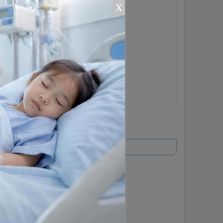
x
ยอดนิยม
อ่านเพิ่มเติม