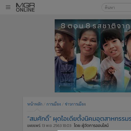
เลือกเครื่องมือท
•
หน้าหลัก
ค้นหา
•
ทันเหตุการณ์
Google
•
ภาคใต้
•
ภูมิภาค
MGR Onl
•
Online Section
ค้นหาขั
•
บันเทิง
•
ผู้จัดการรายวัน
•
คอลัมนิสต์
•
ละคร
•
CbizReview
•
Cyber BIZ
หน้าหลัก
การเมือง
ข่าวการเมือง
•
ผู้จัดกวน
“สมศักดิ์” ผุดไอเดียตั้งนิคมอุตสาหกรรม
•
Good health & Well-being
•
Green Innovation & SD
เผยแพร่:
13 พ.ย. 2563 18:03
โดย: ผู้จัดการออนไลน์