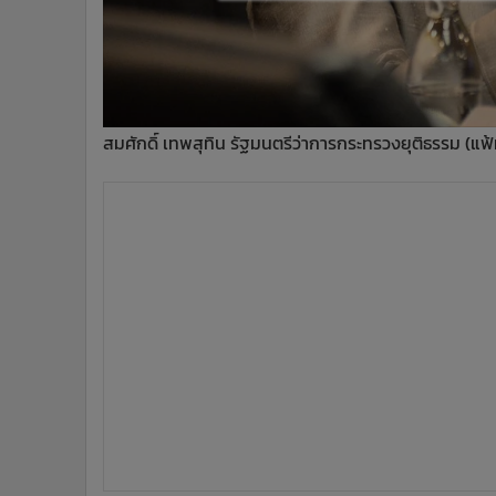
•
อินโดจีน
•
กองทุนรวม
•
Celeb Online
•
Factcheck
•
ญี่ปุ่น
สมศักดิ์ เทพสุทิน รัฐมนตรีว่าการกระทรวงยุติธรรม (แ
•
News1
•
Gotomanager