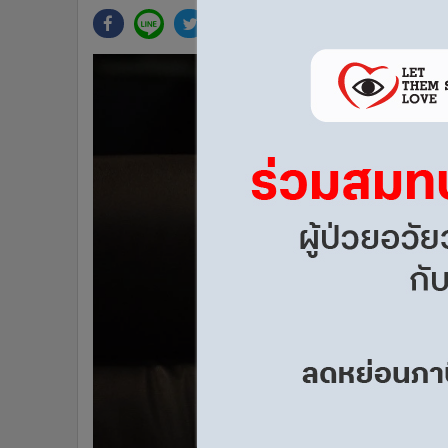
•
Management & HR
•
MGR Live
•
Infographic
•
การเมือง
•
ท่องเที่ยว
•
กีฬา
•
ต่างประเทศ
•
Special Scoop
•
เศรษฐกิจ-ธุรกิจ
•
จีน
•
ชุมชน-คุณภาพชีวิต
•
อาชญากรรม
•
Motoring
•
เกม
•
วิทยาศาสตร์
•
SMEs
•
หุ้น