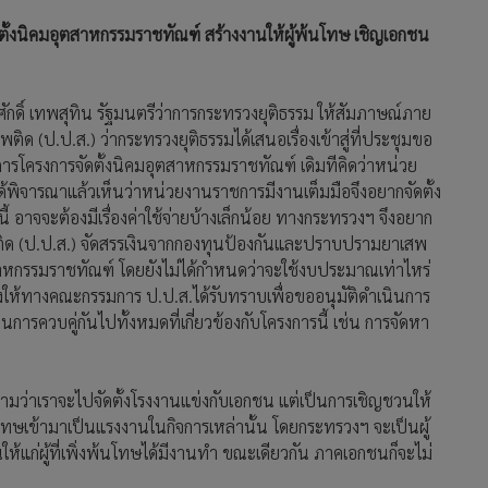
ตั้งนิคมอุตสาหกรรมราชทัณฑ์ สร้างงานให้ผู้พ้นโทษ เชิญเอกชน
ศักดิ์ เทพสุทิน รัฐมนตรีว่าการกระทรวงยุติธรรม ให้สัมภาษณ์ภาย
(ป.ป.ส.) ว่ากระทรวงยุติธรรมได้เสนอเรื่องเข้าสู่ที่ประชุมขอ
ารโครงการจัดตั้งนิคมอุตสาหกรรมราชทัณฑ์ เดิมทีคิดว่าหน่วย
ด้พิจารณาแล้วเห็นว่าหน่วยงานราชการมีงานเต็มมือจึงอยากจัดตั้ง
งนี้ อาจจะต้องมีเรื่องค่าใช้จ่ายบ้างเล็กน้อย ทางกระทรวงฯ จึงอยาก
 (ป.ป.ส.) จัดสรรเงินจากกองทุนป้องกันและปราบปรามยาเสพ
สาหกรรมราชทัณฑ์ โดยยังไม่ได้กำหนดว่าจะใช้งบประมาณเท่าไหร่
จ้งให้ทางคณะกรรมการ ป.ป.ส.ได้รับทราบเพื่อขออนุมัติดำเนินการ
ารควบคู่กันไปทั้งหมดที่เกี่ยวข้องกับโครงการนี้ เช่น การจัดหา
ยความว่าเราจะไปจัดตั้งโรงงานแข่งกับเอกชน แต่เป็นการเชิญชวนให้
งพ้นโทษเข้ามาเป็นแรงงานในกิจการเหล่านั้น โดยกระทรวงฯ จะเป็นผู้
ห้แก่ผู้ที่เพิ่งพ้นโทษได้มีงานทำ ขณะเดียวกัน ภาคเอกชนก็จะไม่