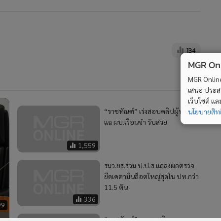
134
MGR Onli
MGR Online 
เสนอ ประสบก
เว็บไซต์ แ
“ราชทัณฑ์” เร่งสอบคลิปผู้พ้นโทษ
นโยบายสิทธ
แฉ ผบ.เรือนจำ รับส่วย
1,559
รมว.ยธ.ร่วม ป.ป.ส.แถลงผลตรวจ
ยึดเคตามีนล็อตใหญ่สุดใน ปท.กว่า
11.5 ตัน
336
99
“ราชทัณฑ์” แจงราชกิจจานุเบกษา