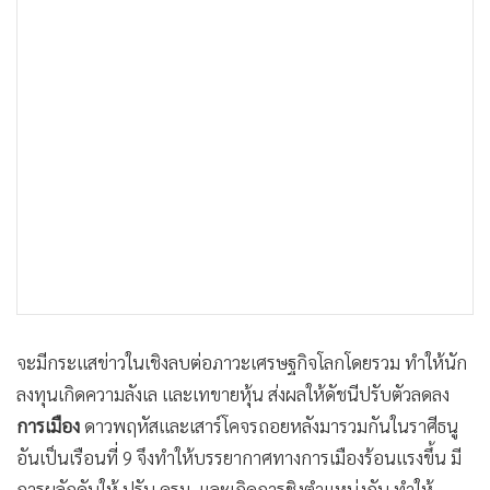
•
เกม
•
วิทยาศาสตร์
•
SMEs
•
หุ้น
•
อินโดจีน
•
กองทุนรวม
•
Celeb Online
•
Factcheck
•
ญี่ปุ่น
•
News1
•
Gotomanager
จะมีกระแสข่าวในเชิงลบต่อภาวะเศรษฐกิจโลกโดยรวม ทำให้นัก
ลงทุนเกิดความลังเล และเทขายหุ้น ส่งผลให้ดัชนีปรับตัวลดลง
การเมือง
ดาวพฤหัสและเสาร์โคจรถอยหลังมารวมกันในราศีธนู
อันเป็นเรือนที่ 9 จึงทำให้บรรยากาศทางการเมืองร้อนแรงขึ้น มี
การผลักดันให้ ปรับ ครม. และเกิดการชิงตำแหน่งกัน ทำให้