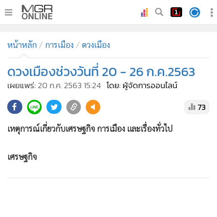
•
หน้าหลัก
หน้าหลัก
การเมือง
ดวงเมือง
•
ทันเหตุการณ์
•
ดวงเมืองช่วงวันที่ 20 - 26 ก.ค.2563
ภาคใต้
•
ภูมิภาค
เผยแพร่:
20 ก.ค. 2563 15:24
โดย: ผู้จัดการออนไลน์
•
Online Section
73
•
บันเทิง
•
ผู้จัดการรายวัน
เหตุการณ์เกี่ยวกับเศรษฐกิจ การเมือง และเรื่องทั่วไป
•
คอลัมนิสต์
เศรษฐกิจ
•
ละคร
•
CbizReview
•
Cyber BIZ
•
ผู้จัดกวน