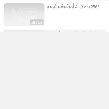
ดวงเมืองช่วงวันที่ 4 - 9 ส.ค.2563
102
อวดโฉม "ดาวพฤหัสบดีใกล้โลก
แสดงเพิ่มเติม
ที่สุด" เหนือเชียงใหม่
7,071