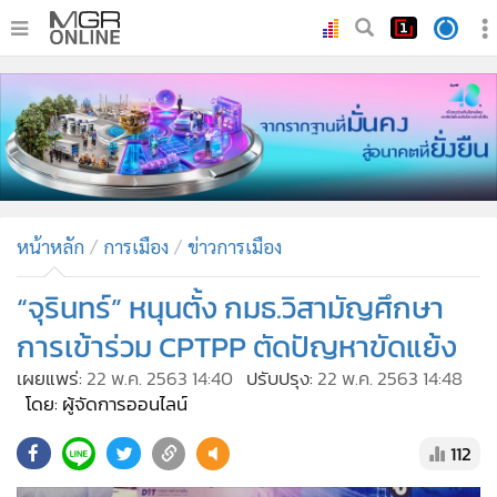
•
หน้าหลัก
•
ทันเหตุการณ์
•
ภาคใต้
•
ภูมิภาค
•
Online Section
หน้าหลัก
การเมือง
ข่าวการเมือง
•
บันเทิง
•
ผู้จัดการรายวัน
“จุรินทร์” หนุนตั้ง กมธ.วิสามัญศึกษา
•
คอลัมนิสต์
การเข้าร่วม CPTPP ตัดปัญหาขัดแย้ง
•
ละคร
เผยแพร่:
22 พ.ค. 2563 14:40
ปรับปรุง:
22 พ.ค. 2563 14:48
•
CbizReview
โดย: ผู้จัดการออนไลน์
•
Cyber BIZ
112
•
ผู้จัดกวน