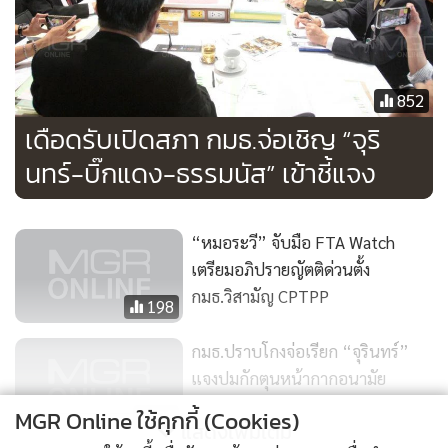
852
เดือดรับเปิดสภา กมธ.จ่อเชิญ “จุริ
นทร์-บิ๊กแดง-ธรรมนัส” เข้าชี้แจง
“หมอระวี” จับมือ FTA Watch
เตรียมอภิปรายญัตติด่วนตั้ง
กมธ.วิสามัญ CPTPP
198
กมธ.ปราบโกงจ่อเรียก “จุรินทร์”
แจงปมกักตุนหน้ากากอนามัย
MGR Online ใช้คุกกี้ (Cookies)
31
แสดงเพิ่มเติม