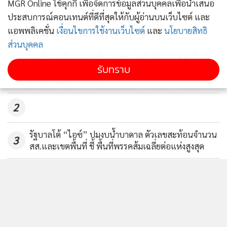
MGR Online ใช้คุกกี้ เพื่อจัดการข้อมูลส่วนบุคคลเพื่อนำเสนอ
ม็อบออนไลน์! FTA Watchg ค้าน
ประสบการณ์คอนเทนต์ที่ดีที่สุดให้กับผู้อ่านบนเว็บไซต์ และ
CPTPP หวั่นกระทบความมั่นคง
ข่าวในหมวดล่าสุด
แอพพลิเคชั่น
เงื่อนไขการใช้งานเว็บไซต์
และ
นโยบายสิทธิ
อาหารและยา
174
ส่วนบุคคล
มท.รับลูกพีมูฟ เคาะวันประชุมนัดสำคัญ 19 ส.ค.นี้ หลัง
รับทราบ
1
เหตุมวลชนปะทะ อส.บาดเจ็บเล็กน้อย รองปลัดฯ แจง
ปรับความเข้าใจกันได้
2
รัฐบาลโต้ “ไอซ์” ปมงบน้ำบาดาล ตัวเลขสะท้อนจำนวน
3
สส.และเขตพื้นที่ ชี้ พื้นที่พรรคส้มเฉลี่ยต่อแห่งสูงสุด
“ศุภมาส” ห่วงเทรนด์ดูดไขมันสร้างร่อง 11 สั่ง
4
สคบ.บูรณาการตรวจสอบคลินิกเสริมความงาม ย้ำราคาที่
โฆษณาต้องเป็นราคาที่จ่ายจริง
ข่าวอื่นในหมวด