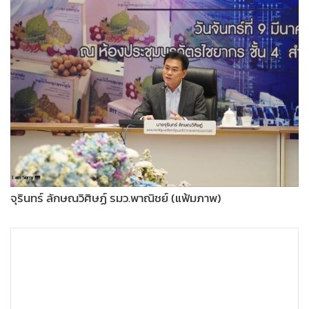
•
Good health & Well-being
•
Green Innovation & SD
•
Management & HR
•
MGR Live
•
Infographic
•
การเมือง
•
ท่องเที่ยว
•
กีฬา
•
ต่างประเทศ
•
Special Scoop
จุรินทร์ ลักษณวิศิษฏ์ รมว.พาณิชย์ (แฟ้มภาพ)
•
เศรษฐกิจ-ธุรกิจ
•
จีน
•
ชุมชน-คุณภาพชีวิต
•
อาชญากรรม
•
Motoring