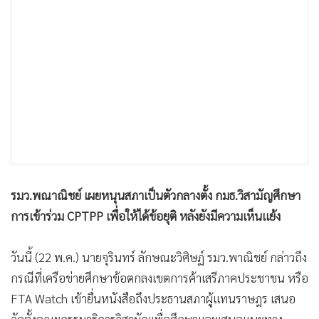
•
เกม
•
วิทยาศาสตร์
•
SMEs
•
หุ้น
•
อินโดจีน
•
กองทุนรวม
•
Celeb Online
•
Factcheck
•
ญี่ปุ่น
รมว.พณาณิชย์ เผยหนุนสภาเป็นตัวกลางตั้ง กมธ.วิสามัญศึกษา
•
News1
การเข้าร่วม CPTPP เพื่อให้ได้ข้อยุติ หลังยังมีความเห็นแย้ง
•
Gotomanager
วันนี้ (22 พ.ค.) นายจุรินทร์ ลักษณะวิศิษฏ์ รมว.พาณิชย์ กล่าวถึง
กรณีที่เครือข่ายศึกษาข้อตกลงเขตการค้าเสรีภาคประชาชน หรือ
FTA Watch เข้ายื่นหนังสือถึงประธานสภาผู้แทนราษฎร เสนอ
จัดตั้งคณะกรรมาธิการวิสามัญเพื่อศึกษาและเสนอแนะทาง