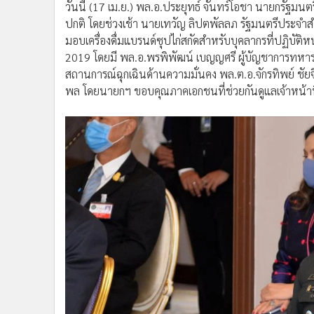
วันนี้ (17 เม.ย.) พล.อ.ประยุทธ์ จันทร์โอชา นายกรัฐมน
•
อินโดจีน
ปกติ โดยช่วงเช้า นายเทวัญ ลิปตพัลลภ รัฐมนตรีประจำ
•
กองทุนรวม
มอบเครื่องดื่มแบรนด์ซุปไก่สกัดสำหรับบุคลากรที่ปฏิบัต
•
Celeb Online
2019 โดยมี พล.อ.พรพิพัฒน์ เบญญศรี ผู้บัญชาการทหารส
•
Factcheck
สถานการณ์ฉุกเฉินด้านความมั่นคง พล.ต.อ.จักรทิพย์ ชัยจ
•
ญี่ปุ่น
พล โดยนายกฯ ขอบคุณภาคเอกชนที่ช่วยกันดูแลเจ้าหน้าที่
•
News1
•
Gotomanager