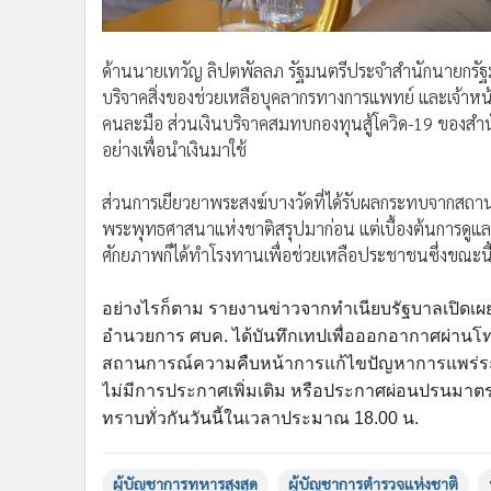
ด้านนายเทวัญ ลิปตพัลลภ รัฐมนตรีประจำสำนักนายกรัฐ
บริจาคสิ่งของช่วยเหลือบุคลากรทางการแพทย์ และเจ้าหน้าท
คนละมือ ส่วนเงินบริจาคสมทบกองทุนสู้โควิด-19 ของสำนั
อย่างเพื่อนำเงินมาใช้
ส่วนการเยียวยาพระสงฆ์บางวัดที่ได้รับผลกระทบจากสถานการ
พระพุทธศาสนาแห่งชาติสรุปมาก่อน แต่เบื้องต้นการดูแลพระ
ศักยภาพก็ได้ทำโรงทานเพื่อช่วยเหลือประชาชนซึ่งขณะนี้ม
อย่างไรก็ตาม รายงานข่าวจากทำเนียบรัฐบาลเปิดเผยว่
อำนวยการ ศบค. ได้บันทึกเทปเพื่อออกอากาศผ่านโท
สถานการณ์ความคืบหน้าการแก้ไขปัญหาการแพร่ร
ไม่มีการประกาศเพิ่มเติม หรือประกาศผ่อนปรนมาตร
ทราบทั่วกันวันนี้ในเวลาประมาณ 18.00 น.
ผู้บัญชาการทหารสูงสุด
ผู้บัญชาการตำรวจแห่งชาติ