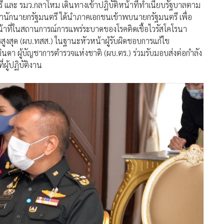
ตรี และ รมว.กลาโหม เดินทางเข้าปฎิบัติหน้าที่ทำเนียบรัฐบาลตาม
สำนักนายกรัฐมนตรี ได้นำภาคเอกชนเข้าพบนายกรัฐมนตรี เพื่อ
ิหน้าที่ในสถานการณ์การแพร่ระบาดของโรคติดเชื้อไวรัสโคโรนา
ูงสุด (ผบ.ทสส.) ในฐานะหัวหน้าผู้รับผิดชอบการแก้ไข
ินดา ผู้บัญชาการตำรวจแห่งชาติ (ผบ.ตร.) ร่วมรับมอบส่งต่อกำลัง
ผู้ปฏิบัติงาน