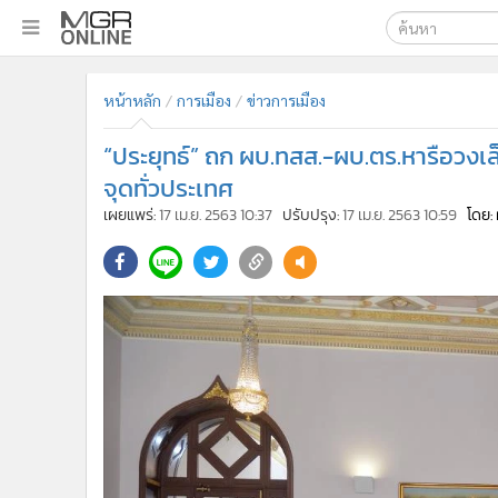
เลือกเครื่องมือท
•
หน้าหลัก
หน้าหลัก
การเมือง
ข่าวการเมือง
ค้นหา
•
ทันเหตุการณ์
Google
•
ภาคใต้
“ประยุทธ์” ถก ผบ.ทสส.-ผบ.ตร.หารือวงเล็ก
•
ภูมิภาค
MGR Onl
จุดทั่วประเทศ
•
Online Section
เผยแพร่:
17 เม.ย. 2563 10:37
ปรับปรุง:
17 เม.ย. 2563 10:59
โดย:
ค้นหาขั
•
บันเทิง
•
ผู้จัดการรายวัน
•
คอลัมนิสต์
•
ละคร
•
CbizReview
•
Cyber BIZ
•
ผู้จัดกวน
•
Good health & Well-being
•
Green Innovation & SD