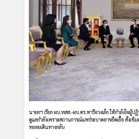
•
Management & HR
•
MGR Live
•
Infographic
•
การเมือง
•
ท่องเที่ยว
•
กีฬา
•
ต่างประเทศ
•
Special Scoop
•
เศรษฐกิจ-ธุรกิจ
•
จีน
•
ชุมชน-คุณภาพชีวิต
•
อาชญากรรม
•
Motoring
•
เกม
นายกฯ เรียก ผบ.ทสส.-ผบ.ตร.หารือวงเล็ก ให้กำลังใจผู้ปฏิบ
•
วิทยาศาสตร์
ดูแลกำลังเพราะสถานการณ์แพร่ระบาดอาจยืดเยื้อ สั่งเข
ทยอยเดินทางกลับ
•
SMEs
•
หุ้น