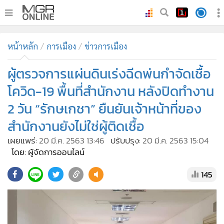
•
หน้าหลัก
หน้าหลัก
การเมือง
ข่าวการเมือง
•
ทันเหตุการณ์
•
ผู้ตรวจการแผ่นดินเร่งฉีดพ่นกำจัดเชื้อ
ภาคใต้
•
ภูมิภาค
โควิด-19 พื้นที่สำนักงาน หลังปิดทำงาน
•
Online Section
2 วัน “รักษเกชา” ยืนยันเจ้าหน้าที่ของ
•
บันเทิง
สำนักงานยังไม่ใช่ผู้ติดเชื้อ
•
ผู้จัดการรายวัน
เผยแพร่:
20 มี.ค. 2563 13:46
ปรับปรุง:
20 มี.ค. 2563 15:04
•
คอลัมนิสต์
โดย: ผู้จัดการออนไลน์
•
ละคร
145
•
CbizReview
•
Cyber BIZ
•
ผู้จัดกวน