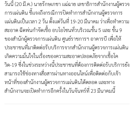
วันนี้ (20 มี.ค.) นายรักษเกชา แฉ่ฉาย เลขาธิการสำนักงานผู้ตรวจ
•
เกม
การแผ่นดิน ชี้แจงถึงกรณีการปิดทำการสำนักงานผู้ตรวจการ
•
วิทยาศาสตร์
แผ่นดินเป็นเวลา 2 วัน ตั้งแต่วันที่ 19-20 มีนาคม ว่าเพื่อทำความ
•
SMEs
สะอาด ฉีดพ่นกำจัดเชื้อ อบโอโซนทั่วบริเวณชั้น 5 และ ชั้น 9
•
หุ้น
ของสำนักผู้ตรวจการแผ่นดิน ศูนย์ราชการฯ อาคารบี เพื่อให้
•
อินโดจีน
ประชาชนที่มาติดต่อรับบริการจากสำนักงานผู้ตรวจการแผ่นดิน
•
กองทุนรวม
เกิดความมั่นใจในเรื่องของความสะอาดปลอดภัยจากเชื้อโค
•
Celeb Online
วิด-19 ซึ่งในช่วงระหว่างนี้ประชาชนที่ต้องการติดต่อรับบริการยัง
•
Factcheck
สามารถใช้ช่องทางสื่อสารผ่านทางออนไลน์เพื่อติดต่อกับเจ้า
•
ญี่ปุ่น
หน้าที่ของสำนักงานผู้ตรวจการแผ่นดินได้ตลอด และทาง
•
News1
สำนักงานจะเปิดทำการอีกครั้งในวันจันทร์ที่ 23 มีนาคมนี้
•
Gotomanager