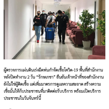
•
Good health & Well-being
•
Green Innovation & SD
•
Management & HR
•
MGR Live
•
Infographic
•
การเมือง
•
ท่องเที่ยว
•
กีฬา
•
ต่างประเทศ
•
Special Scoop
ผู้ตรวจการแผ่นดินเร่งฉีดพ่นกำจัดเชื้อโควิด-19 พื้นที่สำนักงาน
•
เศรษฐกิจ-ธุรกิจ
หลังปิดทำงาน 2 วัน “รักษเกชา” ยืนยันเจ้าหน้าที่ของสำนักงาน
•
จีน
ยังไม่ใช่ผู้ติดเชื้อ แต่เพิ่มมาตรการดูแลความสะอาด สร้างความ
•
ชุมชน-คุณภาพชีวิต
เชื่อมั่นให้กับประชาชนที่มาติดต่อรับบริการ พร้อมเปิดบริการ
•
อาชญากรรม
ประชาชนในวันจันทร์นี้
•
Motoring