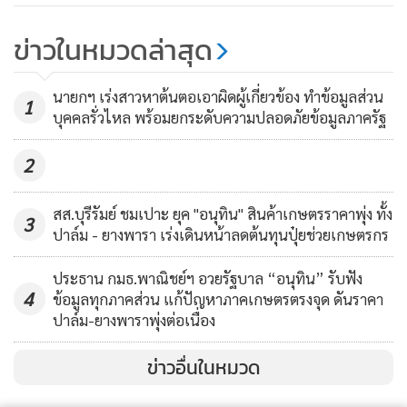
"ถาวร"เรียกคนใกล้ชิดกักตัว-
ข่าวในหมวดล่าสุด
ตรวจ"โควิด-19"หลังร่วมงานที่สนาม
มวยลุมพินี
648
นายกฯ เร่งสาวหาต้นตอเอาผิดผู้เกี่ยวข้อง ทำข้อมูลส่วน
1
บุคคลรั่วไหล พร้อมยกระดับความปลอดภัยข้อมูลภาครัฐ
2
สส.บุรีรัมย์ ชมเปาะ ยุค "อนุทิน" สินค้าเกษตรราคาพุ่ง ทั้ง
3
ปาล์ม - ยางพารา เร่งเดินหน้าลดต้นทุนปุ๋ยช่วยเกษตรกร
ประธาน กมธ.พาณิชย์ฯ อวยรัฐบาล “อนุทิน” รับฟัง
4
ข้อมูลทุกภาคส่วน แก้ปัญหาภาคเกษตรตรงจุด ดันราคา
ปาล์ม-ยางพาราพุ่งต่อเนื่อง
ข่าวอื่นในหมวด