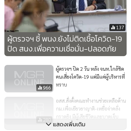
137
ผู้ตรวจฯ ชี้ พนง.ยังไม่ติดเชื้อโควิด-19
ปิด สนง.เพื่อความเชื่อมั่น-ปลอดภัย
ผู้ตรวจฯ ปิด 2 วัน หลัง จนท.ใกล้ชิด
คนเสี่ยงโควิด-19 แต่มีแค่ผู้บริหารที่
ทราบ
966
อสส.สั่งตั้งคณะทำงานช่วยเหลือด้าน
กม.เพื่อเยียวยาญาติ-เหยื่อจ่าคลั่ง
กราดยิง มีผู้เสียชีวิตและบาดเจ็บ
280
แสดงเพิ่มเติม
จำนวนมาก