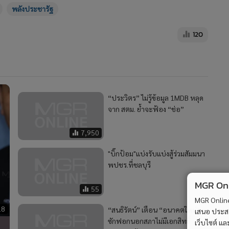
พลังประชารัฐ
120
“ประวิตร” ไม่รู้ข้อมูล 1MDB หลุด
จาก สตม. ย้ำจะฟ้อง “ช่อ”
7,950
"บิ๊กป้อม"แบ่งรับแบ่งสู้ร่วมสัมมนา
พปชร.ที่ชลบุรี
MGR Onli
55
MGR Online 
18
“สนธิรัตน์” เตือน “อนาคตใหม่”
เสนอ ประสบก
ซักฟอกนอกสภาไม่มีเอกสิทธิ์
เว็บไซต์ แ