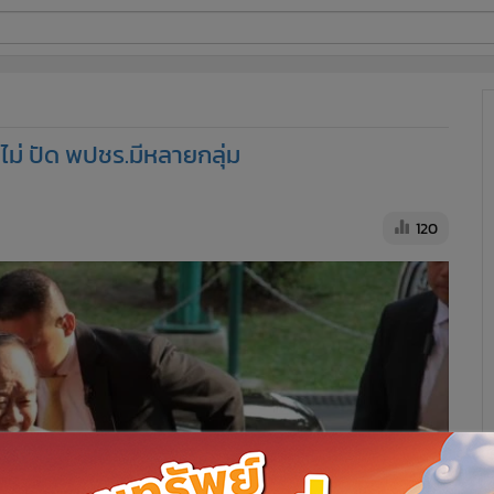
ี่ใช้
อไม่ ปัด พปชร.มีหลายกลุ่ม
ine
้นสูง
120