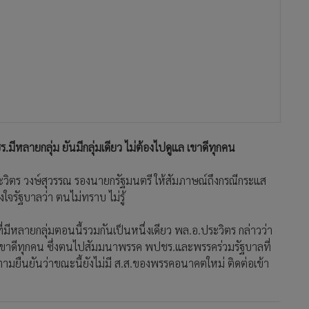
.มีหลายกลุ่ม ยันมีกลุ่มเดียว ไม่ต้องไปดูแล เขาดีทุกคน
ระวิตร วงษ์สุวรรณ รองนายกรัฐมนตรี ให้สัมภาษณ์ถึงกรณีกระแส
ใจรัฐบาลว่า ตนไม่ทราบ ไม่รู้
ี่มีหลายกลุ่มตอนนี้รวมกันเป็นหนึ่งเดียว พล.อ.ประวิตร กล่าวว่า
ูแล เขาดีทุกคน ซึ่งตนไปสัมมนาพรรค พปชร.และพรรคร่วมรัฐบาลที่
ก็ตามยืนยันว่าขณะนี้ยังไม่มี ส.ส.ของพรรคอนาคตใหม่ ติดต่อเข้า