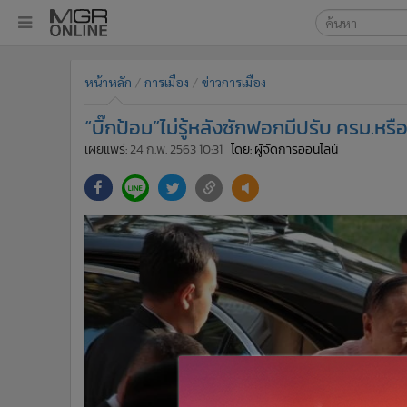
เลือกเครื่องมือท
•
หน้าหลัก
หน้าหลัก
การเมือง
ข่าวการเมือง
ค้นหา
•
ทันเหตุการณ์
Google
•
ภาคใต้
“บิ๊กป้อม”ไม่รู้หลังซักฟอกมีปรับ ครม.หรื
•
ภูมิภาค
MGR Onl
เผยแพร่:
24 ก.พ. 2563 10:31
โดย: ผู้จัดการออนไลน์
•
Online Section
ค้นหาขั
•
บันเทิง
•
ผู้จัดการรายวัน
•
คอลัมนิสต์
•
ละคร
•
CbizReview
•
Cyber BIZ
•
ผู้จัดกวน
•
Good health & Well-being
•
Green Innovation & SD