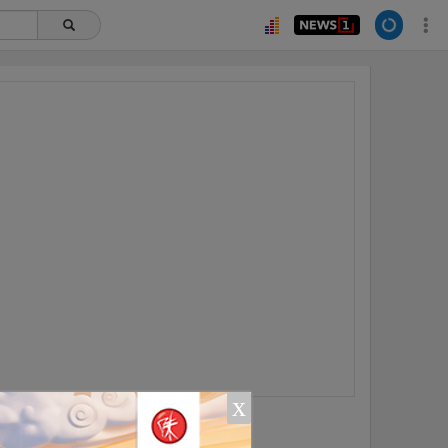
x
ยอดนิยม