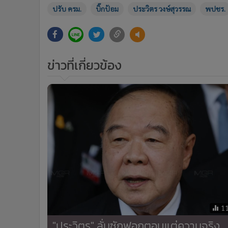
ปรับ ครม.
บิ๊กป้อม
ประวิตร วงษ์สุวรรณ
พปชร.
ข่าวที่เกี่ยวข้อง
1
"ประวิตร" ลั่นซักฟอกตอบแต่ความจริง