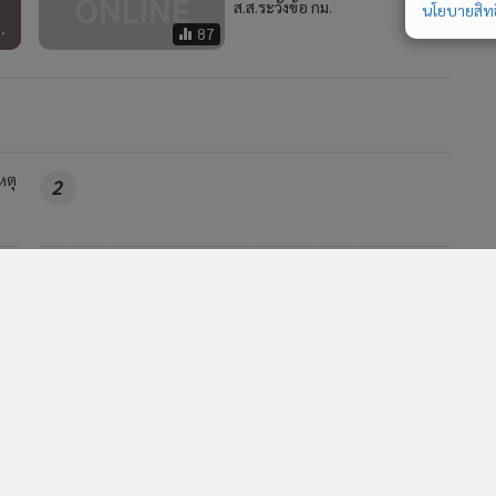
ส.ส.ระวังข้อ กม.
นโยบายสิทธ
.
87
หตุ
2
“ศุภมาส” ห่วงเทรนด์ดูดไขมันสร้างร่อง 11 สั่ง สคบ.บูรณา
4
การตรวจสอบคลินิกเสริมความงาม ย้ำราคาที่โฆษณาต้อง
เป็นราคาที่จ่ายจริง
วอื่นในหมวด
MGR Online Application
E