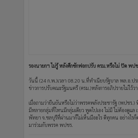
•
อินโดจีน
•
กองทุนรวม
•
Celeb Online
•
Factcheck
•
ญี่ปุ่น
•
News1
•
Gotomanager
รองนายกฯ ไม่รู้ หลังศึกซักฟอกปรับ ครม.หรือไม่ ปัด พปชร
วันนี้ (24 ก.พ.)เวลา 08.20 น.ที่ทำเนียบรัฐบาล พล.อ.ป
ข่าวการปรับคณะรัฐมนตรี (ครม.)หลังการอภิปรายไม่ไว้วาง
เมื่อถามว่ายืนยันหรือไม่ว่าพรรคพลังประชารัฐ (พปชร.) ท
มีหลายกลุ่มที่ไหนมีกลุ่มเดียว พูดไปเอง ไม่มี ไม่ต้องด
พัทยา จ.ชลบุรีที่ผ่านมาก็ไม่เห็นมีอะไร ดีทุกคน อย่างไร
มาร่วมกับพรรค พปชร.