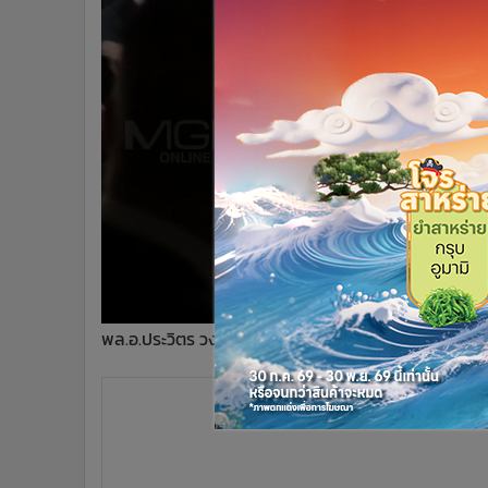
•
Management & HR
•
MGR Live
•
Infographic
•
การเมือง
•
ท่องเที่ยว
•
กีฬา
•
ต่างประเทศ
•
Special Scoop
•
เศรษฐกิจ-ธุรกิจ
•
จีน
•
ชุมชน-คุณภาพชีวิต
•
อาชญากรรม
พล.อ.ประวิตร วงษ์สุวรรณ รองนายกรัฐมนตรี
•
Motoring
•
เกม
•
วิทยาศาสตร์
•
SMEs
•
หุ้น