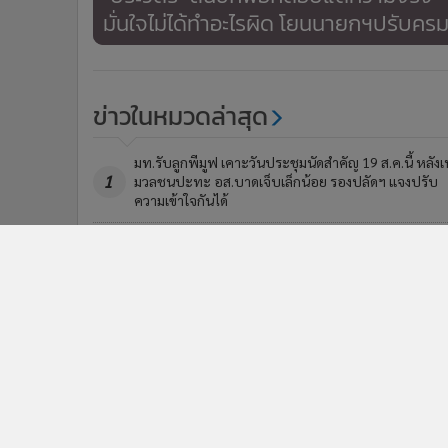
มั่นใจไม่ได้ทำอะไรผิด โยนนายกฯปรับครม
ข่าวในหมวดล่าสุด
มท.รับลูกพีมูฟ เคาะวันประชุมนัดสำคัญ 19 ส.ค.นี้ หลังเ
1
มวลชนปะทะ อส.บาดเจ็บเล็กน้อย รองปลัดฯ แจงปรับ
ความเข้าใจกันได้
รัฐบาลโต้ “ไอซ์” ปมงบน้ำบาดาล ตัวเลขสะท้อนจำนวน
3
สส.และเขตพื้นที่ ชี้ พื้นที่พรรคส้มเฉลี่ยต่อแห่งสูงสุด
ข่า
ติดตามข่าวสารผ่านทาง LIN