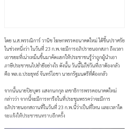
โดย น.ส.พรรณิการ์ วานิช โฆษกพรรคอนาคตใหม่ ได้ขึ้นปราศรัย
ในช่วงหนึ่งว่า ในวันที่ 23 ก.พ.จะมีการอภิปรายนอกสภา ถึงเวลา
เอาขยะที่เน่าเหม็นขึ้นมาคัดแยกให้ประชาชนรู้ว่าถูกผู้นำเอา
ภาษีประชาชนไปย่ำยีอย่างไร ดังนั้น วันนี้ไม่ใช่วันที่เราต้องกลัว
คือ พล.อ.ประยุทธ์ จันทร์โอชา นายกรัฐมนตรีที่ต้องกลัว
จากนั้นนายปิยบุตร แสงกนกกุล เลขาธิการพรรคอนาคตใหม่
กล่าวว่า จากนี้จะมีการหารือในที่ประชุมพรรคว่าจะมีการ
อภิปรายนอกสถานที่ในวันที่ 23 ก.พ.นี้ว่าเป็นที่ไหน และเวลาใด
จะแจ้งให้ประชาชนทราบอีกครั้ง