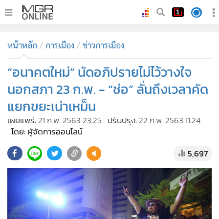
•
หน้าหลัก
หน้าหลัก
การเมือง
ข่าวการเมือง
•
ทันเหตุการณ์
•
“อนาคตใหม่” นัดอภิปรายไม่ไว้วางใจ
ภาคใต้
•
ภูมิภาค
นอกสภา 23 ก.พ. - “ช่อ” ลั่นถึงเวลาคัด
•
Online Section
แยกขยะเน่าเหม็น
•
บันเทิง
เผยแพร่:
21 ก.พ. 2563 23:25
ปรับปรุง:
22 ก.พ. 2563 11:24
•
ผู้จัดการรายวัน
โดย: ผู้จัดการออนไลน์
•
คอลัมนิสต์
5,697
•
ละคร
•
CbizReview
•
Cyber BIZ
•
ผู้จัดกวน