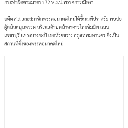
กระทำผิดตามมาตรา 72 พ.ร.ป.พรรคการเมืองฯ
อดีต ส.ส.และสมาชิกพรรคอนาคตใหม่ได้ขึ้นเวทีปราศรัย พบปะ
ผู้สนับสนุนพรรค บริเวณด้านหน้าอาคารไทยซัมมิท ถนน
เพชรบุรี แขวงบางกะปิ เขตห้วยขวาง กรุงเทพมหานคร ซึ่งเป็น
สถานที่ตั้งของพรรคอนาคตใหม่