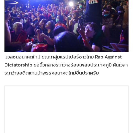
•
Good health & Well-being
•
Green Innovation & SD
•
Management & HR
•
MGR Live
•
Infographic
•
การเมือง
•
ท่องเที่ยว
มวลชนอนาคตใหม่ ขณะกลุ่มแรปเปอร์ชาวไทย Rap Against
Dictatorship ขอนิ้วกลางระหว่างร้องเพลงประเทศกูมี คั่นเวลา
•
กีฬา
ระหว่างอดีตแกนนำพรรคอนาคตใหม่ขึ้นปราศรัย
•
ต่างประเทศ
•
Special Scoop
•
เศรษฐกิจ-ธุรกิจ
•
จีน
•
ชุมชน-คุณภาพชีวิต
•
อาชญากรรม
•
Motoring