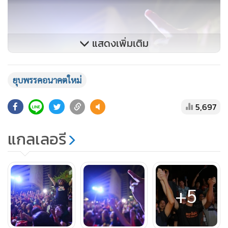
แสดงเพิ่มเติม
ยุบพรรคอนาคตใหม่
5,697
แกลเลอรี
มวลชนอนาคตใหม่ ขณะกลุ่มแรปเปอร์ชาวไทย Rap Against
Dictatorship ขอนิ้วกลางระหว่างร้องเพลงประเทศกูมี คั่นเวลา
ระหว่างอดีตแกนนำพรรคอนาคตใหม่ขึ้นปราศรัย
+5