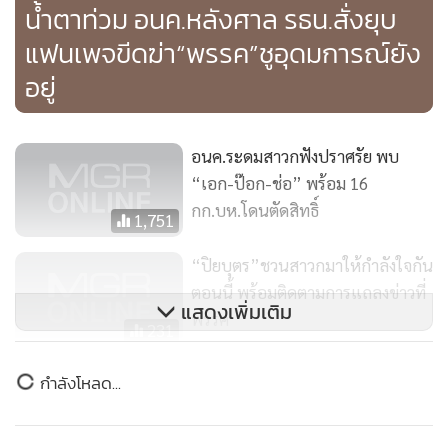
น้ำตาท่วม อนค.หลังศาล รธน.สั่งยุบ
แฟนเพจขีดฆ่า“พรรค”ชูอุดมการณ์ยัง
อยู่
อนค.ระดมสาวกฟังปราศรัย พบ
“เอก-ป๊อก-ช่อ” พร้อม 16
กก.บห.โดนตัดสิทธิ์
1,751
“ปิยบุตร”ชวนสาวกมาให้กำลังใจกัน
ตอนนี้ พร้อมติดตามการแถลงข่าวที่
แสดงเพิ่มเติม
พรรค
231
อนค.แถลงปิดคดีเงินกู้นอกศาล
ข่าวในหมวดล่าสุด
รธน. แจง 5 เหตุผลไม่ผิด
194
“ธรรมนัส” ลุยใต้ตั้งศูนย์ประสานงานทั่วพื้นที่–ผุด