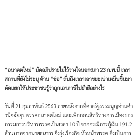
•
เกม
•
วิทยาศาสตร์
•
SMEs
•
หุ้น
•
อินโดจีน
•
กองทุนรวม
•
Celeb Online
“อนาคตใหม่” นัดอภิปรายไม่ไว้วางใจนอกสภา 23 ก.พ.นี้ เวลา
•
Factcheck
สถานที่ยังไม่ระบุ ด้าน “ช่อ” ลั่นถึงเวลาเอาขยะเน่าเหม็นขึ้นมา
•
ญี่ปุ่น
คัดแยกให้ประชาชนรู้ว่าถูกเอาภาษีไปย่ำยีอย่างไร
•
News1
•
Gotomanager
วันที่ 21 กุมภาพันธ์ 2563 ภายหลังจากที่ศาลรัฐธรรมนูญอ่านคำ
วนิจฉัยยุบพรรคอนาคตใหม่ และเพิกถอนสิทธิทางการเมืองของ
กรรมการบริหารพรรคเป็นเวลา 10 ปี จากกรณีการกู้เงิน 191.2
ล้านบาทจากนายธนาธร จึงรุ่งเรืองกิจ หัวหน้าพรรค ซึ่งเป็นการ