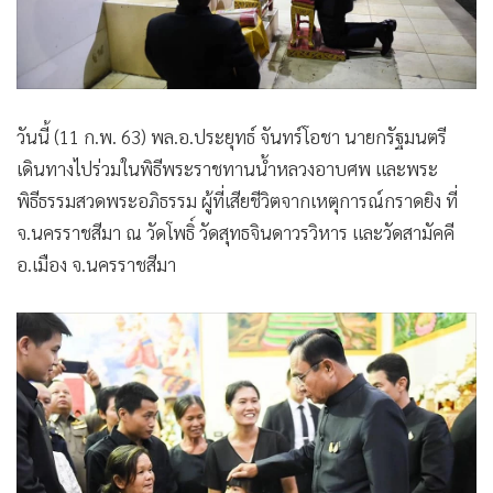
•
Good health & Well-being
•
Green Innovation & SD
•
Management & HR
•
MGR Live
วันนี้ (11 ก.พ. 63) พล.อ.ประยุทธ์ จันทร์โอชา นายกรัฐมนตรี
•
Infographic
เดินทางไปร่วมในพิธีพระราชทานน้ำหลวงอาบศพ และพระ
•
การเมือง
พิธีธรรมสวดพระอภิธรรม ผู้ที่เสียชีวิตจากเหตุการณ์กราดยิง ที่
•
ท่องเที่ยว
จ.นครราชสีมา ณ วัดโพธิ์ วัดสุทธจินดาวรวิหาร และวัดสามัคคี
•
กีฬา
อ.เมือง จ.นครราชสีมา
•
ต่างประเทศ
•
Special Scoop
•
เศรษฐกิจ-ธุรกิจ
•
จีน
•
ชุมชน-คุณภาพชีวิต
•
อาชญากรรม
•
Motoring