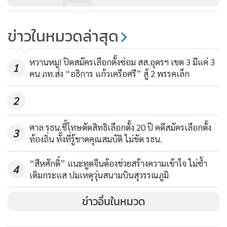
142
รับร่าง 2 วีรบุรุษออกจาก
ข่าวในหมวดล่าสุด
รพ.มหาราชนครราชสีมา
5,054
หวานหมู! ปิดสมัครเลือกตั้งซ่อม สส.อุดรฯ เขต 3 มีแค่ 3
1
คน ภท.ส่ง “อธิการ แก้วเครือศรี” สู้ 2 พรรคเล็ก
2
ศาล รธน.ชี้โทษตัดสิทธิเลือกตั้ง 20 ปี คดีสมัครเลือกตั้ง
3
ท้องถิ่น ทั้งที่รู้ขาดคุณสมบัติ ไม่ขัด รธน.
“สีหศักดิ์” แนะทูตจีนต้องช่วยสร้างความเข้าใจ ไม่ซ้ำ
4
เติมกระแส ปมเหตุวุ่นสนามบินสุวรรณภูมิ
ข่าวอื่นในหมวด