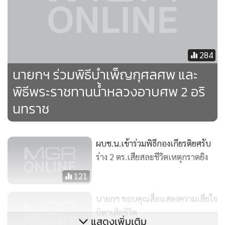
284
นายกฯ ร่วมพิธีบำเพ็ญกุศลศพ และ
พิธีพระราชทานน้ำหลวงอาบศพ 2 อริ
นทราช
ผบช.น.เข้าร่วมพิธีกองเกียรติยศรับ
ร่าง 2 ตร.เสียสละชีวิตเหตุกราดยิง
121
นายกฯ ขอบคุณสื่อแสดงความเสียใจ
บิดาเสียชีวิต
แสดงเพิ่มเติม