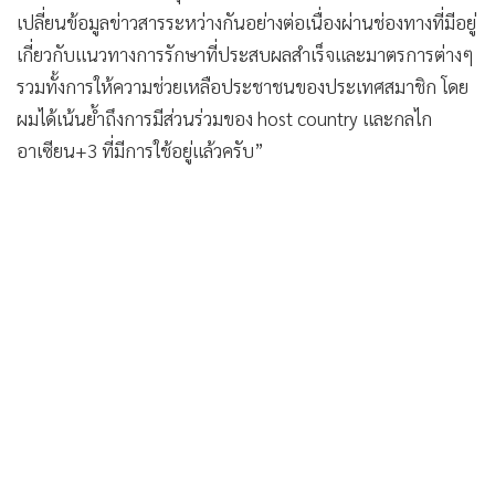
โอชา นายกรัฐมนตรี และรมว.กลาโหม โพสต์ข้อความระบุว่า
•
เกม
“เช้านี้ผมได้พูดคุยหารือกับประธานาธิบดีอินโดนีเชีย @jokowi
•
วิทยาศาสตร์
เกี่ยวกับแนวทางของ #ASEAN ที่จะร่วมมือกันแก้ไขปัญหา
•
SMEs
#ไวรัสโคโรนาสายพันธุ์ใหม่2019 โดยเฉพาะในเรื่องของการแลก
•
หุ้น
เปลี่ยนข้อมูลข่าวสารระหว่างกันอย่างต่อเนื่องผ่านช่องทางที่มีอยู่
•
อินโดจีน
เกี่ยวกับแนวทางการรักษาที่ประสบผลสำเร็จและมาตรการต่างๆ
•
กองทุนรวม
รวมทั้งการให้ความช่วยเหลือประชาชนของประเทศสมาชิก โดย
•
Celeb Online
ผมได้เน้นย้ำถึงการมีส่วนร่วมของ host country และกลไก
•
Factcheck
อาเซียน+3 ที่มีการใช้อยู่แล้วครับ”
•
ญี่ปุ่น
•
News1
•
Gotomanager
ไวรัสโคโรนาสายพันธุ์ใหม่2019
ไวรัสโคโรนา