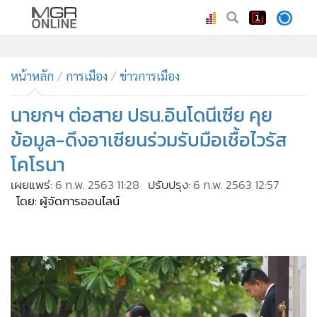
•
หน้าหลัก
•
หน้าหลัก
ทันเหตุการณ์
การเมือง
ข่าวการเมือง
•
ภาคใต้
นายกฯ ต่อสาย ปธน.อินโดนีเซีย คุย
•
ภูมิภาค
ข้อมูล-ดึงอาเซียนร่วมรับมือเชื้อไวรัส
•
Online Section
โคโรนา
•
บันเทิง
เผยแพร่:
6 ก.พ. 2563 11:28
ปรับปรุง:
6 ก.พ. 2563 12:57
•
ผู้จัดการรายวัน
โดย: ผู้จัดการออนไลน์
•
คอลัมนิสต์
•
ละคร
•
CbizReview
•
Cyber BIZ
•
ผู้จัดกวน