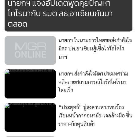
นายกฯ แจงอัปเดตพูดคุยปัญหา
โคโรนากับ รมต.สธ.อาเซียนกันมา
ตลอด
นายกฯ ส่งกำลังใจมิตรประเทศร่วม
คลี่คลายสถานการณ์ไวรัสโคโรนา
โดยเร็ว
“ประยุทธ์” ขู่ลงดาบหากพบร้อง
เรียนหน้ากากอนามัย-เจลล้างมือ ขึ้น
แสดงเพิ่มเติม
ราคา-กักตุนสินค้า
เวทีอาเซียน+3 เน้นหารือความร่วม
กำลังโหลด...
มือต่อสู้การกีดกันทางการค้า