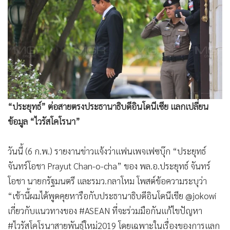
•
Good health & Well-being
•
Green Innovation & SD
•
Management & HR
•
MGR Live
•
Infographic
•
การเมือง
•
ท่องเที่ยว
•
กีฬา
•
ต่างประเทศ
•
Special Scoop
•
เศรษฐกิจ-ธุรกิจ
“ประยุทธ์” ต่อสายตรงประธานาธิบดีอินโดนีเซีย แลกเปลี่ยน
•
จีน
ข้อมูล “ไวรัสโคโรนา”
•
ชุมชน-คุณภาพชีวิต
วันนี้ (6 ก.พ.) รายงานข่าวแจ้งว่าแฟนเพจเฟซบุ๊ก “ประยุทธ์
•
อาชญากรรม
จันทร์โอชา Prayut Chan-o-cha” ของ พล.อ.ประยุทธ์ จันทร์
•
Motoring