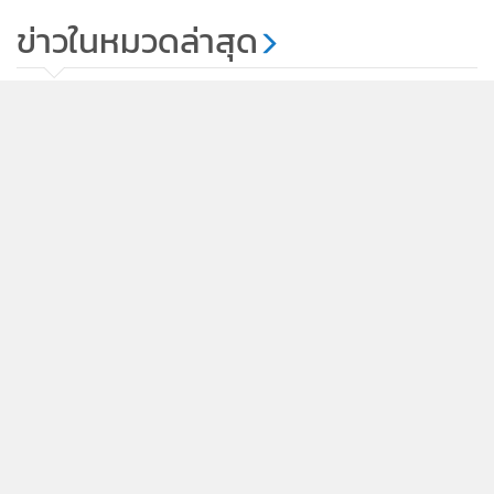
บุญคุณ 5 ส.ส.เศรษฐกิจใหม่ได้เข้า
ข่าวในหมวดล่าสุด
สภาเพราะใคร
139
“ภราดร” ถกด่วนเยียวยาเหตุ รร.นนทบุรี เทียบเคียง 4
1
เหตุการณ์ที่ผ่านมา เสียชีวิตช่วยรายละ 1 ล้าน
2
นายกฯ ลงดูจุดกราดยิง สั่งตั้งด่านตรวจปืนทั่วประเทศ ปิด
3
ช่อง ปชช.พกอาวุธในที่สาธารณะ
ปธ.วุฒิฯ ต้อนรับผู้นำเมียนมา ดันสัมพันธ์ 2 ชาติ การค้า
4
มั่นคง แก้ผิด กม.-ปัญหาธรรมชาติ รับปากเดินหน้า ปชต.
ข่าวอื่นในหมวด