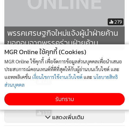
279
พรรคเศรษฐกิจใหม่แจ้งผู้นำฝ่ายค้าน
ขอถอนจากพรรคร่วมฝ่ายค้าน
MGR Online ใช้คุกกี้ (Cookies)
MGR Online ใช้คุกกี้ เพื่อจัดการข้อมูลส่วนบุคคลเพื่อนำเสนอ
"มิ่งขวัญ"นัดแถลงจุดยืนทางการ
ประสบการณ์คอนเทนต์ที่ดีที่สุดให้กับผู้อ่านบนเว็บไซต์ และ
เมืองพรุ่งนี้ หลังเศรษฐกิจใหม่ถอน
แอพพลิเคชั่น
เงื่อนไขการใช้งานเว็บไซต์
และ
นโยบายสิทธิ
ตัวจากพรรคร่วมฝ่ายค้าน
141
ส่วนบุคคล
โฆษก พปชร.เมิน"เต้"เสนอ
รับทราบ
ดึง"มิ่งขวัญ"นั่ง รมว.คลังแทน"อุตตม"
137
แสดงเพิ่มเติม
"มิ่งขวัญ"ยืนยันยังอยู่ฝ่ายค้าน ทวง