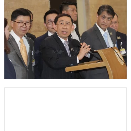
•
Good health & Well-being
•
Green Innovation & SD
•
Management & HR
•
MGR Live
•
Infographic
•
การเมือง
•
ท่องเที่ยว
•
กีฬา
•
ต่างประเทศ
•
Special Scoop
•
เศรษฐกิจ-ธุรกิจ
•
จีน
•
ชุมชน-คุณภาพชีวิต
•
อาชญากรรม
•
Motoring