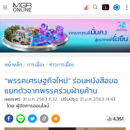
•
หน้าหลัก
•
ทันเหตุการณ์
•
ภาคใต้
•
ภูมิภาค
•
Online Section
หน้าหลัก
การเมือง
ข่าวการเมือง
•
บันเทิง
•
ผู้จัดการรายวัน
“พรรคเศรษฐกิจใหม่” ร่อนหนังสือขอ
•
คอลัมนิสต์
แยกตัวจากพรรคร่วมฝ่ายค้าน
•
ละคร
เผยแพร่:
31 ม.ค. 2563 11:32
ปรับปรุง:
31 ม.ค. 2563 14:43
•
CbizReview
โดย: ผู้จัดการออนไลน์
•
Cyber BIZ
4,351
•
ผู้จัดกวน