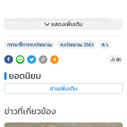
ด้านนายคำนูณ สิทธิสมาน โฆษกคณะกรรมาธิการวิสามัญ
แสดงเพิ่มเติม
กิจการวุฒิสภา หรือวิปวุฒิสภา แถลงชี้แจงแนวทางการพิจารณา
ร่างพระราชบัญญัติงบประมาณรายจ่ายประจำปีงบประมาณ
พ.ศ. 2563 โดยแนวทางล่าสุดหลังจากที่ได้มีการหารือระหว่าง
กรรมาธิการงบประมาณ
งบประมาณ 2563
ส.ว.
นายพรเพชร วิชิตชลชัย ประธานวุฒิสภา และรองประธานทั้งสอง
81
ซึ่งมีความเห็นกำหนดทิศทาง หลังจากที่ทราบว่า สมาชิกมีความ
สนใจเข้าร่วมอภิปรายเป็นจำนวนมาก ประธานวุฒิสภาจึงมี
ยอดนิยม
กำหนดให้สมาชิกผู้ประสงค์จะอภิปรายให้แจ้งความจำนงเพิ่มเติม
ภายในวันนี้ เวลา 12.00 น. ขณะที่การกำหนดระยะเวลาการ
อ่านเพิ่มเติม
อภิปรายของแต่ละ ส.ว. ประธานวุฒิสภาเห็นชอบให้ไม่ต้อง
กำหนดระยะเวลาการอภิปราย หากการอภิปรายนั้นมีเนื้อหา
ข่าวที่เกี่ยวข้อง
สาระไม่ขัดต่อข้อบังคับการประชุม แต่ทั้งนี้ก็ขึ้นอยู่กับดุลพินิจ
ของประธานวุฒิสภาจะพิจารณาตามความเหมาะสมด้วย ส่วน
เรื่องของการลงมติในวันนี้ หากว่ามีเนื้อหาสาระการอภิปรายที่