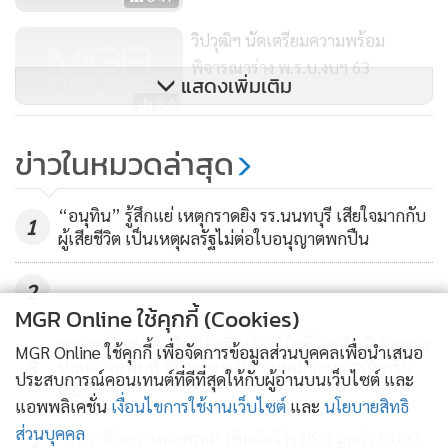
วิปวุฒิฯ นัดเตรียมความพร้อม
พิจารณาร่าง พ.ร.บ.งบฯ 63
แสดงเพิ่มเติม
84
ส.ว.โวยตัดงบปราบโกงเรียบ ปูดอดีต
ข่าวในหมวดล่าสุด
รมต.โยกงบเข้าพื้นที่ จี้ฟันจนท.ทิ้ง
เงินรัฐชนะคดี
1,616
“อนุทิน” รู้สึกแย่ เหตุกราดยิง รร.นนทบุรี เสียใจมากกับ
1
ผู้เสียชีวิต เป็นเหตุผลรัฐไม่ต่อใบอนุญาตพกปืน
2
MGR Online ใช้คุกกี้ (Cookies)
ศาลยกฟ้อง! คดีอดีตปลัดจังหวัดภูเก็ตฟ้องอธิบดีปกครอง
MGR Online ใช้คุกกี้ เพื่อจัดการข้อมูลส่วนบุคคลเพื่อนำเสนอ
3
ปมเด้งพ้นพื้นที่ ชี้ทำถูกระเบียบ เหตุมีข้อหา “เรียกรับ
ประสบการณ์คอนเทนต์ที่ดีที่สุดให้กับผู้อ่านบนเว็บไซต์ และ
เงิน"
แอพพลิเคชั่น
เงื่อนไขการใช้งานเว็บไซต์
และ
นโยบายสิทธิ
ส่วนบุคคล
"ลิซ่า" จับตา "หมอสรณ" เซ็นจัดจ้าง USO มูลค่า 5,000