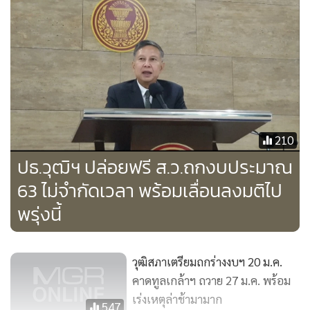
สำคัญและเป็นประโยชน์ต่อภาพรวมของประเทศเป็นจำนวน
มากก็อาจขยายเวลาการอภิปรายและลงมติออกไปในวันพรุ่งนี้
(21 ม.ค.)
210
ปธ.วุฒิฯ ปล่อยฟรี ส.ว.ถกงบประมาณ
63 ไม่จำกัดเวลา พร้อมเลื่อนลงมติไป
พรุ่งนี้
วุฒิสภาเตรียมถกร่างงบฯ 20 ม.ค.
คาดทูลเกล้าฯ ถวาย 27 ม.ค. พร้อม
เร่งเหตุล่าช้ามามาก
547