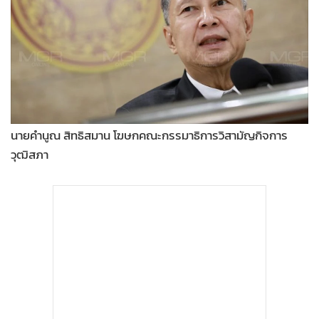
•
Good health & Well-being
•
Green Innovation & SD
•
Management & HR
•
MGR Live
•
Infographic
•
การเมือง
•
ท่องเที่ยว
นายคำนูณ สิทธิสมาน โฆษกคณะกรรมาธิการวิสามัญกิจการ
วุฒิสภา
•
กีฬา
•
ต่างประเทศ
•
Special Scoop
•
เศรษฐกิจ-ธุรกิจ
•
จีน
•
ชุมชน-คุณภาพชีวิต
•
อาชญากรรม
•
Motoring