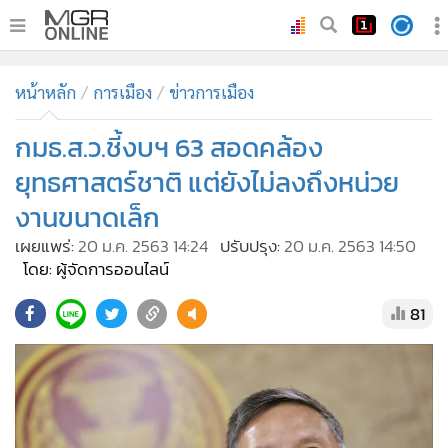
•
หน้าหลัก
หน้าหลัก
การเมือง
ข่าวการเมือง
•
ทันเหตุการณ์
•
กมธ.ส.ว.ชี้งบฯ 63 สอดคล้อง
ภาคใต้
•
ภูมิภาค
ยุทธศาสตร์ชาติ แต่ยังไม่ลงถึงหน่วย
•
Online Section
งานขนาดเล็ก
•
บันเทิง
เผยแพร่:
20 ม.ค. 2563 14:24
ปรับปรุง:
20 ม.ค. 2563 14:50
•
ผู้จัดการรายวัน
โดย: ผู้จัดการออนไลน์
•
คอลัมนิสต์
81
•
ละคร
•
CbizReview
•
Cyber BIZ
•
ผู้จัดกวน