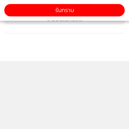
4
ล้าน แม้ กก.สรรหาลงมติขาดคุณสมบัติ
รับทราบ
ข่าวอื่นในหมวด