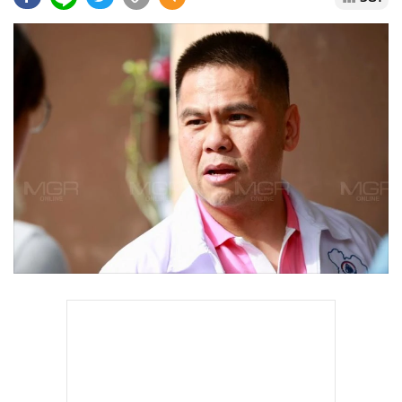
•
Good health & Well-being
•
Green Innovation & SD
•
Management & HR
•
MGR Live
•
Infographic
•
การเมือง
•
ท่องเที่ยว
•
กีฬา
•
ต่างประเทศ
•
Special Scoop
•
เศรษฐกิจ-ธุรกิจ
•
จีน
•
ชุมชน-คุณภาพชีวิต
•
อาชญากรรม
•
Motoring