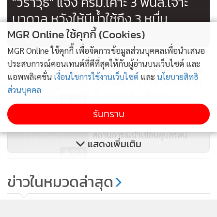
"วราวุธ" แจง ครม.เคาะ 3 พันล.เจาะ
บาดาล หวังให้มีน้ำใช้ถึง​ 3​ หมื่น
ล.ลูกบาศก์คิว
MGR Online ใช้คุกกี้ (Cookies)
MGR Online ใช้คุกกี้ เพื่อจัดการข้อมูลส่วนบุคคลเพื่อนำเสนอ
ประสบการณ์คอนเทนต์ที่ดีที่สุดให้กับผู้อ่านบนเว็บไซต์ และ
“บิ๊กป้อม” เผยหาน้ำใต้ดิน-บนดิน
แอพพลิเคชั่น
เงื่อนไขการใช้งานเว็บไซต์
และ
นโยบายสิทธิ
แก้ภัยแล้ง เท 3 พันล้านจัดการ ให้
ส่วนบุคคล
พ้นราชการ ตร.เอี่ยวยาฯ
132
รับทราบ
อธิบดีกรมชลประทานห่วง
สถานการณ์น้ำเขื่อนอุบลรัตน์
แสดงเพิ่มเติม
818
“สมศักดิ์” ตอบ ส.ว.ยกเลิกกำไล
ข่าวในหมวดล่าสุด
EM ที่มีปัญหาแล้ว ยังไร้งบซื้อใหม่
กำลังทำ TOR
93
รัฐบาลเร่งแก้ดินทรุดรถไฟฟ้าสายสีม่วง วงเวียนใหญ่