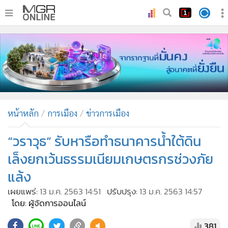
•
หน้าหลัก
•
ทันเหตุการณ์
•
ภาคใต้
•
ภูมิภาค
•
Online Section
หน้าหลัก
การเมือง
ข่าวการเมือง
•
บันเทิง
•
ผู้จัดการรายวัน
“วราวุธ” รับหารือทำธนาคารน้ำใต้ดิน
•
คอลัมนิสต์
เล็งยกเว้นธรรมเนียมเกษตรกรช่วงภัย
•
ละคร
แล้ง
•
CbizReview
เผยแพร่:
13 ม.ค. 2563 14:51
ปรับปรุง:
13 ม.ค. 2563 14:57
•
Cyber BIZ
โดย: ผู้จัดการออนไลน์
•
ผู้จัดกวน
381