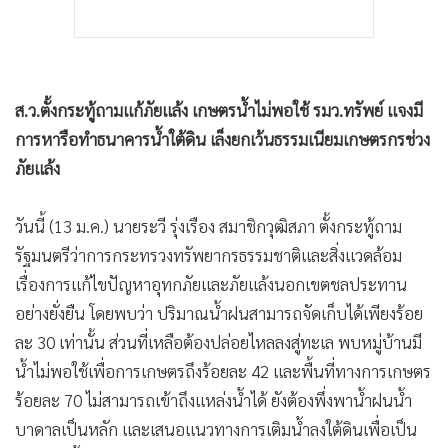
ส.ว.ตั้งกระทู้ถามแก้ภัยแล้ง เกษตรน้ำไม่พอใช้ รมว.ทรัพย์ แจงมี
การหารือทำธนาคารน้ำใต้ดิน เล็งยกเว้นธรรมเนียมเกษตรกรช่วง
ภัยแล้ง
วันนี้ (13 ม.ค.) นายระวี รุ่งเรือง สมาชิกวุฒิสภา ตั้งกระทู้ถาม
รัฐมนตรีว่าการกระทรวงทรัพยากรธรรมชาติและสิ่งแวดล้อม
เรื่องการแก้ไขปัญหาอุทกภัยและภัยแล้งนอกเขตชลประทาน
อย่างยั่งยืน โดยพบว่า ปริมาณน้ำฝนสามารถจัดเก็บได้เพียงร้อย
ละ 30 เท่านั้น ส่วนที่เหลือต้องปล่อยไหลลงสู่ทะเล พบหมู่บ้านมี
น้ำไม่พอใช้เพื่อการเกษตรถึงร้อยละ 42 และพื้นที่ทางการเกษตร
ร้อยละ 70 ไม่สามารถเข้าถึงแหล่งน้ำได้ ยังต้องพึ่งพาน้ำฝนน้ำ
บาดาลเป็นหลัก และเสนอแนวทางการเติมน้ำลงใต้ดินเพื่อเป็น