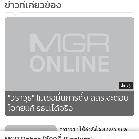
ข่าวที่เกี่ยวข้อง
เมื่อถามว่า ในความคิดเห็นของพรรค ชทพ.เชื่อว่าจะแก้ไข
รัฐธรรมนูญได้หรือไม่ นายวราวุธ กล่าวว่า เชื่อว่าคงไม่เกินความ
สามารถ แต่ต้องไปหารือกันในชั้น กมธ. เพื่อหาจุดร่วมกับพรรค
อื่นๆ ด้วย
79
"วราวุธ" ไม่เชื่อมั่นการตั้ง สสร.จะตอบ
โจทย์แก้ รธน.ได้จริง
“วราวุธ” ให้กำลังใจ 4 งูเห่า อนค.
รับยังไม่มีทาบทามเข้า ชทพ.ขอ