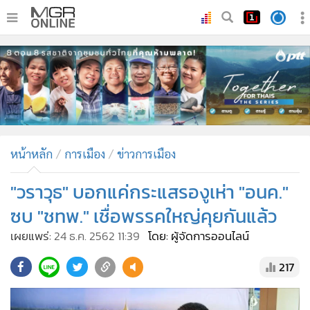
•
หน้าหลัก
•
ทันเหตุการณ์
•
ภาคใต้
•
ภูมิภาค
•
Online Section
หน้าหลัก
การเมือง
ข่าวการเมือง
•
บันเทิง
•
ผู้จัดการรายวัน
"วราวุธ" บอกแค่กระแสรองูเห่า "อนค."
•
คอลัมนิสต์
ซบ "ชทพ." เชื่อพรรคใหญ่คุยกันแล้ว
•
ละคร
เผยแพร่:
24 ธ.ค. 2562 11:39
โดย: ผู้จัดการออนไลน์
•
CbizReview
217
•
Cyber BIZ
•
ผู้จัดกวน