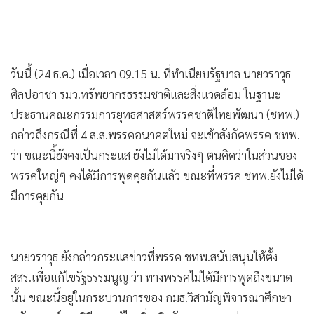
วันนี้ (24 ธ.ค.) เมื่อเวลา 09.15 น. ที่ทำเนียบรัฐบาล นายวราวุธ
ศิลปอาชา รมว.ทรัพยากรธรรมชาติและสิ่งแวดล้อม ในฐานะ
ประธานคณะกรรมการยุทธศาสตร์พรรคชาติไทยพัฒนา (ชทพ.)
กล่าวถึงกรณีที่ 4 ส.ส.พรรคอนาคตใหม่ จะเข้าสังกัดพรรค ชทพ.
ว่า ขณะนี้ยังคงเป็นกระแส ยังไม่ได้มาจริงๆ ตนคิดว่าในส่วนของ
พรรคใหญ่ๆ คงได้มีการพูดคุยกันแล้ว ขณะที่พรรค ชทพ.ยังไม่ได้
มีการคุยกัน
นายวราวุธ ยังกล่าวกระแสข่าวที่พรรค ชทพ.สนับสนุนให้ตั้ง
สสร.เพื่อแก้ไขรัฐธรรมนูญ ว่า ทางพรรคไม่ได้มีการพูดถึงขนาด
นั้น ขณะนี้อยู่ในกระบวนการของ กมธ.วิสามัญพิจารณาศึกษา