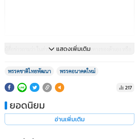
แสดงเพิ่มเติม
ผู้สื่อข่าวถามว่า ในส่วนของ ชทพ.จะยึดแนวทางของตัวเอง หรือ
แนวทางรัฐบาล นายวราวุธ กล่าวว่า ของเราขึ้นอยู่กับว่าต้องมี
ประชาชนเข้ามามีส่วนร่วมให้มากที่สุด ส่วนพรรคอื่นจะมีความ
พรรคชาติไทยพัฒนา
พรรคอนาคตใหม่
เห็นอย่างไรจะต้องมาพูดคุยกัน ส่วนแนวทางการตั้ง สรร.จะใช้ใน
ยุคนี้ได้หรือไม่นั้น ตอบยาก เพราะรัฐธรรมนูญปี 2540 มันเกิดขึ้น
217
ประมาณ 20 ปีมาแล้ว เมื่อเวลาผ่านไป แนวความคิดและกลไก
ยอดนิยม
ต่างๆ อาจจะเปลี่ยนไป กลไกที่ใช้ได้ผลดีเมื่อ 20 ปีที่แล้วอาจจะ
ไม่ประสบผลสำเร็จ อาจจะต้องมานั่งทบทวนหรือหาวิธี ในมุมของ
อ่านเพิ่มเติม
พรรค ชทพ.มองว่าต้องเปิดช่องให้แก้ไขรัฐธรรมนูญได้ก่อน ถึงจะ
ไปเจาะเป็นประเด็นๆ