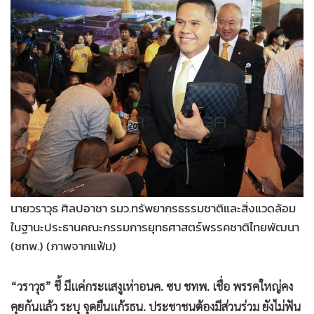
•
Good health & Well-being
•
Green Innovation & SD
•
Management & HR
•
MGR Live
•
Infographic
•
การเมือง
•
ท่องเที่ยว
•
กีฬา
•
ต่างประเทศ
•
Special Scoop
นายวราวุธ ศิลปอาชา รมว.ทรัพยากรธรรมชาติและสิ่งแวดล้อม
•
เศรษฐกิจ-ธุรกิจ
ในฐานะประธานคณะกรรมการยุทธศาสตร์พรรคชาติไทยพัฒนา
•
จีน
(ชทพ.) (ภาพจากแฟ้ม)
•
ชุมชน-คุณภาพชีวิต
•
อาชญากรรม
“วราวุธ” ชี้ มีแค่กระแสงูเห่าอนค. ซบ ชทพ. เชื่อ พรรคใหญ่คง
•
Motoring
คุยกันแล้ว ระบุ จุดยืนแก้รธน. ประชาชนต้องมีส่วนร่วม ยังไม่ฟัน