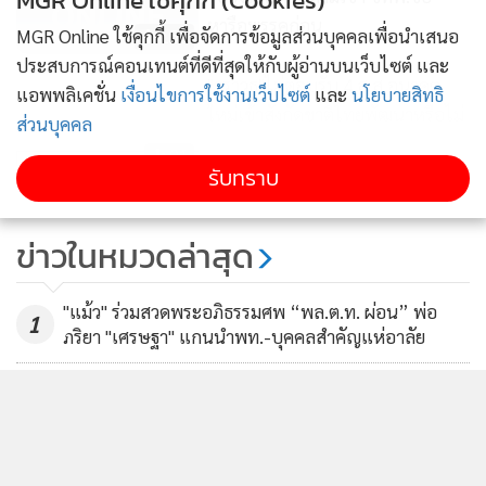
MGR Online ใช้คุกกี้ (Cookies)
หารือพรรคก่อน
MGR Online ใช้คุกกี้ เพื่อจัดการข้อมูลส่วนบุคคลเพื่อนำเสนอ
150
ประสบการณ์คอนเทนต์ที่ดีที่สุดให้กับผู้อ่านบนเว็บไซต์ และ
"วราวุธ"ไม่ตอบรับ 4 ส.ส.อนาคต
แอพพลิเคชั่น
เงื่อนไขการใช้งานเว็บไซต์
และ
นโยบายสิทธิ
ใหม่เข้าสังกัดชาติไทยพัฒนาหรือไม่
ส่วนบุคคล
91
แสดงเพิ่มเติม
รับทราบ
"กวินนาถ" ลั่นย้ายซบ "ชัช เตาปูน"
สยบลือไปพลังประชารัฐ
ข่าวในหมวดล่าสุด
2,456
"แม้ว" ร่วมสวดพระอภิธรรมศพ “พล.ต.ท. ผ่อน” พ่อ
1
ภริยา "เศรษฐา" แกนนำพท.-บุคคลสำคัญแห่อาลัย
2
"ศุภมาส" ห่วงเทรนด์ดูดไขมันสร้างร่อง 11 สั่ง สคบ. บูรณ
3
าการตรวจสอบคลินิกเสริมความงาม ย้ำราคาที่โฆษณา