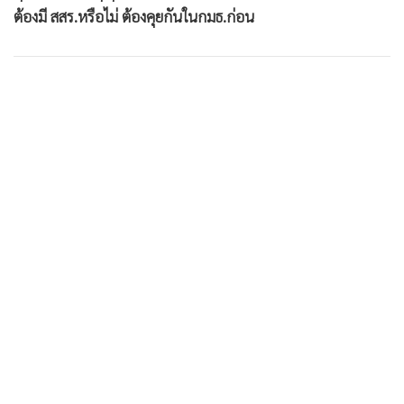
•
เกม
ต้องมี สสร.หรือไม่ ต้องคุยกันในกมธ.ก่อน
•
วิทยาศาสตร์
•
SMEs
•
หุ้น
•
อินโดจีน
•
กองทุนรวม
•
Celeb Online
•
Factcheck
•
ญี่ปุ่น
•
News1
•
Gotomanager