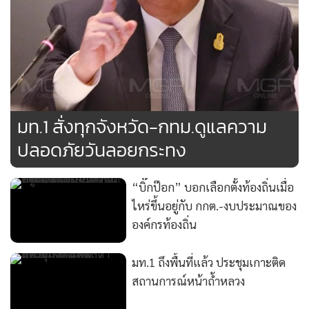
มท.1 สั่งทุกจังหวัด-กทม.ดูแลความ
ปลอดภัยวันลอยกระทง
“บิ๊กป๊อก” บอกเลือกตั้งท้องถิ่นเมื่อ
ไหร่ขึ้นอยู่กับ กกต.-งบประมาณของ
องค์กรท้องถิ่น
มท.1 ถึงพื้นที่แล้ว ประชุมเกาะติด
สถานการณ์หน้าถ้ำหลวง