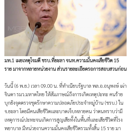
•
Good health & Well-being
•
Green Innovation & SD
•
Management & HR
•
MGR Live
•
Infographic
•
การเมือง
•
ท่องเที่ยว
มท.1 เผยเหตุโจมตี ชรบ.ที่ยะลา จนท.ความมั่นคงเสียชีวิต 15
•
กีฬา
ราย มาจากหลายหน่วยงาน ส่วนรายละเอียดรอการสอบสวนก่อน
•
ต่างประเทศ
•
Special Scoop
วันนี้ (6 พ.ย.) เวลา 09.00 น. ที่ทำเนียบรัฐบาล พล.อ.อนุพงษ์ เผ่า
•
เศรษฐกิจ-ธุรกิจ
จินดา รมว.มหาดไทย ให้สัมภาษณ์ถึงการเกิดเหตุปะทะ คนร้าย
•
จีน
บุกยิงจุดตรวจชุดรักษาความปลอดภัยประจำหมู่บ้าน (ชรบ.) ใน
•
ชุมชน-คุณภาพชีวิต
จ.ยะลา โดยมีคนเสียชีวิตและบาดเจ็บหลายคน ว่าตนทราบว่ามี
•
อาชญากรรม
เหตุการณ์ปะทะจนเกิดการสูญเสียทั้งในพื้นที่และเสียชีวิตที่โรง
•
Motoring
พยาบาล มีหน่วยงานความมั่นคงเสียชีวิตรวมทั้งสิ้น 15 ราย มา