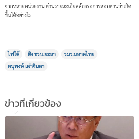
•
เกม
จากหลายหน่วยงาน ส่วนรายละเอียดต้องรอการสอบสวนว่าเกิด
•
วิทยาศาสตร์
ขึ้นได้อย่างไร
•
SMEs
•
หุ้น
•
อินโดจีน
•
กองทุนรวม
ไฟใต้
ยิง ชรบ.ยะลา
รมว.มหาดไทย
•
Celeb Online
อนุพงษ์ เผ่าจินดา
•
Factcheck
•
ญี่ปุ่น
•
News1
ข่าวที่เกี่ยวข้อง
•
Gotomanager