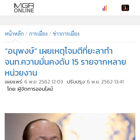
•
หน้าหลัก
•
หน้าหลัก
ทันเหตุการณ์
การเมือง
ข่าวการเมือง
•
ภาคใต้
“อนุพงษ์” เผยเหตุโจมตีที่ยะลาทำ
•
ภูมิภาค
จนท.ความมั่นคงดับ 15 รายจากหลาย
•
Online Section
หน่วยงาน
•
บันเทิง
เผยแพร่:
6 พ.ย. 2562 12:03
ปรับปรุง:
6 พ.ย. 2562 13:41
•
ผู้จัดการรายวัน
โดย: ผู้จัดการออนไลน์
•
คอลัมนิสต์
•
ละคร
•
CbizReview
•
Cyber BIZ
•
ผู้จัดกวน