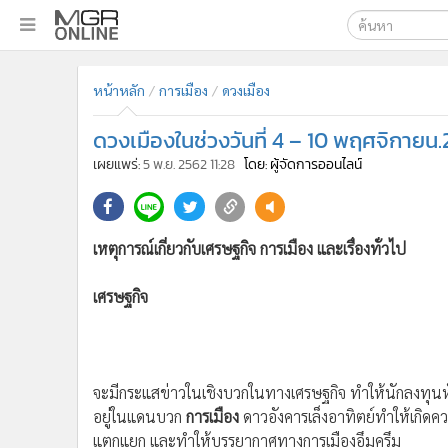
เลือกเครื่องมือท
•
หน้าหลัก
หน้าหลัก
การเมือง
ดวงเมือง
ค้นหา
•
ทันเหตุการณ์
Google
•
ภาคใต้
ดวงเมืองในช่วงวันที่ 4 – 10 พฤศจิกายน
•
ภูมิภาค
MGR Onl
เผยแพร่:
5 พ.ย. 2562 11:28
โดย: ผู้จัดการออนไลน์
•
Online Section
ค้นหาขั
•
บันเทิง
•
ผู้จัดการรายวัน
เหตุการณ์เกี่ยวกับเศรษฐกิจ การเมือง และเรื่องทั่วไป
•
คอลัมนิสต์
•
ละคร
เศรษฐกิจ
•
CbizReview
•
Cyber BIZ
•
ผู้จัดกวน
จะมีกระแสข่าวในเชิงบวกในทางเศรษฐกิจ ทำให้นักลงทุนหัน
•
Good health & Well-being
อยู่ในแดนบวก
การเมือง
ดาวอังคารเล็งอาทิตย์ทำให้เกิด
•
Green Innovation & SD
แตกแยก และทำให้บรรยากาศทางการเมืองอึมครึม