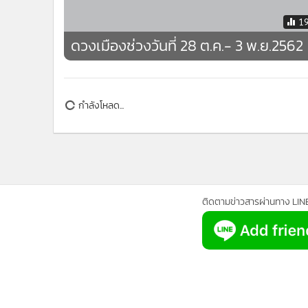
•
อินโดจีน
1
•
กองทุนรวม
ดวงเมืองช่วงวันที่ 28 ต.ค.- 3 พ.ย.2562
•
Celeb Online
•
Factcheck
•
ญี่ปุ่น
•
News1
กำลังโหลด...
•
Gotomanager
ติดตามข่าวสารผ่านทาง LIN