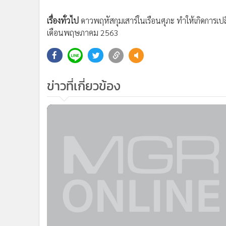
•
Management & HR
•
MGR Live
เรื่องทั่วไป
ดาวพฤหัสกุมเสาร์ในเรือนศุภะ ทำให้เกิดการเปล
•
Infographic
เดือนพฤษภาคม 2563
•
การเมือง
•
ท่องเที่ยว
•
กีฬา
ข่าวที่เกี่ยวข้อง
•
ต่างประเทศ
•
Special Scoop
•
เศรษฐกิจ-ธุรกิจ
•
จีน
•
ชุมชน-คุณภาพชีวิต
•
อาชญากรรม
•
Motoring
•
เกม
•
วิทยาศาสตร์
•
SMEs
•
หุ้น