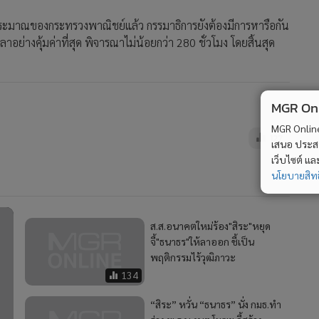
ประมาณของกระทรวงพาณิชย์แล้ว กรรมาธิการยังต้องมีการหารือกัน
ย่างคุ้มค่าที่สุด พิจารณาไม่น้อยกว่า 280 ชั่วโมง โดยสิ้นสุด
MGR Onli
MGR Online 
127
เสนอ ประสบก
เว็บไซต์ แ
นโยบายสิทธ
ส.ส.อนาคตใหม่ร้อง"สิระ"หยุด
จี้"ธนาธร"ให้ลาออก ชี้เป็น
พฤติกรรมไร้วุฒิภาวะ
134
“สิระ” หวั่น “ธนาธร” นั่ง กมธ.ทำ