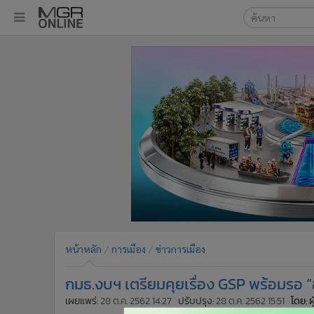
เลือกเครื่องมือท
•
หน้าหลัก
ค้นหา
•
ทันเหตุการณ์
Google
•
ภาคใต้
•
ภูมิภาค
MGR Onl
•
Online Section
ค้นหาขั
•
บันเทิง
•
ผู้จัดการรายวัน
•
คอลัมนิสต์
•
ละคร
•
CbizReview
•
Cyber BIZ
หน้าหลัก
การเมือง
ข่าวการเมือง
•
ผู้จัดกวน
กมธ.งบฯ เตรียมคุยเรื่อง GSP พร้อมรอ
•
Good health & Well-being
•
Green Innovation & SD
เผยแพร่:
28 ต.ค. 2562 14:27
ปรับปรุง:
28 ต.ค. 2562 15:51
โดย: 