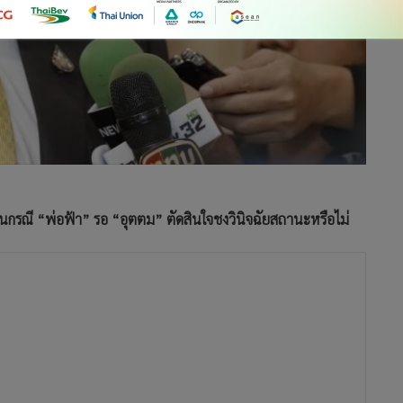
วนกรณี “พ่อฟ้า” รอ “อุตตม” ตัดสินใจชงวินิจฉัยสถานะหรือไม่