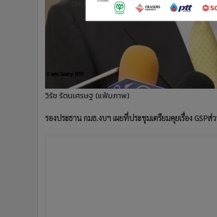
•
อินโดจีน
•
กองทุนรวม
•
Celeb Online
•
Factcheck
•
ญี่ปุ่น
•
News1
•
Gotomanager
วิรัช รัตนเศรษฐ (แฟ้มภาพ)
รองประธาน กมธ.งบฯ เผยที่ประชุมเตรียมคุยเรื่อง GSPส่