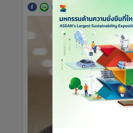
•
Management & HR
•
MGR Live
•
Infographic
•
การเมือง
•
ท่องเที่ยว
•
กีฬา
•
ต่างประเทศ
•
Special Scoop
•
เศรษฐกิจ-ธุรกิจ
•
จีน
•
ชุมชน-คุณภาพชีวิต
•
อาชญากรรม
•
Motoring
•
เกม
•
วิทยาศาสตร์
•
SMEs
•
หุ้น