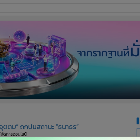
ี่ใช้
ine
้นสูง
 “อุตตม” ถกปมสถานะ “ธนาธร”
ผู้จัดการออนไลน์