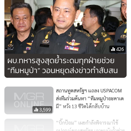
426
ผบ.ทหารสูงสุดย้ำระดมทุกฝ่ายช่วย
“ทีมหมูป่า” วอนหยุดส่งข่าวทำสับสน
สถานทูตสหรัฐฯ แถลง USPACOM
ส่งทีมร่วมค้นหา “ทีมหมูป่าอะคาเด
มี” หวัง 13 ชีวิตได้กลับบ้าน
3,599
“บิ๊กป้อม” เผยกำลังพิจารณาใช้
อุปกรณ์ของสหรัฐฯ เจาะผนังถ้ำช่วย