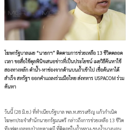
•
Good health & Well-being
•
Green Innovation & SD
•
Management & HR
•
MGR Live
•
Infographic
•
การเมือง
โฆษกรัฐบาลเผย “นายกฯ” ติดตามการช่วยเหลือ 13 ชีวิตตลอด
•
ท่องเที่ยว
เวลา ขอสื่อใช้ดุลพินิจเสนอข่าวที่เป็นประโยชน์ เผยวิธีค้นหาใช้
•
กีฬา
สองทางหลัก ดำน้ำ-หาช่องจากด้านบนถ้ำเข้าไป เชื่อค้นหาได้
•
ต่างประเทศ
สำเร็จ สหรัฐฯ ออกคำแถลงร่วมมือไทย ส่งทหาร USPACOM ร่วม
•
Special Scoop
ค้นหา
•
เศรษฐกิจ-ธุรกิจ
•
จีน
•
ชุมชน-คุณภาพชีวิต
วันนี้ (28 มิ.ย.) ที่ทำเนียบรัฐบาล พล.ท.สรรเสริญ แก้วกำเนิด
•
อาชญากรรม
โฆษกประจำสำนักนายกรัฐมนตรี กล่าวถึงการช่วยเหลือ 13 ชีวิต
•
Motoring
ทีมฟุตบอลหมูป่าอะคาเดมี ที่ติดอยู่ในถ้ำหลวง-ขุนน้ำนางนอน