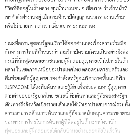
ชีวิตที่ติดอยู่ในถ้ำหลวง-ขุนน้ำนางนอน จ.เชียงราย ว่าเจ้าหน้าที่
เขากำลังทำงานอยู่ เมื่อถามอีกว่ามีสัญญาณบวกรายงานเข้ามา
หรือไม่ นายกฯ กล่าวว่า เดี๋ยวเขารายงานมาเอง
ขณะที่สถานฑูตสหรัฐอเมริกาได้ออกคำแถลงเรื่องความร่วมมือ
กับทางการไทยที่ถ้ำหลวงว่า อเมริกามีความกังวลเป็นอย่างยิ่งต่อ
กรณีที่นักฟุตบอลเยาวชนและผู้ฝึกสอนสูญหายเข้าไปภายในถ้ำ
หลวง ในเขตภาคเหนือของประเทศไทย ตลอดจนครอบครัวและ
ทีมช่วยเหลือผู้สูญหาย กองกำลังสหรัฐอเมริกาภาคพื้นแปซิฟิก
(USPACOM) ได้ส่งทีมค้นหาและกู้ภัย เพื่อช่วยตามหาผู้สูญหาย
ตามคำขอของรัฐบาลไทย ขณะนี้ ทีมค้นหาและกู้ภัยของสหรัฐฯ
เดินทางถึงจังหวัดเชียงรายแล้วและได้นำเอาประสบการณ์รวมทั้ง
ความสามารถด้านการค้นหาและกู้ภัย มาสนับสนุนความพยายาม
ของทางการไทยในการค้นหาผู้ที่ติดอยู่ในถ้ำ เราหวังว่านัก
ฟุตบอลและผู้ฝึกสอนจะได้กลับบ้านอย่างปลอดภัยในเร็ววัน