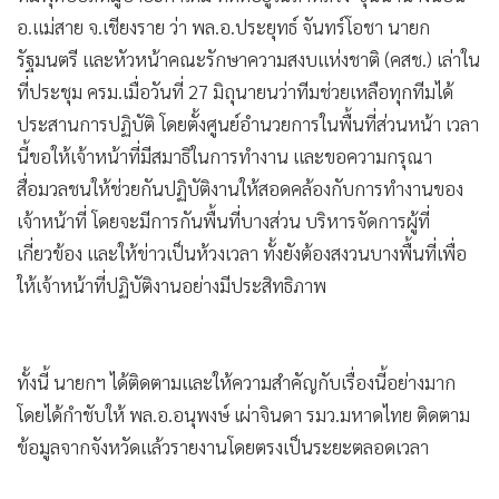
•
เกม
อ.แม่สาย จ.เชียงราย ว่า พล.อ.ประยุทธ์ จันทร์โอชา นายก
•
วิทยาศาสตร์
รัฐมนตรี และหัวหน้าคณะรักษาความสงบแห่งชาติ (คสช.) เล่าใน
•
SMEs
ที่ประชุม ครม.เมื่อวันที่ 27 มิถุนายนว่าทีมช่วยเหลือทุกทีมได้
•
หุ้น
ประสานการปฏิบัติ โดยตั้งศูนย์อำนวยการในพื้นที่ส่วนหน้า เวลา
นี้ขอให้เจ้าหน้าที่มีสมาธิในการทำงาน และขอความกรุณา
•
อินโดจีน
สื่อมวลชนให้ช่วยกันปฏิบัติงานให้สอดคล้องกับการทำงานของ
•
กองทุนรวม
เจ้าหน้าที่ โดยจะมีการกันพื้นที่บางส่วน บริหารจัดการผู้ที่
•
Celeb Online
เกี่ยวข้อง และให้ข่าวเป็นห้วงเวลา ทั้งยังต้องสงวนบางพื้นที่เพื่อ
•
Factcheck
ให้เจ้าหน้าที่ปฏิบัติงานอย่างมีประสิทธิภาพ
•
ญี่ปุ่น
•
News1
•
Gotomanager
ทั้งนี้ นายกฯ ได้ติดตามและให้ความสำคัญกับเรื่องนี้อย่างมาก
โดยได้กำชับให้ พล.อ.อนุพงษ์ เผ่าจินดา รมว.มหาดไทย ติดตาม
ข้อมูลจากจังหวัดแล้วรายงานโดยตรงเป็นระยะตลอดเวลา