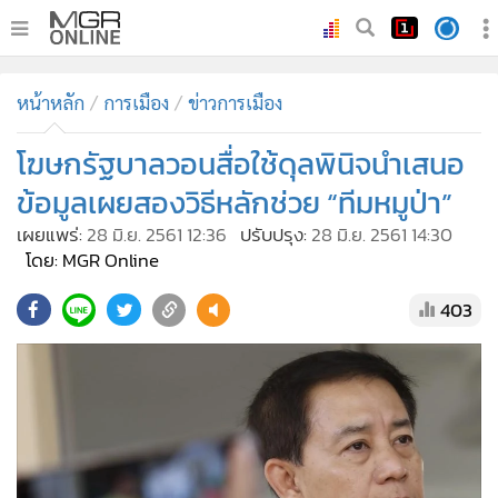
•
หน้าหลัก
หน้าหลัก
การเมือง
ข่าวการเมือง
•
ทันเหตุการณ์
•
โฆษกรัฐบาลวอนสื่อใช้ดุลพินิจนำเสนอ
ภาคใต้
•
ภูมิภาค
ข้อมูลเผยสองวิธีหลักช่วย “ทีมหมูป่า”
•
Online Section
เผยแพร่:
28 มิ.ย. 2561 12:36
ปรับปรุง:
28 มิ.ย. 2561 14:30
•
บันเทิง
โดย: MGR Online
•
ผู้จัดการรายวัน
403
•
คอลัมนิสต์
•
ละคร
•
CbizReview
•
Cyber BIZ
•
ผู้จัดกวน