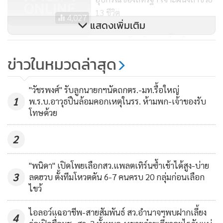
13 ชีวิต
4,027
แสดงเพิ่มเติม
นายกฯ เตรียมบินด่วนขึ้นเชียงราย
ติดตามช่วยเหลือ 13 ชีวิต ให้กำลังใจ
ข่าวในหมวดล่าสุด
ผู้ปกครอง-เจ้าหน้าที่
4,428
"วัชรพงศ์" รับลูกนายกฯนัดถกตร.-มท.รื้อใหญ่
1
พ.ร.บ.อาวุธปืนล้อมคอกเหตุในรร. ห้ามพก-เจ้าของรับ
โทษด้วย
2
"พนิดา" เปิดโพยเลือกสว.แพลตเทิร์นซ้ำเช้าได้สูง-บ่าย
3
ลดฮวบ ตั้งทีมโหวตดัน 6-7 คนครบ 20 กลุ่มก่อนเลือก
ไขว้
ไอลอว์แฉอาชีพ-สายสัมพันธ์ สว.อำนาจฯพบฝากเลี้ยง
4