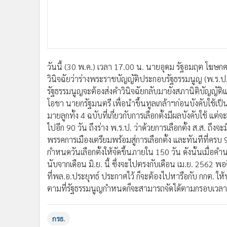
•
อินโดจีน
•
กองทุนรวม
•
Celeb Online
•
Factcheck
•
ญี่ปุ่น
วันนี้ (30 พ.ค.) เวลา 17.00 น. นายอุดม รัฐอมฤต โฆษ
•
News1
วินิจฉัยว่าร่างพระราชบัญญัติประกอบรัฐธรรมนูญ (พ.ร.ป.) 
•
Gotomanager
รัฐธรรมนูญจะต้องส่งคำวินิจฉัยกลับมายังสภานิติบัญญัติแ
โอชา นายกรัฐมนตรี เพื่อนำขึ้นทูลเกล้าฯก่อนบังคับใช้เ
มายลูกทั้ง 4 ฉบับที่เกี่ยวกับการเลือกตั้งมีผลบังคับใช้ แ
ไปอีก 90 วัน ถึงร่าง พ.ร.ป. ว่าด้วยการเลือกตั้ง ส.ส. ถึงจะ
พรรคการเมืองเตรียมพร้อมสู่การเลือกตั้ง และทันทีที่ครบ 
กำหนดวันเลือกตั้งให้จัดขึ้นภายใน 150 วัน ดังนั้นเมื่
นับจากเดือน มิ.ย. นี้ ซึ่งจะไปตรงกับเดือน เม.ย. 2562 พ
ที่พล.อ.ประยุทธ์ ประกาศไว้ ก็จะต้องไปหารือกับ กกต. ให้
ตามที่รัฐธรรมนูญกำหนดก็จะสามารถจัดได้ตามกรอบเวลาเ
กรธ.