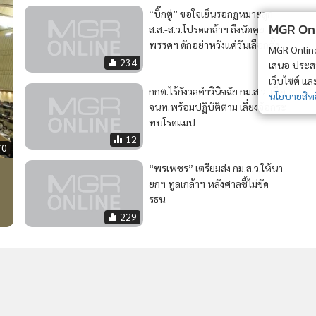
“บิ๊กตู่” ขอใจเย็นรอกฎหมายลูก
MGR Onli
ส.ส.-ส.ว.โปรดเกล้าฯ ถึงนัดคุย
พรรคฯ ดักอย่าหวังแค่วันเลือกตั้ง
MGR Online 
234
เสนอ ประสบก
เว็บไซต์ แ
กกต.ไร้กังวลคำวินิจฉัย กม.ส.ว. เชื่อ
นโยบายสิทธ
จนท.พร้อมปฏิบัติตาม เลี่ยงจ้อกระ
ทบโรดแมป
12
70
“พรเพชร” เตรียมส่ง กม.ส.ว.ให้นา
ยกฯ ทูลเกล้าฯ หลังศาลชี้ไม่ขัด
รธน.
229
ด
2