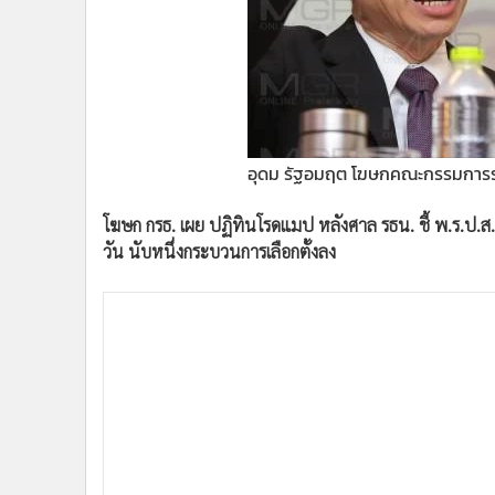
•
Management & HR
•
MGR Live
•
Infographic
•
การเมือง
•
ท่องเที่ยว
•
กีฬา
อุดม รัฐอมฤต โฆษกคณะกรรมการร
•
ต่างประเทศ
•
Special Scoop
โฆษก กรธ. เผย ปฏิทินโรดแมป หลังศาล รธน. ชี้ พ.ร.ป.ส.ส
•
เศรษฐกิจ-ธุรกิจ
วัน นับหนึ่งกระบวนการเลือกตั้งลง
•
จีน
•
ชุมชน-คุณภาพชีวิต
•
อาชญากรรม
•
Motoring
•
เกม
•
วิทยาศาสตร์
•
SMEs
•
หุ้น