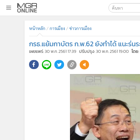
เลือกเครื่องมือท
•
หน้าหลัก
หน้าหลัก
การเมือง
ข่าวการเมือง
ค้นหา
•
ทันเหตุการณ์
Google
•
ภาคใต้
กรธ.แย้มกาบัตร ก.พ.62 ยังทำได้ แนะร่น
•
ภูมิภาค
MGR Onl
เผยแพร่:
30 พ.ค. 2561 17:39
ปรับปรุง:
30 พ.ค. 2561 19:00
โดย:
•
Online Section
ค้นหาขั
•
บันเทิง
•
ผู้จัดการรายวัน
•
คอลัมนิสต์
•
ละคร
•
CbizReview
•
Cyber BIZ
•
ผู้จัดกวน
•
Good health & Well-being
•
Green Innovation & SD