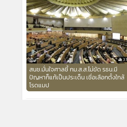
3
สนช.มั่นใจศาลชี้ กม.ส.ส.ไม่ขัด รธน.มี
ปัญหาก็แก้เป็นประเด็น เชื่อเลือกตั้งใกล้
โรดแมป
ข่าวในหมวดล่าสุด
"พนิดา" เปิดโพยเลือกสว.แพลตเทิร์นซ้ำเช้าได้สูง-บ่ายล
1