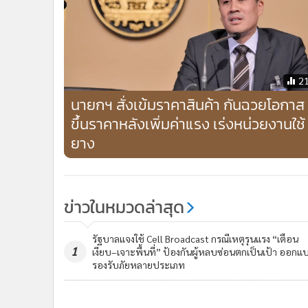
ข่าวในหมวดล่าสุด
รัฐบาลแจงใช้ Cell Broadcast กรณีเหตุรุนแรง “เตือน
1
เงียบ–เจาะพื้นที่” ป้องกันผู้หลบซ่อนตกเป็นเป้า ออกแ
รองรับภัยหลายประเภท
รัฐบาลเดินหน้าตรึงราคา LPG ถังละ 423 บาท ควบคู่ไท
3
ช่วยไทยพลัส หมุนเงินแสนล้าน รักษาแรงส่งกำลังซื้อฟื้น
ข่า
ติดตามข่าวสารผ่านทาง LIN