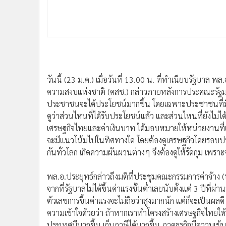
•
อินโดจีน
กันทั่วโลก เกิดความผันผวนต่างๆ จึงต้องดูให้รัดกุม เพรา
•
กองทุนรวม
พล.อ.ประยุทธ์กล่าวถึงมติที่ประชุมคณะกรรมการค่าจ้าง (บอร
•
Celeb Online
จากที่รัฐบาลไม่ได้ขึ้นค่าแรงขั้นต่ำเลยนับตั้งแต่ 3 ปีที่
•
Factcheck
ตัวเลขการขึ้นค่าแรงจะไม่ถือว่าสูงมากนัก แต่ก็จะเป็นผลดี
•
ญี่ปุ่น
ความเข้าใจด้วยว่า ถ้าหากเราทำโครงสร้างเศรษฐกิจไทยให้
•
News1
ประเทศมีมากขึ้น เก็บภาษีได้มากขึ้น ภาคธุรกิจมีความเข้มแ
•
Gotomanager
ทุกฝ่ายที่เกี่ยวข้องจะต้องหาข้อมูลให้ชัดเจน มิเช่นนั้นจ
ก่อนในระยะแรก
พล.อ.ประยุทธ์กล่าวถึงการแก้ไขปัญหาราคายากตกต่ำว่า
หน้าทุกมาตรการ แม้จะขึ้นได้ช้าเพราะติดหลายกลไกด้วยกัน
สรุปตัวเลขการใช้ยางในประเทศ เพื่อแก้ไขปัญหาอย่างเป็
ประยุทธ์
สภาวะเศรษฐกิจ
ค่าเงินบาท
ค่าแรง