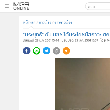
เลือกเครื่องมือท
•
หน้าหลัก
หน้าหลัก
การเมือง
ข่าวการเมือง
ค้นหา
•
ทันเหตุการณ์
Google
•
ภาคใต้
“ประยุทธ์” ยัน ปชช.ได้ประโยชน์สภาวะ ศก. 
•
ภูมิภาค
MGR Onl
เผยแพร่:
23 ม.ค. 2561 15:44
ปรับปรุง:
23 ม.ค. 2561 15:57
โดย: 
•
Online Section
ค้นหาขั
•
บันเทิง
•
ผู้จัดการรายวัน
•
คอลัมนิสต์
•
ละคร
•
CbizReview
•
Cyber BIZ
•
ผู้จัดกวน
•
Good health & Well-being
•
Green Innovation & SD