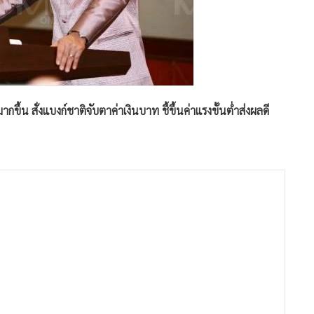
น สั่งแบงก์ชาติจับตาค่าเงินบาท ชี้ขึ้นค่าแรงขั้นต่ำส่งผลดี
 พล.อ.ประยุทธ์ จันทร์โอชา นายกรัฐมนตรี และหัวหน้าคณะรักษา
ตรี (ครม.) ถึงสภาวะเศรษฐกิจโดยรวมของประเทศว่า นับจากนี้
รรวมกลุ่มเข้าสู่กระบวนการ แม้จะยังมีปัญหาอยู่บ้าง โดยเราจะ
ด้รับ จึงต้องมีแผนงานเพื่อแก้ไขความยากจน ส่วนเรื่องสภาวะ
กี่ยวข้อง รวมถึงธนาคารแห่งประเทศไทย ติดตามอยู่ตลอดเวลา ว่า
เทศและทั่วโลกประกอบกัน เพราะวันนี้มีการเปลี่ยนแปลงค่าเงิน