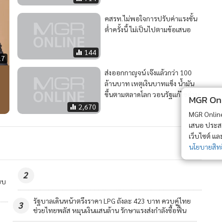
2
บบ
ย
'สุรเดช' เสียใจครอบครัวผู้เสียชีวิต- บาดเจ็บ เหตุกราดยิง
4
ในรร. จวก ล้มเหลวเชิงโครงสร้าง มาตรการความปลอดภัย
ไม่ได้ถูกใส่ใจอย่างจริงจัง
MGR Onli
MGR Online 
วอื่นในหมวด
เสนอ ประสบก
เว็บไซต์ แ
นโยบายสิทธ
MGR Online Application
E