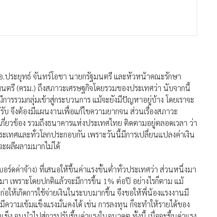
ะจะผลีผลามมากไม่ได้
์ดค่าจ้าง) ที่เสนอให้ขึ้นค่าแรงขั้นต่ำทั่วประเทศว่า ส่วนหนึ่งมา
ผ่านมา เพราะโดยปกติแล้วจะมีการขึ้น 1% ต่อปี อย่างไรก็ตาม แม้
 ก่อให้เกิดการใช้จ่ายเงินในระบบมากขึ้น จึงขอให้พี่น้องแรงงานมี
มีความเข้มแข็งแรงมั่นคงได้ เช่น การลงทุน ก็จะทำให้รายได้ของ
ข็ง จนนำไปสู่การปรับขึ้นค่าแรงในอนาคต ทั้งนี้ เมื่อจะขึ้นค่าแรง
ะเกิดการล่มสลาย เกิดปัญหาหนักกว่าเดิม ขอให้ทุกคนได้ร่วมมือกัน
 ขณะนี้ราคายางพาราสูงขึ้นมาเล็กน้อย โดยรัฐบาลพยายามเดิน
 อย่างไรก็ตาม วันนี้ได้กำชับให้หน่วยงานที่เกี่ยวข้องเร่งรวบรวม
นรูปธรรม
140