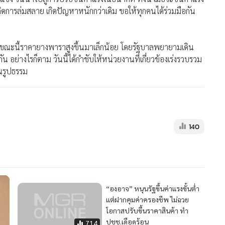
“องอาจ” หนุนรัฐขึ้นค่าแรงขั้นต่ำ
แต่ฝากคุมค่าครองชีพ ไม่ฉวย
โอกาสปรับขึ้นราคาสินค้า ทำ
ปชช.เดือดร้อน
714
คสรท.ไม่พอใจการปรับค่าแรงขั้น
ต่ำครั้งนี้ ไม่เป็นไปตามข้อเสนอ
144
17
ส่งออกกาญจน์ เจ๊งแล้วกว่า 100
ล้านบาท เหตุเงินบาทแข็ง น้ำมัน
ขึ้นตามตลาดโลก วอนรัฐแก้ไขด่วน
2,670