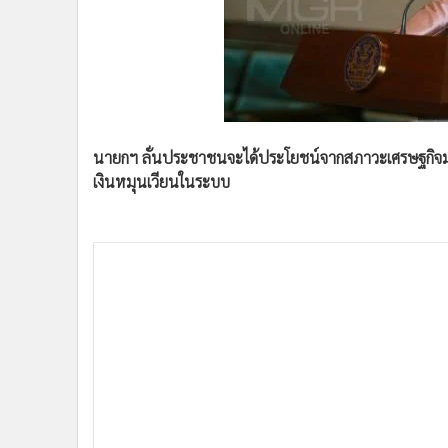
•
Management & HR
•
MGR Live
•
Infographic
•
การเมือง
•
ท่องเที่ยว
•
กีฬา
นายกฯ ลั่นประชาชนจะได้ประโยชน์จากสภาวะเศรษฐกิจมากขึ้
•
ต่างประเทศ
เงินหมุนเวียนในระบบ
•
Special Scoop
•
เศรษฐกิจ-ธุรกิจ
•
จีน
•
ชุมชน-คุณภาพชีวิต
•
อาชญากรรม
วันนี้ (23 ม.ค.) เมื่อวันที่ 13.00 น. ที่ทำเนียบรัฐบาล
•
Motoring
ความสงบแห่งชาติ (คสช.) กล่าวภายหลังการประคณะรัฐมน
•
เกม
ประชาชนจะได้ประโยชน์มากขึ้น โดยเฉพาะประชาชนที่มีกา
•
วิทยาศาสตร์
ดูว่าส่วนไหนที่ได้รับประโยชน์แล้ว และส่วนไหนที่ยังไม่ไ
•
SMEs
เศรษฐกิจไทยและค่าเงินบาท ได้มอบหมายให้หน่วยงานที่เ
•
หุ้น
จะมีแนวโน้มไปในทิศทางใด โดยต้องดูเศรษฐกิจโดยรอบประ