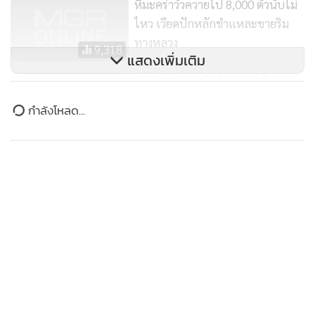
หิมะคร่าวัวควายไป 8,000 ตัวนับไม่
อาเซียน-อินเดีย อย่างไม่เป็นทางการ และการประชุมสุดยอด
ไหว เวียดปักหลักชำแหละขายริม
อาเซียน-อินเดีย เต็มคณะ รวมทั้งเป็นแขกเกียรติยศร่วมกับผู้นำ
ทางหลวง
9,318
แสดงเพิ่มเติม
ชาติอาเซียนในวันสถาปนาสาธารณรัฐอินเดียด้วย
“บิ๊กตู่” มอบหนังสือทะเลให้นายกฯ
แคนาดา ชมเพิ่มความสำคัญ
ข่าวในหมวดล่าสุด
อาเซียน แนะร่วมกันพัฒนา
462
“ภราดร” ถกด่วนเยียวยาเหตุ รร.นนทบุรี เทียบเคียง 4
1
เหตุการณ์ที่ผ่านมา เสียชีวิตช่วยรายละ 1 ล้าน
MGR Online ใช้คุกกี้ (Cookies)
MGR Online ใช้คุกกี้ เพื่อจัดการข้อมูลส่วนบุคคลเพื่อนำเสนอ
2
ประสบการณ์คอนเทนต์ที่ดีที่สุดให้กับผู้อ่านบนเว็บไซต์ และ
แอพพลิเคชั่น
เงื่อนไขการใช้งานเว็บไซต์
และ
นโยบายสิทธิ
นายกฯ ลงดูจุดกราดยิง สั่งตั้งด่านตรวจปืนทั่วประเทศ ปิด
3
ช่อง ปชช.พกอาวุธในที่สาธารณะ
ส่วนบุคคล
ปธ.วุฒิฯ ต้อนรับผู้นำเมียนมา ดันสัมพันธ์ 2 ชาติ การค้า
รับทราบ
4
มั่นคง แก้ผิด กม.-ปัญหาธรรมชาติ รับปากเดินหน้า ปชต.