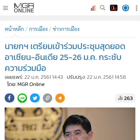
•
หน้าหลัก
หน้าหลัก
การเมือง
ข่าวการเมือง
•
ทันเหตุการณ์
•
นายกฯ เตรียมเข้าร่วมประชุมสุดยอด
ภาคใต้
•
ภูมิภาค
อาเซียน-อินเดีย 25-26 ม.ค. กระชับ
•
Online Section
ความร่วมมือ
•
บันเทิง
เผยแพร่:
22 ม.ค. 2561 14:43
ปรับปรุง:
22 ม.ค. 2561 14:58
•
ผู้จัดการรายวัน
โดย: MGR Online
•
คอลัมนิสต์
263
•
ละคร
•
CbizReview
•
Cyber BIZ
•
ผู้จัดกวน