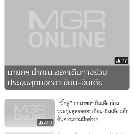
อินเดีย สร้างเสถียรภาพและความสมดุลในพื้นที่มหาสมุทรอินเดีย
และแปซิฟิก
“นายกฯ เชื่อมั่นว่านโยบายรุกตะวันออก (Act East Policy) ของ
อินเดียสามารถดำเนินคู่ขนานไปกับแนวทางของไทยที่มีนโยบาย
มุ่งตะวันตก (Look West Policy) ซึ่งอินเดียเป็นหนึ่งในพันธมิตร
ทางเศรษฐกิจและการเมืองที่สำคัญของไทย ทั้งการค้า การลงทุน
77
และยังเป็นตลาดท่องเที่ยวที่สำคัญ ขณะเดียวกัน ไทยเองก็เป็น
นายกฯ นำคณะออกเดินทางร่วม
จุดเชื่อมโยงกายภาพระหว่างอินเดียและอาเซียน ทั้งทางบก ผ่าน
ประชุมสุดยอดอาเซียน-อินเดีย
โครงการถนนสามฝ่าย (อินเดีย-พม่า-ไทย) และทางทะเล อาทิ
โครงการท่าเรือ เขตเศรษฐกิจพิเศษทวายด้วย” พล.ท.วีรชนระบุ
“บิ๊กตู่” ถกนายกฯ อินเดีย ก่อน
ประชุมสุดยอดอาเซียน-อินเดีย ผลัก
รองโฆษกประจำสำนักนายกฯ กล่าวอีกว่า สำหรับภารกิจของนา
ดันความร่วมมือต่างๆ
409
ยกฯ จะหารือทวิภาคีกับนายนเรนทร โมที นายกรัฐมนตรี
สาธารณรัฐอินเดีย การกล่าวถ้อยแถลงในการประชุมสุดยอด