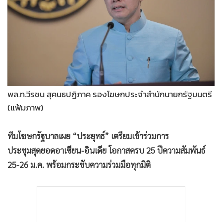
•
Good health & Well-being
•
Green Innovation & SD
•
Management & HR
•
MGR Live
•
Infographic
•
การเมือง
•
ท่องเที่ยว
พล.ท.วีรชน สุคนธปฏิภาค รองโฆษกประจำสำนักนายกรัฐมนตรี
(แฟ้มภาพ)
•
กีฬา
•
ต่างประเทศ
ทีมโฆษกรัฐบาลเผย “ประยุทธ์” เตรียมเข้าร่วมการ
•
Special Scoop
ประชุมสุดยอดอาเซียน-อินเดีย โอกาสครบ 25 ปีความสัมพันธ์
•
เศรษฐกิจ-ธุรกิจ
25-26 ม.ค. พร้อมกระชับความร่วมมือทุกมิติ
•
จีน
•
ชุมชน-คุณภาพชีวิต
•
อาชญากรรม
•
Motoring